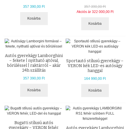
357 390,00 Ft
357 390,00 Ft
Akciós ár
322 000,00 Ft
Kosárba
Kosárba
Autós gyerekágy Lamborghini
– fekete | nyitható ajtóval,
Sportautó stílusú gyerekágy –
bőrüléssel | raktárról – akár
VERON kék LED-es autóságy
24h szállítás
hanggal
357 390,00 Ft
164 990,00 Ft
Kosárba
Kosárba
Bugatti stílusú autós
gyerekágy – VERON fehér,
Autós gyerekágy Lamborghini