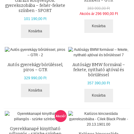
színben – GTR
Garázs könyvespolc
gyerekszobába – fehér-fekete
383 900,00 Ft
színben - SPORT
Akciós ár
296 990,00 Ft
101 190,00 Ft
Kosárba
Kosárba
Autós gyerekágy bőrüléssel,
Autóságy BMW formával –
piros – GTR
fekete, nyitható ajtóval és
bőrüléssel
329 990,00 Ft
357 390,00 Ft
Kosárba
Kosárba
Akció!
Gyerekkanapé kinyitható
pillangós - szürke színben