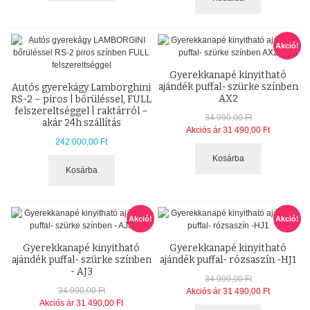
Akció!
Gyerekkanapé kinyitható
ajándék puffal- szürke színben
Autós gyerekágy Lamborghini
AX2
RS-2 – piros | bőrüléssel, FULL
felszereltséggel | raktárról –
34 990,00 Ft
akár 24h szállítás
Akciós ár
31 490,00 Ft
242 000,00 Ft
Kosárba
Kosárba
Akció!
Akció!
Gyerekkanapé kinyitható
Gyerekkanapé kinyitható
ajándék puffal- szürke színben
ajándék puffal- rózsaszín -HJ1
- AJ3
34 990,00 Ft
34 990,00 Ft
Akciós ár
31 490,00 Ft
Akciós ár
31 490,00 Ft