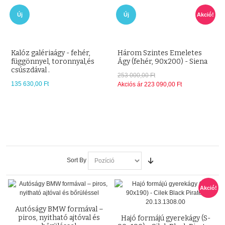
Új
Akció!
Új
Három Szintes Emeletes
Multifunkciós galériaágy (7
Ágy (fehér, 90x200) - Siena
választható színben) gyerek
és ifjúsági szobába- Éden 4S
253 000,00 Ft
412 050,00 Ft
Akciós ár
223 090,00 Ft
Sort By
Akció!
Autóságy BMW formával –
piros, nyitható ajtóval és
Hajó formájú gyerekágy (S-