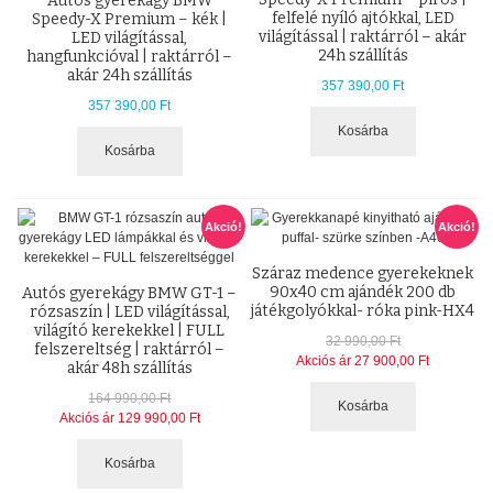
Autós gyerekágy BMW
felfelé nyíló ajtókkal, LED
Speedy-X Premium – kék |
világítással | raktárról – akár
LED világítással,
24h szállítás
hangfunkcióval | raktárról –
akár 24h szállítás
357 390,00 Ft
357 390,00 Ft
Kosárba
Kosárba
Akció!
Akció!
Száraz medence gyerekeknek
90x40 cm ajándék 200 db
Autós gyerekágy BMW GT-1 –
játékgolyókkal- róka pink-HX4
rózsaszín | LED világítással,
világító kerekekkel | FULL
32 990,00 Ft
felszereltség | raktárról –
Akciós ár
27 900,00 Ft
akár 48h szállítás
164 990,00 Ft
Kosárba
Akciós ár
129 990,00 Ft
Kosárba