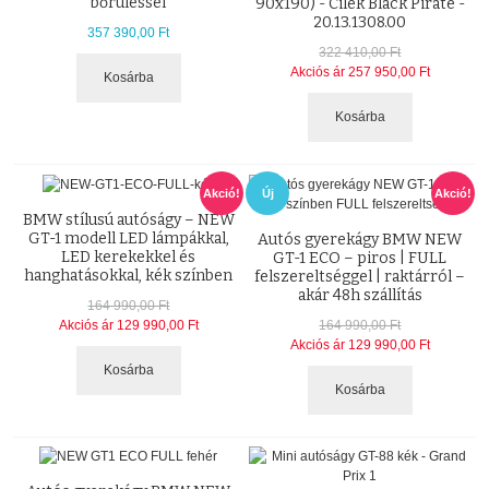
bőrüléssel
90x190) - Cilek Black Pirate -
20.13.1308.00
357 390,00 Ft
322 410,00 Ft
Akciós ár
257 950,00 Ft
Kosárba
Kosárba
Akció!
Új
Akció!
BMW stílusú autóságy – NEW
GT-1 modell LED lámpákkal,
Autós gyerekágy BMW NEW
LED kerekekkel és
GT-1 ECO – piros | FULL
hanghatásokkal, kék színben
felszereltséggel | raktárról –
akár 48h szállítás
164 990,00 Ft
Akciós ár
129 990,00 Ft
164 990,00 Ft
Akciós ár
129 990,00 Ft
Kosárba
Kosárba