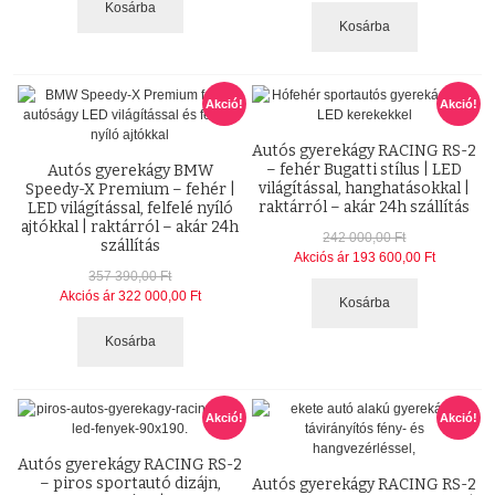
Kosárba
Kosárba
Akció!
Akció!
Autós gyerekágy RACING RS-2
– fehér Bugatti stílus | LED
Autós gyerekágy BMW
világítással, hanghatásokkal |
Speedy-X Premium – fehér |
raktárról – akár 24h szállítás
LED világítással, felfelé nyíló
ajtókkal | raktárról – akár 24h
242 000,00 Ft
szállítás
Akciós ár
193 600,00 Ft
357 390,00 Ft
Akciós ár
322 000,00 Ft
Kosárba
Kosárba
Akció!
Akció!
Autós gyerekágy RACING RS-2
– piros sportautó dizájn,
Autós gyerekágy RACING RS-2