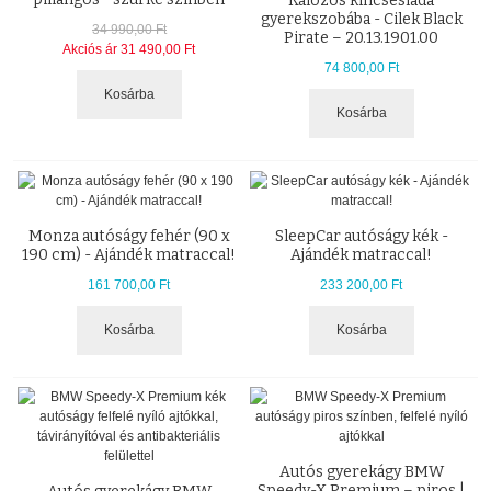
Kalózos kincsesláda
gyerekszobába - Cilek Black
34 990,00 Ft
Pirate – 20.13.1901.00
Akciós ár
31 490,00 Ft
74 800,00 Ft
Kosárba
Kosárba
Monza autóságy fehér (90 x
SleepCar autóságy kék -
190 cm) - Ajándék matraccal!
Ajándék matraccal!
161 700,00 Ft
233 200,00 Ft
Kosárba
Kosárba
Autós gyerekágy BMW
Speedy-X Premium – piros |