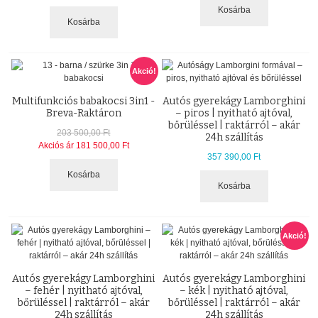
Kosárba
Kosárba
Akció!
Multifunkciós babakocsi 3in1 -
Autós gyerekágy Lamborghini
Breva-Raktáron
– piros | nyitható ajtóval,
bőrüléssel | raktárról – akár
203 500,00 Ft
24h szállítás
Akciós ár
181 500,00 Ft
357 390,00 Ft
Kosárba
Kosárba
Akció!
Autós gyerekágy Lamborghini
Autós gyerekágy Lamborghini
– fehér | nyitható ajtóval,
– kék | nyitható ajtóval,
bőrüléssel | raktárról – akár
bőrüléssel | raktárról – akár
24h szállítás
24h szállítás