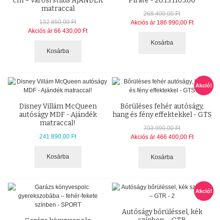
cm – városi stílus AJÁNDÉK
Pirate - 20.13.1103.00
matraccal
268 400,00 Ft
132 850,00 Ft
Akciós ár
186 990,00 Ft
Akciós ár
66 430,00 Ft
Kosárba
Kosárba
Akció!
Disney Villám McQueen
Bőrüléses fehér autóságy,
autóságy MDF - Ajándék
hang és fény effektekkel - GTS
matraccal!
703 990,00 Ft
241 890,00 Ft
Akciós ár
466 400,00 Ft
Kosárba
Kosárba
Akció!
Autóságy bőrüléssel, kék