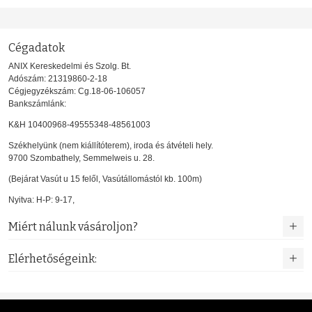
Cégadatok
ANIX Kereskedelmi és Szolg. Bt.
Adószám: 21319860-2-18
Cégjegyzékszám: Cg.18-06-106057
Bankszámlánk:
K&H 10400968-49555348-48561003
Székhelyünk (nem kiállítóterem), iroda és átvételi hely.
9700 Szombathely, Semmelweis u. 28.
(Bejárat Vasút u 15 felől, Vasútállomástól kb. 100m)
Nyitva: H-P: 9-17,
Miért nálunk vásároljon?
Elérhetőségeink: