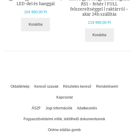
LED-del és hanggal
RS1 – fehér | FULL
felszereltséggel | raktárról –
164 990,00 Ft
akár 24h szállítás
219 990,00 Ft
Kosárba
Kosárba
Oldaltérkép
Kereső szavak
Részletes kereső
Rendeléseim
Kapcsolat
ÁSZF
Jogi információk
Adatkezelés
Fogyasztóvédelmi infók, letölthető dokumentumok
Online elállás gomb