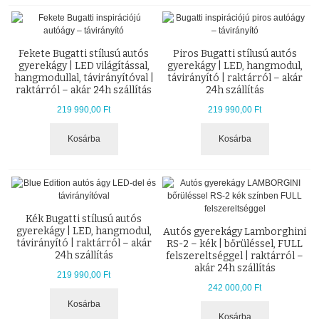
Fekete Bugatti stílusú autós
Piros Bugatti stílusú autós
gyerekágy | LED világítással,
gyerekágy | LED, hangmodul,
hangmodullal, távirányítóval |
távirányító | raktárról – akár
raktárról – akár 24h szállítás
24h szállítás
219 990,00 Ft
219 990,00 Ft
Kosárba
Kosárba
Kék Bugatti stílusú autós
gyerekágy | LED, hangmodul,
Autós gyerekágy Lamborghini
távirányító | raktárról – akár
RS-2 – kék | bőrüléssel, FULL
24h szállítás
felszereltséggel | raktárról –
akár 24h szállítás
219 990,00 Ft
242 000,00 Ft
Kosárba
Kosárba