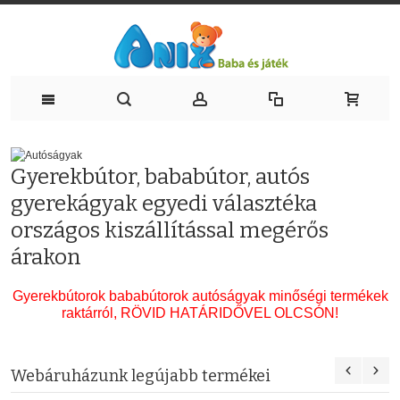
Autóságyak hatalmas választékban
Gyerekbútor, bababútor, autós
gyerekágyak egyedi választéka
országos kiszállítással megérős
árakon
Gyerekbútorok bababútorok autóságyak minőségi termékek
raktárról, RÖVID HATÁRIDŐVEL OLCSÓN!
Webáruházunk legújabb termékei