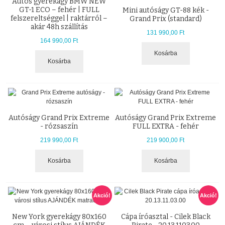
Autós gyerekágy BMW NEW
GT-1 ECO – fehér | FULL
Mini autóságy GT-88 kék -
felszereltséggel | raktárról –
Grand Prix (standard)
akár 48h szállítás
131 990,00 Ft
164 990,00 Ft
Kosárba
Kosárba
Autóságy Grand Prix Extreme
Autóságy Grand Prix Extreme
- rózsaszín
FULL EXTRA - fehér
219 990,00 Ft
219 900,00 Ft
Kosárba
Kosárba
Akció!
Akció!
New York gyerekágy 80x160
Cápa íróasztal - Cilek Black