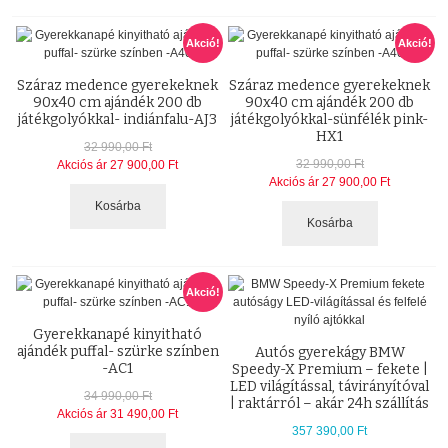
Akció!
Akció!
Száraz medence gyerekeknek
Száraz medence gyerekeknek
90x40 cm ajándék 200 db
90x40 cm ajándék 200 db
játékgolyókkal- indiánfalu-AJ3
játékgolyókkal-sünfélék pink-
HX1
32 990,00 Ft
32 990,00 Ft
Akciós ár
27 900,00 Ft
Akciós ár
27 900,00 Ft
Kosárba
Kosárba
Akció!
Gyerekkanapé kinyitható
ajándék puffal- szürke színben
Autós gyerekágy BMW
-AC1
Speedy-X Premium – fekete |
LED világítással, távirányítóval
34 990,00 Ft
| raktárról – akár 24h szállítás
Akciós ár
31 490,00 Ft
357 390,00 Ft