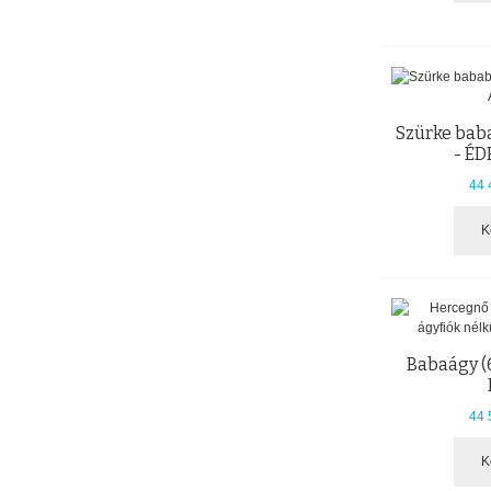
Szürke bab
- É
44 
K
Babaágy (
44 
K