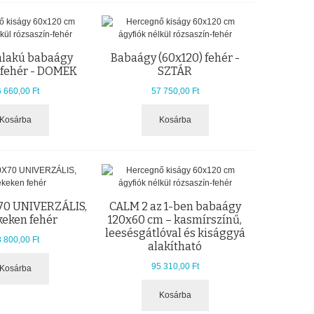
alakú babaágy
Babaágy (60x120) fehér -
 fehér - DOMEK
SZTÁR
 660,00 Ft
57 750,00 Ft
Kosárba
Kosárba
70 UNIVERZÁLIS,
CALM 2 az 1-ben babaágy
keken fehér
120x60 cm – kasmírszínű,
leesésgátlóval és kisággyá
 800,00 Ft
alakítható
95 310,00 Ft
Kosárba
Kosárba