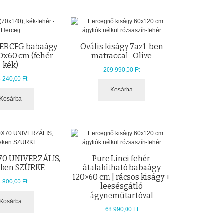
ERCEG babaágy
Ovális kiságy 7az1-ben
20x60 cm (fehér-
matraccal- Olive
kék)
209 990,00 Ft
 240,00 Ft
Kosárba
Kosárba
70 UNIVERZÁLIS,
Pure Linei fehér
eken SZÜRKE
átalakítható babaágy
120×60 cm | rácsos kiságy +
 800,00 Ft
leesésgátló
ágyneműtartóval
Kosárba
68 990,00 Ft