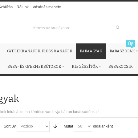
Szállítás
Rólunk
Vásárlás menete
Új!
GYEREKKANAPÉK, PLÜSS KANAPÉK
BABAÁGYAK
BABASZOBÁK
BABA- ÉS GYERMEKBÚTOROK
KIEGÉSZÍTŐK
BABAKOCSIK
gyak
kek leírását de ha kérdése van hívja bátran tanácsadónkat!
Sort By
Mutat
oldalanként