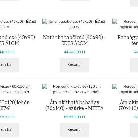
abölcső (40x90)
Natúr bababölcső (40x90) -
Babaágy 
DES ÁLOM
ÉDES ÁLOM
fe
440,00 Ft
44 440,00 Ft
44
osárba
Kosárba
60x120)fehér -
Átalakítható babaágy
Átalakí
KEW
(70x140) - szürke - METTA
(70x140)
550,00 Ft
88 660,00 Ft
88
osárba
Kosárba