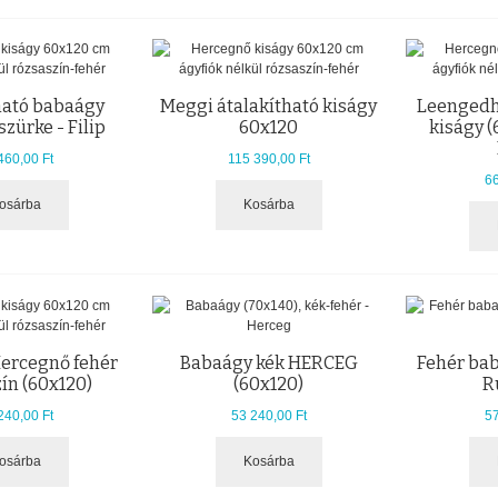
ható babaágy
Meggi átalakítható kiságy
Leengedh
szürke - Filip
60x120
kiságy (
460,00 Ft
115 390,00 Ft
66
osárba
Kosárba
ercegnő fehér
Babaágy kék HERCEG
Fehér bab
ín (60x120)
(60x120)
Ru
240,00 Ft
53 240,00 Ft
57
osárba
Kosárba