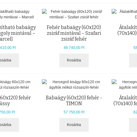
kítható babaágy
Fehér babaágy (60x120)
Átalakí
agoly mintával –
zsiráf mintával – Szafari
(70x140)
arcell
zsiráf fehér
410,00 Ft
46 740,00 Ft
58
osárba
Kosárba
60x120) fehér
Babaágy (60x120) fehér -
Átalakí
Sissy
TIMON
(70x140) 
750,00 Ft
57 750,00 Ft
82
osárba
Kosárba