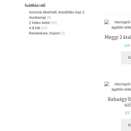
Szállítási idő
Azonnal átvehető, kiszállítás max 2
munkanap
(8)
2 héten belül
(60)
4-8 hét
(15)
Rendelésre, hívjon!
(9)
Meggi 2 áta
115 
K
Babaágy (
sz
57 
K