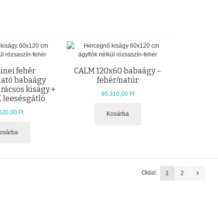
inei fehér
CALM 120x60 babaágy –
ható babaágy
fehér/natúr
 rácsos kiságy +
95 310,00 Ft
 leesésgátló
520,00 Ft
Kosárba
osárba
Oldal:
1
2