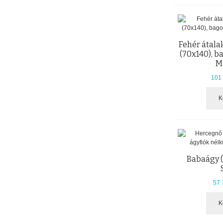
Fehér átala
(70x140), b
M
101 
K
Babaágy (
57 
K