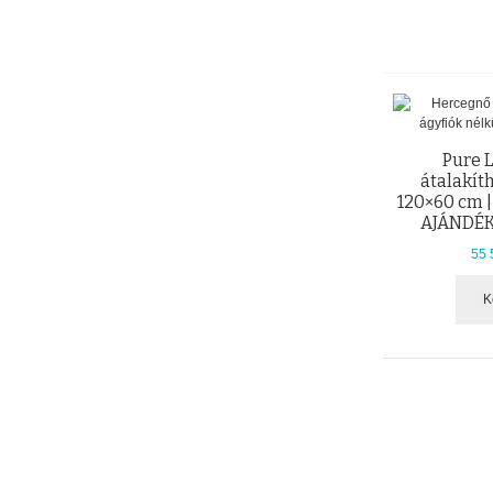
Pure L
átalakít
120×60 cm |
AJÁNDÉK
55 
K