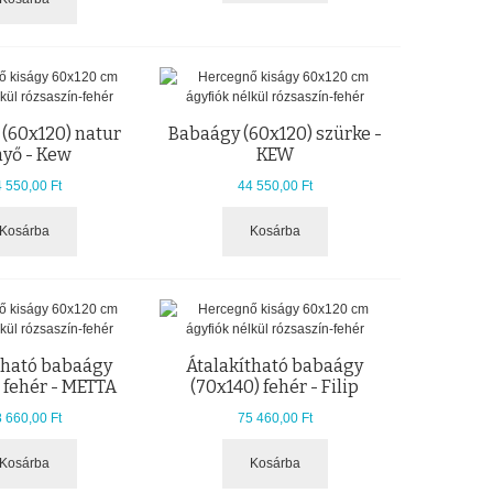
(60x120) natur
Babaágy (60x120) szürke -
nyő - Kew
KEW
 550,00 Ft
44 550,00 Ft
Kosárba
Kosárba
tható babaágy
Átalakítható babaágy
 fehér - METTA
(70x140) fehér - Filip
 660,00 Ft
75 460,00 Ft
Kosárba
Kosárba