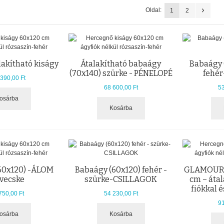
Oldal:
1
2
lakítható kiságy
Átalakítható babaágy
Babaágy 
(70x140) szürke - PÉNELOPÉ
fehér
390,00 Ft
68 600,00 Ft
53
osárba
Kosárba
60x120) -ÁLOM
Babaágy (60x120) fehér -
GLAMOUR 
ívecske
szürke-CSILLAGOK
cm – átal
fiókkal é
750,00 Ft
54 230,00 Ft
91
osárba
Kosárba