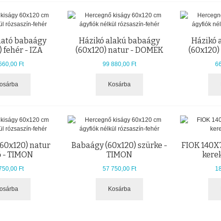
ható babaágy
Házikó alakú babaágy
Házikó 
 fehér - IZA
(60x120) natur - DOMEK
(60x120)
660,00 Ft
99 880,00 Ft
66
osárba
Kosárba
60x120) natur
Babaágy (60x120) szürke -
FIOK 140X
ő - TIMON
TIMON
kere
750,00 Ft
57 750,00 Ft
18
osárba
Kosárba