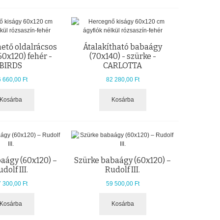
ető oldalrácsos
Átalakítható babaágy
60x120) fehér -
(70x140) - szürke -
BIRDS
CARLOTTA
 660,00 Ft
82 280,00 Ft
Kosárba
Kosárba
aágy (60x120) –
Szürke babaágy (60x120) –
dolf III.
Rudolf III.
 300,00 Ft
59 500,00 Ft
Kosárba
Kosárba