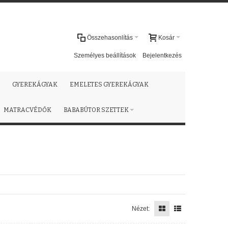
Összehasonlítás
Kosár
Személyes beállítások
Bejelentkezés
GYEREKÁGYAK
EMELETES GYEREKÁGYAK
MATRACVÉDŐK
BABABÚTOR SZETTEK
Nézet: