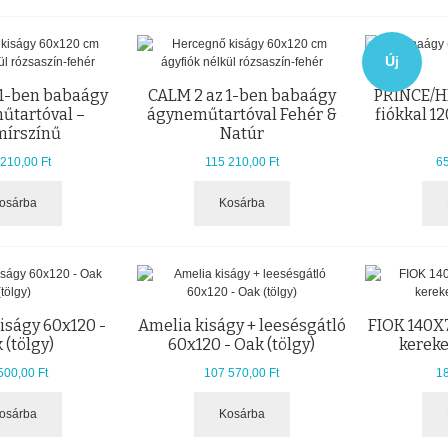
Új
 1-ben babaágy
CALM 2 az 1-ben babaágy
PRINCE/H
űtartóval –
ágyneműtartóval Fehér &
fiókkal 1
mírszínű
Natúr
210,00 Ft
115 210,00 Ft
65
osárba
Kosárba
kiságy 60x120 -
Amelia kiságy + leesésgátló
FIOK 140X
 (tölgy)
60x120 - Oak (tölgy)
kerek
500,00 Ft
107 570,00 Ft
18
osárba
Kosárba