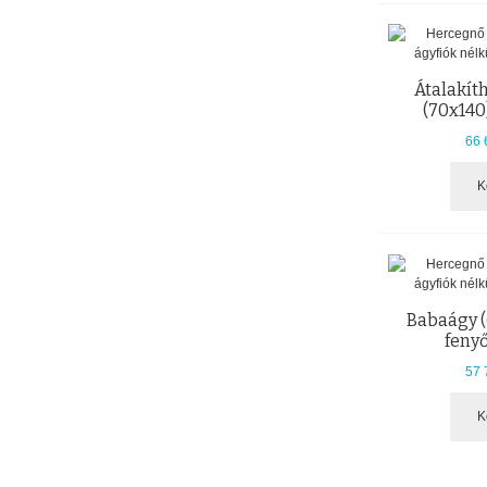
Átalakít
(70x140)
66 
K
Babaágy (
feny
57 
K