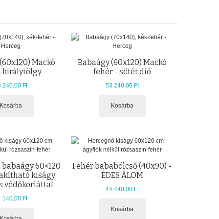
(60x120) Mackó
Babaágy (60x120) Mackó
-királytölgy
fehér - sötét dió
 240,00 Ft
53 240,00 Ft
Kosárba
Kosárba
babaágy 60×120
Fehér bababölcső (40x90) -
akítható kiságy
ÉDES ÁLOM
s védőkorláttal
44 440,00 Ft
 140,00 Ft
Kosárba
Kosárba