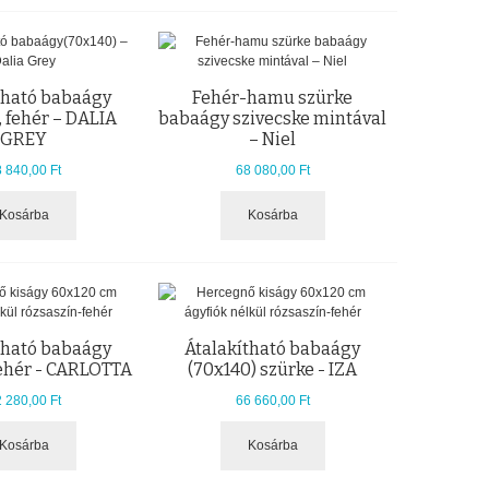
tható babaágy
Fehér-hamu szürke
, fehér – DALIA
babaágy szivecske mintával
GREY
– Niel
 840,00 Ft
68 080,00 Ft
Kosárba
Kosárba
tható babaágy
Átalakítható babaágy
fehér - CARLOTTA
(70x140) szürke - IZA
 280,00 Ft
66 660,00 Ft
Kosárba
Kosárba