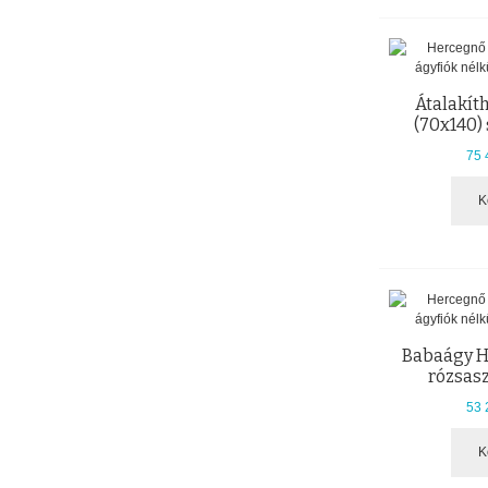
Átalakít
(70x140) 
75 
K
Babaágy H
rózsasz
53 
K