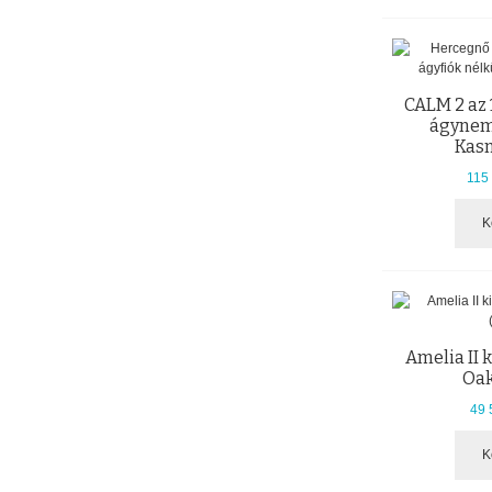
CALM 2 az
ágynem
Kas
115 
K
Amelia II 
Oak
49 
K