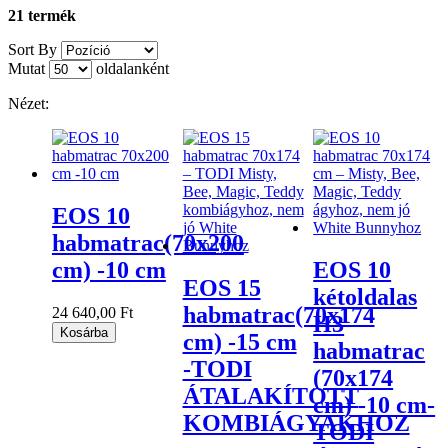
21 termék
Sort By
Mutat
oldalanként
Nézet:
EOS 10
habmatrac(70x200
cm) -10 cm
EOS 10
EOS 15
kétoldalas
habmatrac(70x174
24 640,00 Ft
H3
Kosárba
cm) -15 cm
habmatrac
-TODI
(70x174
ÁTALAKÍTOTT
cm) -10 cm-
KOMBIÁGYAKHOZ
TODI