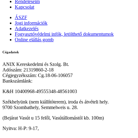
Rendeléseim
Kapcsolat
ÁSZF
Jogi információk
Adatkezelés
Fogyasztóvédelmi infók, letölthető dokumentumok
Online elállás gomb
Cégadatok
ANIX Kereskedelmi és Szolg. Bt.
Adószám: 21319860-2-18
Cégjegyzékszám: Cg.18-06-106057
Bankszámlánk:
K&H 10400968-49555348-48561003
Székhelyünk (nem kiállítóterem), iroda és átvételi hely.
9700 Szombathely, Semmelweis u. 28.
(Bejárat Vasút u 15 felől, Vasútállomástól kb. 100m)
Nyitva: H-P: 9-17,