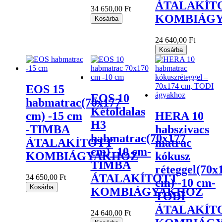
ÁTALAKÍT
34 650,00 Ft
KOMBIÁG
Kosárba
24 640,00 Ft
Kosárba
EOS 15
EOS 10
habmatrac(70x177
Kétoldalas
cm) -15 cm
HERA 10
H3
-TIMBA
habszivacs
habmatrac(70x177
ÁTALAKÍTOTT
matrac
cm) -10 cm-
KOMBIÁGYAKHOZ
kókusz
TIMBA
réteggel(70x
ÁTALAKÍTOTT
34 650,00 Ft
cm) -10 cm-
Kosárba
KOMBIÁGYAKHOZ
TODI
ÁTALAKÍT
24 640,00 Ft