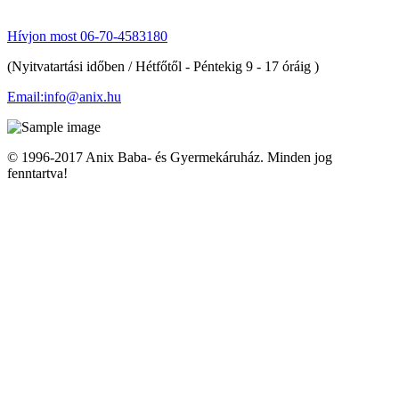
Hívjon most 06-70-4583180
(Nyitvatartási időben / Hétfőtől - Péntekig 9 - 17 óráig )
Email:info@anix.hu
© 1996-2017 Anix Baba- és Gyermekáruház. Minden jog
fenntartva!