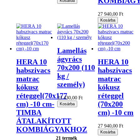
KOMBIÁG
Kosárba
27 940,00 Ft
Kosárba
Lamellás
ágyrács
HERA 10
HERA 10
70x200 (110
habszivacs
habszivacs
kg /
matrac
matrac
személy)
kókusz
kókusz
réteggel(70x177
réteggel
23 430,00 Ft
cm) -10 cm-
(70x200
Kosárba
TIMBA
cm) -10 cm
ÁTALAKÍTOTT
27 940,00 Ft
KOMBIÁGYAKHOZ
Kosárba
21 termék