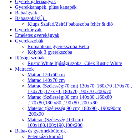
Gyerek galériaágyak
Gyerekkanapék, plüss kanapék
Babaágyak
Babaszobák
Új!
Klups Szafari/Zsiráf babaszoba fehér & dió
Gyerekágyak
Emeletes gyerekágyak
Gyerekszobák
Romantikus gyerekszoba Bello
Kölyök 3 gyerekszoba
Ifjúsági szobák
Rustic White Ifjúsági szoba -Cilek Rustic White
Matracok
Matrac 120x60 cm
Matrac 140x70 cm
Matrac (Szélesség:70 cm) 130x70, 160x70 ,170x70 ,
174x70 ,177x70 ,180x70,190x70 ,200x70
Matrac (Szélesség:80 cm) 140x80 ,160x80
,170x80,180 x80 ,190x80 ,200 x80
Materac (Szélesség:90 cm) 180x90 , 190x90cm
,200x90
Materac (Szélesség:100 cm)
100x180,100x190,100x200
Baba- és gyermekbútorok
Pelenkázó komód