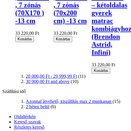
, 7 zónás
, 7 zónás
– kétoldalas
(70X170 )
(70x200
gyerek
-13 cm
cm) -13 cm
matrac
kombiágyho
33 220,00 Ft
33 220,00 Ft
(Brendon
Kosárba
Kosárba
Astrid,
Infini)
33 220,00 Ft
Kosárba
20 000,00 Ft
-
29 999,99 Ft
(11)
30 000,00 Ft
and above
(10)
Szállítási idő
Azonnal átvehető, kiszállítás max 2 munkanap
(15)
2 héten belül
(6)
Oldaltérkép
Kereső szavak
Részletes kereső