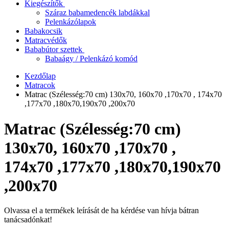
Kiegészítők
Száraz babamedencék labdákkal
Pelenkázólapok
Babakocsik
Matracvédők
Bababútor szettek
Babaágy / Pelenkázó komód
Kezdőlap
Matracok
Matrac (Szélesség:70 cm) 130x70, 160x70 ,170x70 , 174x70
,177x70 ,180x70,190x70 ,200x70
Matrac (Szélesség:70 cm)
130x70, 160x70 ,170x70 ,
174x70 ,177x70 ,180x70,190x70
,200x70
Olvassa el a termékek leírását de ha kérdése van hívja bátran
tanácsadónkat!