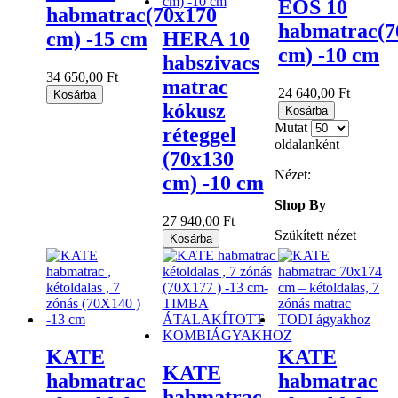
EOS 10
habmatrac(70x170
habmatrac(7
cm) -15 cm
HERA 10
cm) -10 cm
habszivacs
34 650,00 Ft
matrac
24 640,00 Ft
Kosárba
kókusz
Kosárba
Mutat
réteggel
oldalanként
(70x130
Nézet:
cm) -10 cm
Shop By
27 940,00 Ft
Szükített nézet
Kosárba
KATE
KATE
KATE
habmatrac
habmatrac
habmatrac