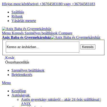
Hívjon most kérdéseivel +36704583180 vagy +36704583183
Szállítás
Rólunk
Vásárlás menete
Menu
Keresés
Személyes beállítások
Compare
Anix Baba és Gyermekáruház
Keresés
Kosár
Összehasonlítás
Személyes beállítások
Bejelentkezés
Menu
Kezdőlap
Autóságyak
Autós gyerekágy raktárról – akár 24 órás szállítással |
ANIX