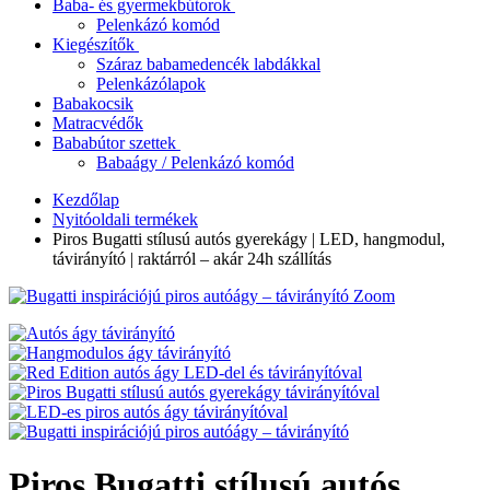
Baba- és gyermekbútorok
Pelenkázó komód
Kiegészítők
Száraz babamedencék labdákkal
Pelenkázólapok
Babakocsik
Matracvédők
Bababútor szettek
Babaágy / Pelenkázó komód
Kezdőlap
Nyitóoldali termékek
Piros Bugatti stílusú autós gyerekágy | LED, hangmodul,
távirányító | raktárról – akár 24h szállítás
Zoom
Piros Bugatti stílusú autós