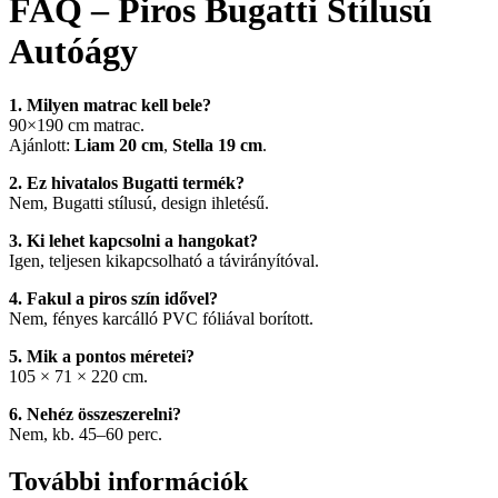
FAQ – Piros Bugatti Stílusú
Autóágy
1. Milyen matrac kell bele?
90×190 cm matrac.
Ajánlott:
Liam 20 cm
,
Stella 19 cm
.
2. Ez hivatalos Bugatti termék?
Nem, Bugatti stílusú, design ihletésű.
3. Ki lehet kapcsolni a hangokat?
Igen, teljesen kikapcsolható a távirányítóval.
4. Fakul a piros szín idővel?
Nem, fényes karcálló PVC fóliával borított.
5. Mik a pontos méretei?
105 × 71 × 220 cm.
6. Nehéz összeszerelni?
Nem, kb. 45–60 perc.
További információk