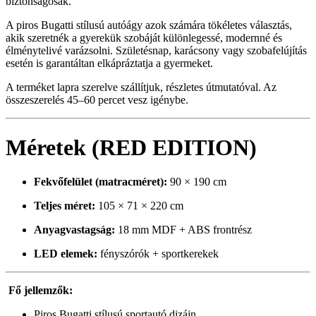
biztonságosak.
A piros Bugatti stílusú autóágy azok számára tökéletes választás,
akik szeretnék a gyerekük szobáját különlegessé, modernné és
élménytelivé varázsolni. Születésnap, karácsony vagy szobafelújítás
esetén is garantáltan elkápráztatja a gyermeket.
A terméket lapra szerelve szállítjuk, részletes útmutatóval. Az
összeszerelés 45–60 percet vesz igénybe.
Méretek (RED EDITION)
Fekvőfelület (matracméret):
90 × 190 cm
Teljes méret:
105 × 71 × 220 cm
Anyagvastagság:
18 mm MDF + ABS frontrész
LED elemek:
fényszórók + sportkerekek
Fő jellemzők:
Piros Bugatti stílusú sportautó dizájn