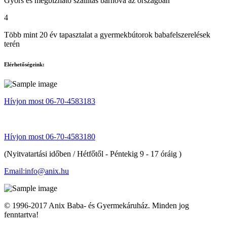
Gyors és megbízható szállítás bárhova az országban
4
Több mint 20 év tapasztalat a gyermekbútorok babafelszerelések
terén
Elérhetőségeink:
Hívjon most 06-70-4583183
Hívjon most 06-70-4583180
(Nyitvatartási időben / Hétfőtől - Péntekig 9 - 17 óráig )
Email:info@anix.hu
© 1996-2017 Anix Baba- és Gyermekáruház. Minden jog
fenntartva!