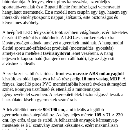
bútordarabja. A fényes, élénk piros karosszéria, az erőteljes
sportautó-vonalak és a Bugatti ihlette frontrész igazi versenyautó
hangulatot teremtenek. Ez a modell nem csupán egy ágy, hanem egy
interaktív élményközpont: nappal játékautó, este biztonságos és
kényelmes alvóhely.
A beépített LED fényszórók több színben világítanak, ezért tökéletes
éjszakai fényként is működnek. A LED-es sportkerekek extra
látványosságot adnak, amelyet a gyerekek imádnak. A hangmodul
élethű sportautó-effekteket produkál (motorindítás, gyorsítás),
amelyeket a mellékelt
távirányítóval
lehet vezérelni. A hang
teljesen kikapcsolható (hangerő nem állítható), így az ágy esti
alváshoz is ideális.
A szerkezet stabil és tartós: a frontrész
masszív ABS műanyagból
készült, az oldallapok és a hátsó rész pedig
18 mm vastag MDF
. A
fényes, karcálló piros PVC membránfólia hosszú éveken át megőrzi
színét, könnyen tisztítható és ellenálló a mindennapos
igénybevétellel szemben. A lekerekített élek biztonságossá teszik a
használatot kisebb gyermekek számára is.
A fekvőfelület mérete
90×190 cm
, ami ideális a legtöbb
gyermekmatrackategóriához. Az ágy teljes mérete
105 × 71 × 220
cm
, így erős, tágas és stabil. A felhasznált anyagok károsanyag-
mentesek és EU szabvány szerint készülnek, ezért maximálisan