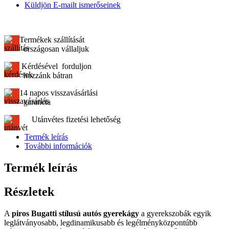
Küldjön E-mailt ismerőseinek
Termékek szállítását
országosan vállaljuk
Kérdésével forduljon
hozzánk bátran
14 napos visszavásárlási
garancia
Utánvétes fizetési lehetőség
Termék leírás
További információk
Termék leírás
Részletek
A
piros Bugatti stílusú autós gyerekágy
a gyerekszobák egyik
leglátványosabb, legdinamikusabb és legélményközpontúbb