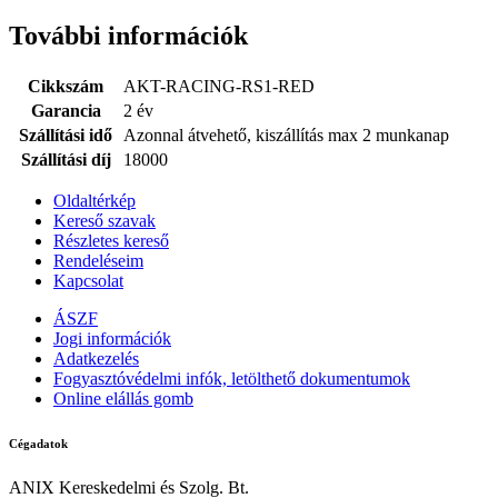
További információk
Cikkszám
AKT-RACING-RS1-RED
Garancia
2 év
Szállítási idő
Azonnal átvehető, kiszállítás max 2 munkanap
Szállítási díj
18000
Oldaltérkép
Kereső szavak
Részletes kereső
Rendeléseim
Kapcsolat
ÁSZF
Jogi információk
Adatkezelés
Fogyasztóvédelmi infók, letölthető dokumentumok
Online elállás gomb
Cégadatok
ANIX Kereskedelmi és Szolg. Bt.