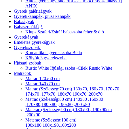
Autós gyerekágy raktárról – akár 24 órás szállítással |
ANIX
Gyerek galériaágyak
Gyerekkanapék, plüss kanapék
Babaágyak
Babaszobák
Új!
Klups Szafari/Zsiráf babaszoba fehér & dió
Gyerekágyak
Emeletes gyerekágyak
Gyerekszobák
Romantikus gyerekszoba Bello
Kölyök 3 gyerekszoba
Ifjúsági szobák
Rustic White Ifjúsági szoba -Cilek Rustic White
Matracok
Matrac 120x60 cm
Matrac 140x70 cm
Matrac (Szélesség:70 cm) 130x70, 160x70 ,170x70 ,
174x70 ,177x70 ,180x70,190x70 ,200x70
Matrac (Szélesség:80 cm) 140x80 ,160x80
,170x80,180 x80 ,190x80 ,200 x80
Materac (Szélesség:90 cm) 180x90 , 190x90cm
,200x90
Materac (Szélesség:100 cm)
100x180,100x190,100x200