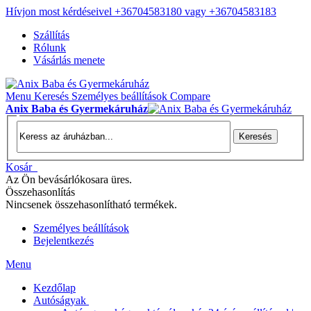
Hívjon most kérdéseivel +36704583180 vagy +36704583183
Szállítás
Rólunk
Vásárlás menete
Menu
Keresés
Személyes beállítások
Compare
Anix Baba és Gyermekáruház
Keresés
Kosár
Az Ön bevásárlókosara üres.
Összehasonlítás
Nincsenek összehasonlítható termékek.
Személyes beállítások
Bejelentkezés
Menu
Kezdőlap
Autóságyak