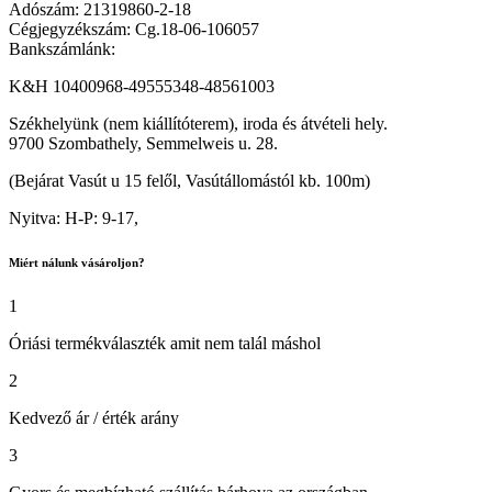
Adószám: 21319860-2-18
Cégjegyzékszám: Cg.18-06-106057
Bankszámlánk:
K&H 10400968-49555348-48561003
Székhelyünk (nem kiállítóterem), iroda és átvételi hely.
9700 Szombathely, Semmelweis u. 28.
(Bejárat Vasút u 15 felől, Vasútállomástól kb. 100m)
Nyitva: H-P: 9-17,
Miért nálunk vásároljon?
1
Óriási termékválaszték amit nem talál máshol
2
Kedvező ár / érték arány
3