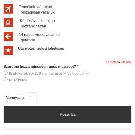
Termékek szállítását
országosan vállaljuk
Kérdésével forduljon
hozzánk bátran
14 napos visszavásárlási
garancia
Utánvétes fizetési lehetőség
* Kötelező kitölteni
Szeretne hozzá minőségi rugós matracot?
*
IGEN kérek 70x170 cm matracot
+
35 000,00 Ft
NEM kérek
Mennyiség:
Kosárba