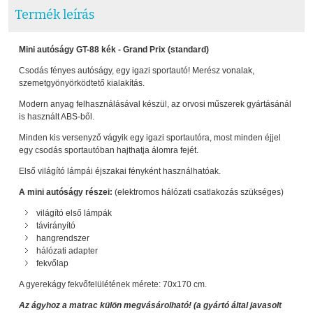
Termék leírás
Mini autóságy GT-88 kék - Grand Prix (standard)
Csodás fényes autóságy, egy igazi sportautó! Merész vonalak,
szemetgyönyörködtető kialakítás.
Modern anyag felhasználásával készül, az orvosi műszerek gyártásánál
is használt ABS-ből.
Minden kis versenyző vágyik egy igazi sportautóra, most minden éjjel
egy csodás sportautóban hajthatja álomra fejét.
Első világító lámpái éjszakai fényként használhatóak.
A mini autóságy részei:
(elektromos hálózati csatlakozás szükséges)
világító első lámpák
távirányító
hangrendszer
hálózati adapter
fekvőlap
A gyerekágy fekvőfelülétének mérete: 70x170 cm.
Az ágyhoz a matrac külön megvásárolható! (a gyártó által javasolt