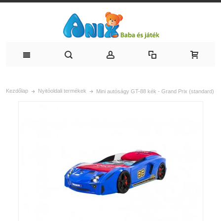
Kezdőlap
Nyitóoldali termékek
Mini autóságy GT-88 kék - Grand Prix (standard)