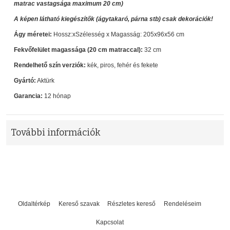
matrac vastagsága maximum 20 cm)
A képen látható kiegészítők (ágytakaró, párna stb) csak dekorációk!
Ágy méretei:
Hossz:xSzélesség x Magasság: 205x96x56 cm
Fekvőfelület magassága (20 cm matraccal):
32 cm
Rendelhető szín verziók:
kék, piros, fehér és fekete
Gyártó:
Aktürk
Garancia:
12 hónap
További információk
Oldaltérkép
Kereső szavak
Részletes kereső
Rendeléseim
Kapcsolat