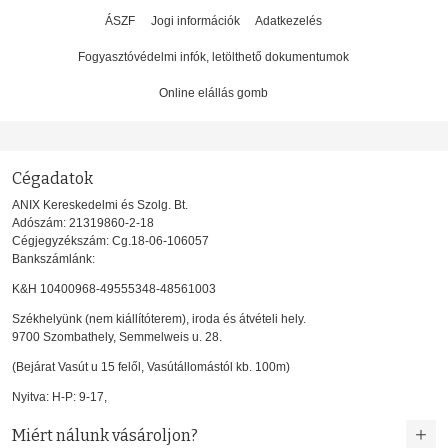
ÁSZF
Jogi információk
Adatkezelés
Fogyasztóvédelmi infók, letölthető dokumentumok
Online elállás gomb
Cégadatok
ANIX Kereskedelmi és Szolg. Bt.
Adószám: 21319860-2-18
Cégjegyzékszám: Cg.18-06-106057
Bankszámlánk:
K&H 10400968-49555348-48561003
Székhelyünk (nem kiállítóterem), iroda és átvételi hely.
9700 Szombathely, Semmelweis u. 28.
(Bejárat Vasút u 15 felől, Vasútállomástól kb. 100m)
Nyitva: H-P: 9-17,
Miért nálunk vásároljon?