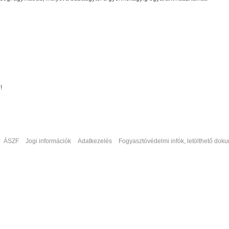
!
ÁSZF
Jogi információk
Adatkezelés
Fogyasztóvédelmi infók, letölthető do