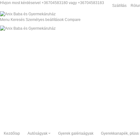
Hívjon most kérdéseivel +36704583180 vagy +36704583183
Szállítás
Rólu
Menu
Keresés
Személyes beállítások
Compare
Kezdőlap
Autóságyak
Gyerek galériaágyak
Gyerekkanapék, plüss