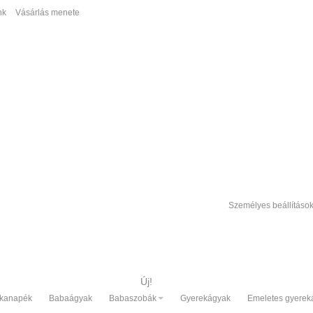
nk
Vásárlás menete
Személyes beállításo
Új!
 kanapék
Babaágyak
Babaszobák
Gyerekágyak
Emeletes gyerek