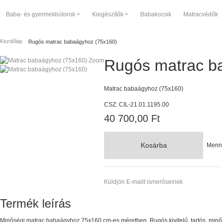
Baba- és gyermekbútorok
Kiegészítők
Babakocsik
Matracvédők
Kezdőlap
Rugós matrac babaágyhoz (75x160)
Rugós matrac b
Zoom
Matrac babaágyhoz (75x160)
CSZ:
CIL-21.01.1195.00
40 700,00 Ft
Kosárba
Menn
Küldjön E-mailt ismerőseinek
Termék leírás
Minőségi matrac babaágyhoz 75x160 cm-es méretben. Rugós kivitelű, tartós, minő