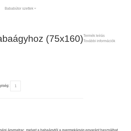
Bababútor szettek
abaágyhoz (75x160)
Termék leírás
További információk
yiség:
ségi ágymatrac, melyet a babaágytól a gyermekágyig egyaránt használhat.