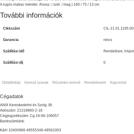
A rugós matrac méretei: /hossz. / szél. / mag.) 160 / 75 / 13 cm
További információk
Cikkszám
CIL-21.01.1195.00
Garancia
nincs
Szállítási idő
Rendelésre, hívjon
Szállítási díj
0
Oldaltérkép
Kereső szavak
Részletes kereső
Rendeléseim
Kapcsolat
Cégadatok
ANIX Kereskedelmi és Szolg. Bt.
Adószám: 21319860-2-18
Cégjegyzékszám: Cg.18-06-106057
Bankszámlánk:
K&H 10400968-49555348-48561003