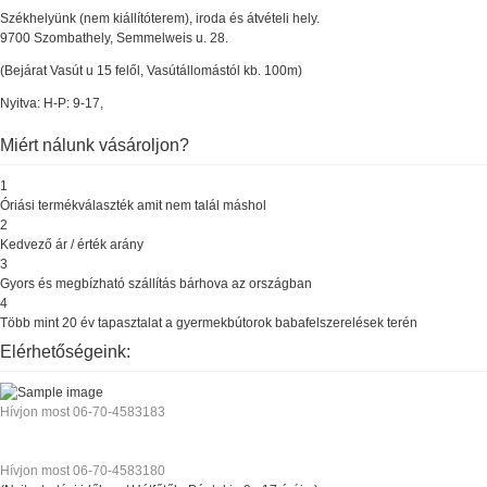
Székhelyünk (nem kiállítóterem), iroda és átvételi hely.
9700 Szombathely, Semmelweis u. 28.
(Bejárat Vasút u 15 felől, Vasútállomástól kb. 100m)
Nyitva: H-P: 9-17,
Miért nálunk vásároljon?
1
Óriási termékválaszték amit nem talál máshol
2
Kedvező ár / érték arány
3
Gyors és megbízható szállítás bárhova az országban
4
Több mint 20 év tapasztalat a gyermekbútorok babafelszerelések terén
Elérhetőségeink:
Hívjon most 06-70-4583183
Hívjon most 06-70-4583180