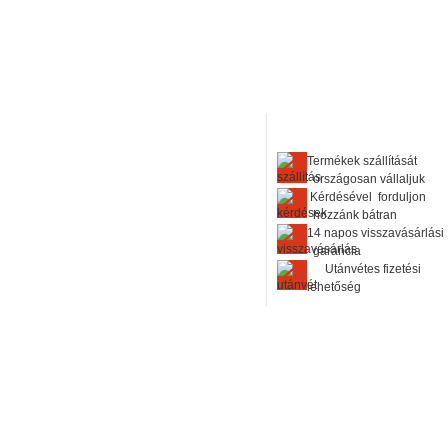
Termékek szállítását
országosan vállaljuk
Kérdésével forduljon
hozzánk bátran
14 napos visszavásárlási
garancia
Utánvétes fizetési
lehetőség