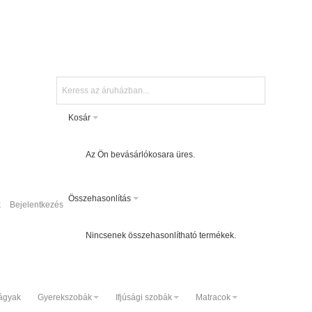
Kosár
Az Ön bevásárlókosara üres.
Összehasonlítás
k
Bejelentkezés
Nincsenek összehasonlítható termékek.
ágyak
Gyerekszobák
Ifjúsági szobák
Matracok