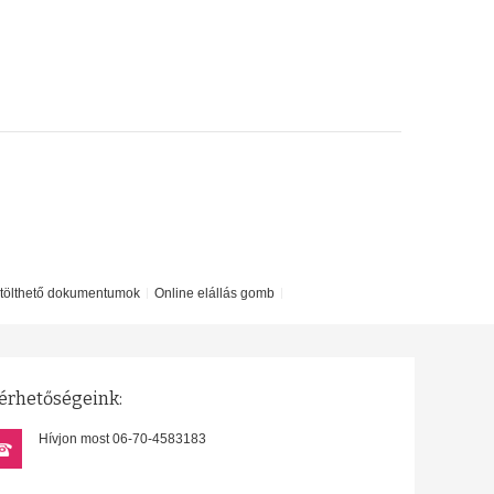
etölthető dokumentumok
Online elállás gomb
érhetőségeink:
Hívjon most 06-70-4583183