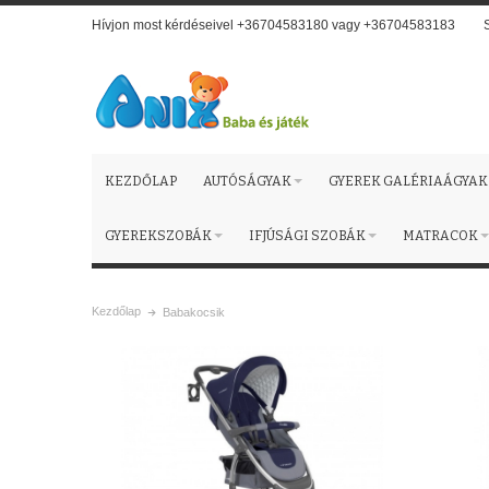
Hívjon most kérdéseivel +36704583180 vagy +36704583183
KEZDŐLAP
AUTÓSÁGYAK
GYEREK GALÉRIAÁGYAK
GYEREKSZOBÁK
IFJÚSÁGI SZOBÁK
MATRACOK
Kezdőlap
Babakocsik