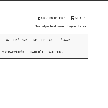
Összehasonlítás
Kosár
Személyes beállítások
Bejelentkezés
GYEREKÁGYAK
EMELETES GYEREKÁGYAK
MATRACVÉDŐK
BABABÚTOR SZETTEK