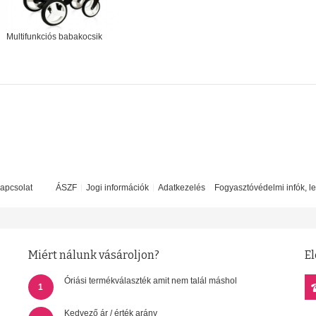
Multifunkciós babakocsik
apcsolat
ÁSZF
Jogi információk
Adatkezelés
Fogyasztóvédelmi infók, l
Miért nálunk vásároljon?
El
Óriási termékválaszték amit nem talál máshol
1
Kedvező ár / érték arány