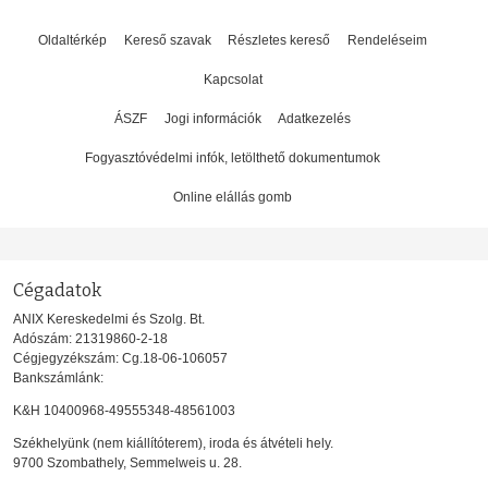
Oldaltérkép
Kereső szavak
Részletes kereső
Rendeléseim
Kapcsolat
ÁSZF
Jogi információk
Adatkezelés
Fogyasztóvédelmi infók, letölthető dokumentumok
Online elállás gomb
Cégadatok
ANIX Kereskedelmi és Szolg. Bt.
Adószám: 21319860-2-18
Cégjegyzékszám: Cg.18-06-106057
Bankszámlánk:
K&H 10400968-49555348-48561003
Székhelyünk (nem kiállítóterem), iroda és átvételi hely.
9700 Szombathely, Semmelweis u. 28.