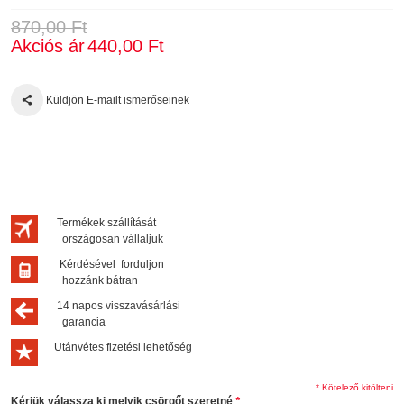
870,00 Ft
Akciós ár
440,00 Ft
Küldjön E-mailt ismerőseinek
Termékek szállítását
országosan vállaljuk
Kérdésével forduljon
hozzánk bátran
14 napos visszavásárlási
garancia
Utánvétes fizetési lehetőség
* Kötelező kitölteni
Kérjük válassza ki melyik csörgőt szeretné
*