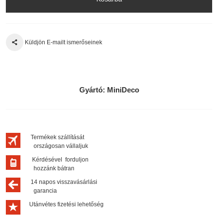
Küldjön E-mailt ismerőseinek
Gyártó:
MiniDeco
Termékek szállítását
országosan vállaljuk
Kérdésével forduljon
hozzánk bátran
14 napos visszavásárlási
garancia
Utánvétes fizetési lehetőség