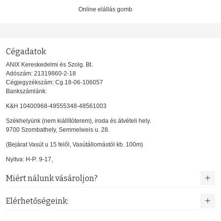
Online elállás gomb
Cégadatok
ANIX Kereskedelmi és Szolg. Bt.
Adószám: 21319860-2-18
Cégjegyzékszám: Cg.18-06-106057
Bankszámlánk:
K&H 10400968-49555348-48561003
Székhelyünk (nem kiállítóterem), iroda és átvételi hely.
9700 Szombathely, Semmelweis u. 28.
(Bejárat Vasút u 15 felől, Vasútállomástól kb. 100m)
Nyitva: H-P: 9-17,
Miért nálunk vásároljon?
Elérhetőségeink: