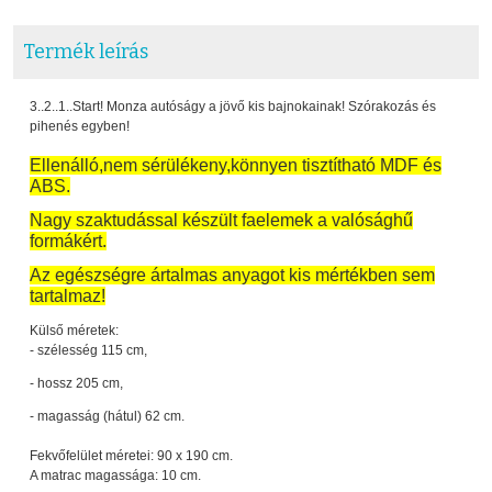
Termék leírás
3..2..1..Start! Monza autóságy a jövő kis bajnokainak! Szórakozás és
pihenés egyben!
Ellenálló,nem sérülékeny,könnyen tisztítható MDF és
ABS.
Nagy szaktudással készült faelemek a valósághű
formákért.
Az egészségre ártalmas anyagot kis mértékben sem
tartalmaz!
Külső méretek:
- szélesség 115 cm,
- hossz 205 cm,
- magasság (hátul) 62 cm.
Fekvőfelület méretei: 90 x 190 cm.
A matrac magassága: 10 cm.