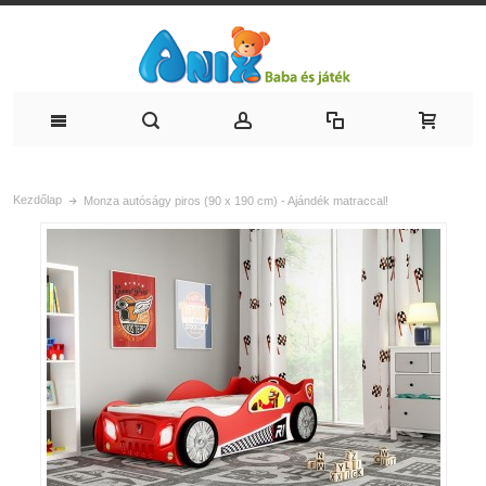
Kezdőlap
Monza autóságy piros (90 x 190 cm) - Ajándék matraccal!