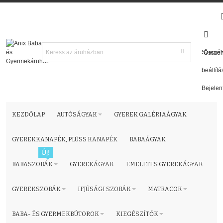
Személ
Összeh
beállítá
Bejelen
KEZDŐLAP
AUTÓSÁGYAK
GYEREK GALÉRIAÁGYAK
GYEREKKANAPÉK, PLÜSS KANAPÉK
BABAÁGYAK
Új!
BABASZOBÁK
GYEREKÁGYAK
EMELETES GYEREKÁGYAK
GYEREKSZOBÁK
IFJÚSÁGI SZOBÁK
MATRACOK
BABA- ÉS GYERMEKBÚTOROK
KIEGÉSZÍTŐK