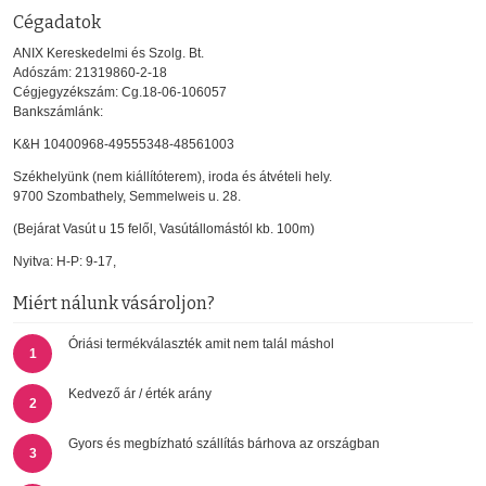
Cégadatok
ANIX Kereskedelmi és Szolg. Bt.
Adószám: 21319860-2-18
Cégjegyzékszám: Cg.18-06-106057
Bankszámlánk:
K&H 10400968-49555348-48561003
Székhelyünk (nem kiállítóterem), iroda és átvételi hely.
9700 Szombathely, Semmelweis u. 28.
(Bejárat Vasút u 15 felől, Vasútállomástól kb. 100m)
Nyitva: H-P: 9-17,
Miért nálunk vásároljon?
Óriási termékválaszték amit nem talál máshol
1
Kedvező ár / érték arány
2
Gyors és megbízható szállítás bárhova az országban
3