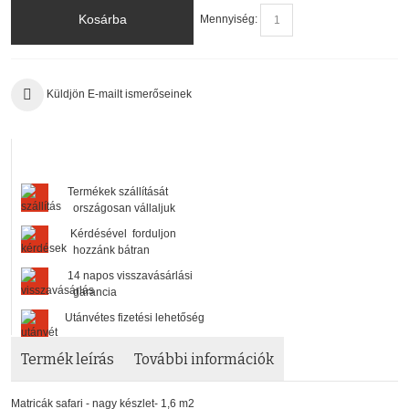
Kosárba
Mennyiség:
Küldjön E-mailt ismerőseinek
Termékek szállítását
országosan vállaljuk
Kérdésével forduljon
hozzánk bátran
14 napos visszavásárlási
garancia
Utánvétes fizetési lehetőség
Termék leírás
További információk
Matricák safari - nagy készlet- 1,6 m2