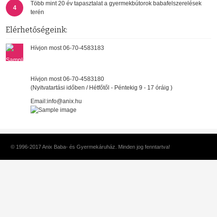
Több mint 20 év tapasztalat a gyermekbútorok babafelszerelések
4
terén
Elérhetőségeink:
Hívjon most 06-70-4583183
Hívjon most 06-70-4583180
(Nyitvatartási időben / Hétfőtől - Péntekig 9 - 17 óráig )
Email:info@anix.hu
© 1996-2017 Anix Baba- és Gyermekáruház. Minden jog fenntartva!