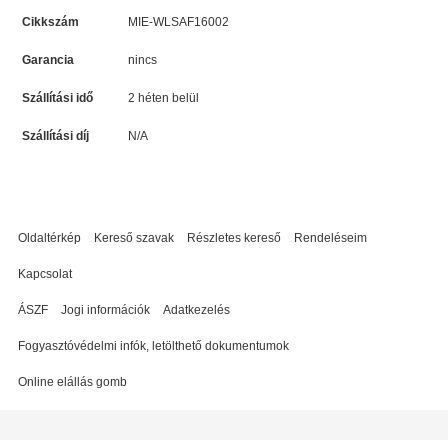
Cikkszám
MIE-WLSAF16002
Garancia
nincs
Szállítási idő
2 héten belül
Szállítási díj
N/A
Oldaltérkép
Kereső szavak
Részletes kereső
Rendeléseim
Kapcsolat
ÁSZF
Jogi információk
Adatkezelés
Fogyasztóvédelmi infók, letölthető dokumentumok
Online elállás gomb