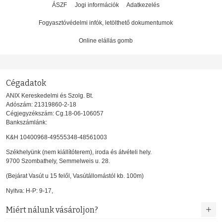
ÁSZF
Jogi információk
Adatkezelés
Fogyasztóvédelmi infók, letölthető dokumentumok
Online elállás gomb
Cégadatok
ANIX Kereskedelmi és Szolg. Bt.
Adószám: 21319860-2-18
Cégjegyzékszám: Cg.18-06-106057
Bankszámlánk:
K&H 10400968-49555348-48561003
Székhelyünk (nem kiállítóterem), iroda és átvételi hely.
9700 Szombathely, Semmelweis u. 28.
(Bejárat Vasút u 15 felől, Vasútállomástól kb. 100m)
Nyitva: H-P: 9-17,
Miért nálunk vásároljon?