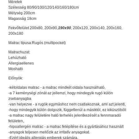
Méretek
Szélesség 80/90/100/120/140/160/180cm
Mélység 200cm
Magasság 18cm
Fekvőfelület
200x80, 200x90,
190x90
, 200x120, 200x140, 200x160,
200x180
Matrac típusa:Rugós (multipocket)
Matrachuzat:
Lehúzható
Allergiaellenes
Mosható
Előnyök:
-kétoldalas matrac - a matrac mindkét oldala használható,
-a 7 keménységi zónát az jellemzi, hogy mindegyik rugó külön
zsebanyagba
-van helyezve - a rugók egymáshoz nem csatlakoznak, ami azt jelenti,
-hogy mindegyik külön dolgozik, függetlenül a másiktól, ez kiküszöböli
-a matrac nagy felületére ható terhelés jelentkezését a fennmaradó
felületen,
-hipoallergén matrac - a matrac felépítése és a gyártásához használt
-anyagok teljesen mellőzik az irritatív anyagokat.
-Ezért ideális allergiás emberek számára,