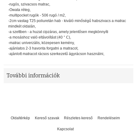
-rugós, szivacsos matrac,
-Owata réteg,
-multipocket rugók - 506 rugó / m2,
-2cm vastag T25 poliuretán hab - kiváló minőségű habszivacs a matrac
mindkét oldalán,
-a szettben - a huzat cipzáras, amely jelentősen megkönnyíti
-a mosáshoz való eltávolítást (40 ° C),
-matrac univerzális, közepesen kemény,
-ajánlatos 2-3 havonta forgatni a matracot,
-ajánlott matracot rácsos szerkezetű ágyrácson használni,
További információk
Oldaltérkép
Kereső szavak
Részletes kereső
Rendeléseim
Kapcsolat