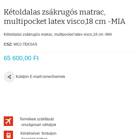
Kétoldalas zsákrugós matrac,
multipocket latex visco,18 cm -MIA
Kétoldalas zsákrugós matrac, multipocket latex visco,18 cm -MIA
CSZ:
WOJ-TEKSAS
65 600,00 Ft
Küldjön E-mailt ismerőseinek
Termékek szállítását
országosan vállaljuk
Kérdésével forduljon
hozzánk bátran