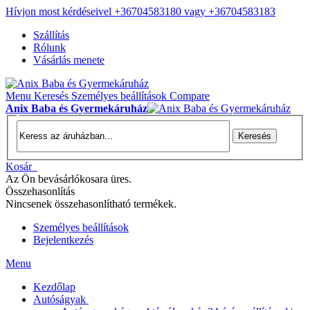
Hívjon most kérdéseivel +36704583180 vagy +36704583183
Szállítás
Rólunk
Vásárlás menete
Menu
Keresés
Személyes beállítások
Compare
Anix Baba és Gyermekáruház
Keresés
Kosár
Az Ön bevásárlókosara üres.
Összehasonlítás
Nincsenek összehasonlítható termékek.
Személyes beállítások
Bejelentkezés
Menu
Kezdőlap
Autóságyak