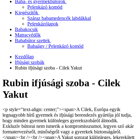
Baba- és gyermekbútorok
Pelenkázó komód
Kiegészítők
Száraz babamedencék labdákkal
Pelenkázólapok
Babakocsik
Matracvédők
Bababútor szettek
Babaágy / Pelenkázó komód
Kezdőlap
Ifjúsági szobák
Rubin ifjúsági szoba - Cilek Yakut
Rubin ifjúsági szoba - Cilek
Yakut
<p style="text-align: center;"><span>A Cilek, Európa egyik
legnagyobb hírű gyermek és ifjúsági berendezés gyártója jól tudja,
hogy minden gyermek különleges gyerekszobáról álmodik.
Exkluzív bútorai nem ismerik a kompromisszumot, legyen szó akár
formatervezésről, minőségről vagy a gyerekek biztonságáról.
</span><br /><br /><span>A Yakut sorozat különleges, lekerekített