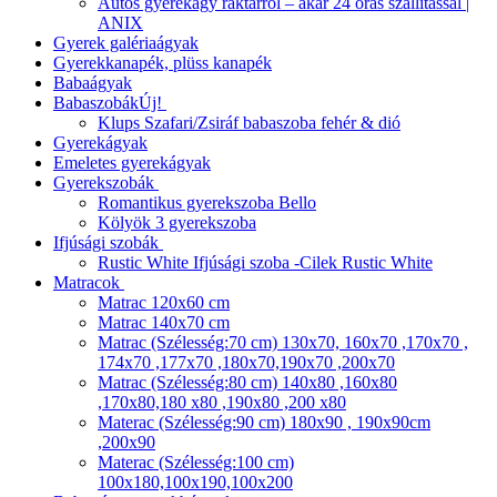
Autós gyerekágy raktárról – akár 24 órás szállítással |
ANIX
Gyerek galériaágyak
Gyerekkanapék, plüss kanapék
Babaágyak
Babaszobák
Új!
Klups Szafari/Zsiráf babaszoba fehér & dió
Gyerekágyak
Emeletes gyerekágyak
Gyerekszobák
Romantikus gyerekszoba Bello
Kölyök 3 gyerekszoba
Ifjúsági szobák
Rustic White Ifjúsági szoba -Cilek Rustic White
Matracok
Matrac 120x60 cm
Matrac 140x70 cm
Matrac (Szélesség:70 cm) 130x70, 160x70 ,170x70 ,
174x70 ,177x70 ,180x70,190x70 ,200x70
Matrac (Szélesség:80 cm) 140x80 ,160x80
,170x80,180 x80 ,190x80 ,200 x80
Materac (Szélesség:90 cm) 180x90 , 190x90cm
,200x90
Materac (Szélesség:100 cm)
100x180,100x190,100x200