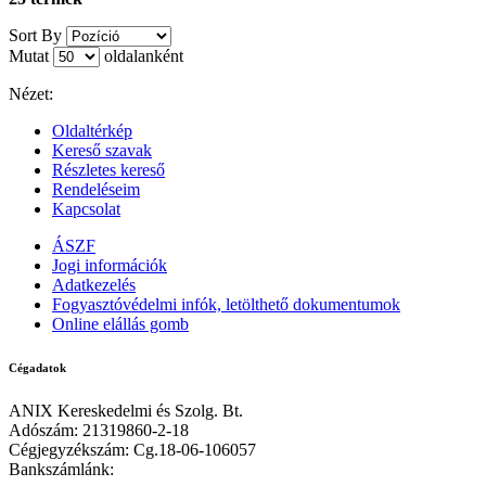
Sort By
Mutat
oldalanként
Nézet:
Oldaltérkép
Kereső szavak
Részletes kereső
Rendeléseim
Kapcsolat
ÁSZF
Jogi információk
Adatkezelés
Fogyasztóvédelmi infók, letölthető dokumentumok
Online elállás gomb
Cégadatok
ANIX Kereskedelmi és Szolg. Bt.
Adószám: 21319860-2-18
Cégjegyzékszám: Cg.18-06-106057
Bankszámlánk: