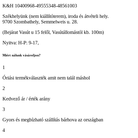
K&H 10400968-49555348-48561003
Székhelyünk (nem kiállítóterem), iroda és átvételi hely.
9700 Szombathely, Semmelweis u. 28.
(Bejárat Vasút u 15 felől, Vasútállomástól kb. 100m)
Nyitva: H-P: 9-17,
Miért nálunk vásároljon?
1
Óriási termékválaszték amit nem talál máshol
2
Kedvező ár / érték arány
3
Gyors és megbízható szállítás bárhova az országban
4