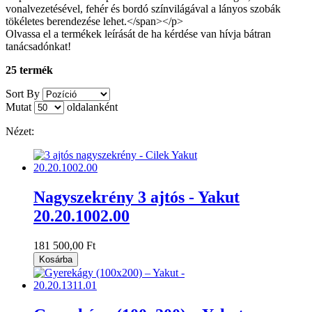
vonalvezetésével, fehér és bordó színvilágával a lányos szobák
tökéletes berendezése lehet.</span></p>
Olvassa el a termékek leírását de ha kérdése van hívja bátran
tanácsadónkat!
25 termék
Sort By
Mutat
oldalanként
Nézet:
Nagyszekrény 3 ajtós - Yakut
20.20.1002.00
181 500,00 Ft
Kosárba