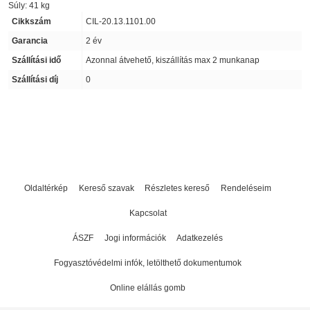
Súly: 41 kg
Cikkszám
CIL-20.13.1101.00
Garancia
2 év
Szállítási idő
Azonnal átvehető, kiszállítás max 2 munkanap
Szállítási díj
0
Oldaltérkép
Kereső szavak
Részletes kereső
Rendeléseim
Kapcsolat
ÁSZF
Jogi információk
Adatkezelés
Fogyasztóvédelmi infók, letölthető dokumentumok
Online elállás gomb