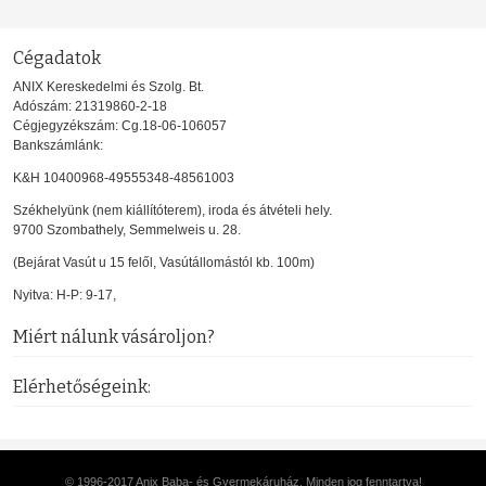
Cégadatok
ANIX Kereskedelmi és Szolg. Bt.
Adószám: 21319860-2-18
Cégjegyzékszám: Cg.18-06-106057
Bankszámlánk:
K&H 10400968-49555348-48561003
Székhelyünk (nem kiállítóterem), iroda és átvételi hely.
9700 Szombathely, Semmelweis u. 28.
(Bejárat Vasút u 15 felől, Vasútállomástól kb. 100m)
Nyitva: H-P: 9-17,
Miért nálunk vásároljon?
Elérhetőségeink:
© 1996-2017 Anix Baba- és Gyermekáruház. Minden jog fenntartva!