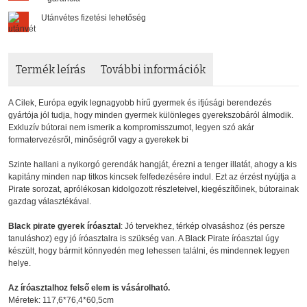
Utánvétes fizetési lehetőség
Termék leírás
További információk
A Cilek, Európa egyik legnagyobb hírű gyermek és ifjúsági berendezés
gyártója jól tudja, hogy minden gyermek különleges gyerekszobáról álmodik.
Exkluzív bútorai nem ismerik a kompromisszumot, legyen szó akár
formatervezésről, minőségről vagy a gyerekek bi
Szinte hallani a nyikorgó gerendák hangját, érezni a tenger illatát, ahogy a kis
kapitány minden nap titkos kincsek felfedezésére indul. Ezt az érzést nyújtja a
Pirate sorozat, aprólékosan kidolgozott részleteivel, kiegészítőinek, bútorainak
gazdag választékával.
Black pirate gyerek íróasztal
: Jó tervekhez, térkép olvasáshoz (és persze
tanuláshoz) egy jó íróasztalra is szükség van. A Black Pirate íróasztal úgy
készült, hogy bármit könnyedén meg lehessen találni, és mindennek legyen
helye.
Az íróasztalhoz felső elem is vásárolható.
Méretek: 117,6*76,4*60,5cm