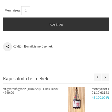
Mennyiség:
Kosárba
Küldjön E-mailt ismerőseinek
Kapcsolódó termékek
ack
Mennyezeti lámpa gyerekszobába - Cilek Black pirate
21.10.6312.00
45 100,00 Ft