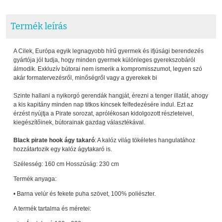
Termék leírás
A Cilek, Európa egyik legnagyobb hírű gyermek és ifjúsági berendezés
gyártója jól tudja, hogy minden gyermek különleges gyerekszobáról
álmodik. Exkluzív bútorai nem ismerik a kompromisszumot, legyen szó
akár formatervezésről, minőségről vagy a gyerekek bi
Szinte hallani a nyikorgó gerendák hangját, érezni a tenger illatát, ahogy
a kis kapitány minden nap titkos kincsek felfedezésére indul. Ezt az
érzést nyújtja a Pirate sorozat, aprólékosan kidolgozott részleteivel,
kiegészítőinek, bútorainak gazdag választékával.
Black pirate hook ágy takaró
: A kalóz világ tökéletes hangulatához
hozzátartozik egy kalóz ágytakaró is.
Szélesség: 160 cm Hosszúság: 230 cm
Termék anyaga:
• Barna velúr és fekete puha szövet, 100% poliészter.
A termék tartalma és méretei: