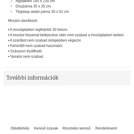
Ágytakaró 160 x 230 cm
Díszpárna 35 x 35 cm
Téglalap alakú párna 30 x 52 cm
Mosási utasítások:
• A mosógépben legfeljebb 30 fokoni.
• A mosási folyamat befejezése után nem szabad a mosógépben tartani.
• A szárítást nem szabad dobgépben végezni.
• Fehérítőt nem szabad használni.
• Szárazon tisztítható.
• Vasalni nem szabad.
További információk
Oldaltérkép
Kereső szavak
Részletes kereső
Rendeléseim