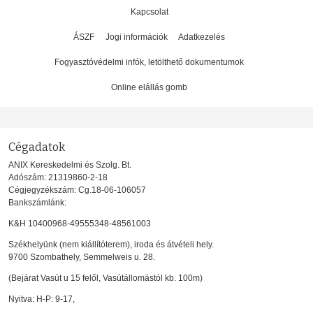
Kapcsolat
ÁSZF
Jogi információk
Adatkezelés
Fogyasztóvédelmi infók, letölthető dokumentumok
Online elállás gomb
Cégadatok
ANIX Kereskedelmi és Szolg. Bt.
Adószám: 21319860-2-18
Cégjegyzékszám: Cg.18-06-106057
Bankszámlánk:
K&H 10400968-49555348-48561003
Székhelyünk (nem kiállítóterem), iroda és átvételi hely.
9700 Szombathely, Semmelweis u. 28.
(Bejárat Vasút u 15 felől, Vasútállomástól kb. 100m)
Nyitva: H-P: 9-17,