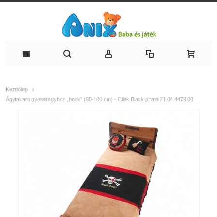
Kezdőlap
Ágytakaró gyerekágyhoz „hook” (90-100 cm) - Cilek Black pirate 21.04.4479.00