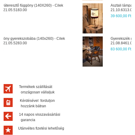
Asztali lámpa gyerekszobába - Cilek Black pirate
21.10.6313.00
39 600,00 Ft
Gyerekszék gyerekíróasztalhoz - Cilek Black pirate
21.08.8461.00
83 600,00 Ft
Termékek szállítását
országosan vállaljuk
Kérdésével forduljon
hozzánk bátran
14 napos visszavásárlási
garancia
Utánvétes fizetési lehetőség