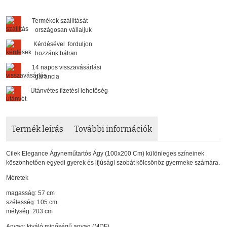
Termékek szállítását
országosan vállaljuk
Kérdésével forduljon
hozzánk bátran
14 napos visszavásárlási
garancia
Utánvétes fizetési lehetőség
Termék leírás
További információk
Cilek Elegance Ágyneműtartós Ágy (100x200 Cm) különleges színeinek
köszönhetően egyedi gyerek és ifjúsági szobát kölcsönöz gyermeke számára.
Méretek
magasság: 57 cm
szélesség: 105 cm
mélység: 203 cm
Anyag: kiváló minőségű anyag (MDF)