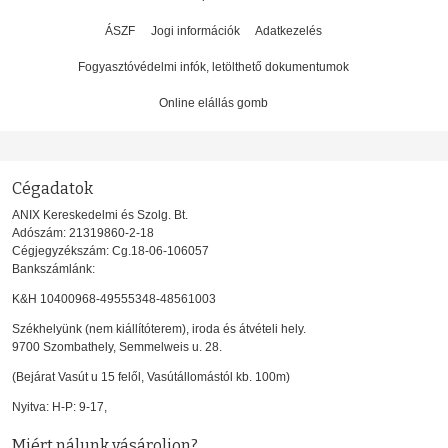
ÁSZF
Jogi információk
Adatkezelés
Fogyasztóvédelmi infók, letölthető dokumentumok
Online elállás gomb
Cégadatok
ANIX Kereskedelmi és Szolg. Bt.
Adószám: 21319860-2-18
Cégjegyzékszám: Cg.18-06-106057
Bankszámlánk:
K&H 10400968-49555348-48561003
Székhelyünk (nem kiállítóterem), iroda és átvételi hely.
9700 Szombathely, Semmelweis u. 28.
(Bejárat Vasút u 15 felől, Vasútállomástól kb. 100m)
Nyitva: H-P: 9-17,
Miért nálunk vásároljon?