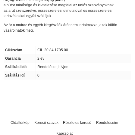
a bútor minősége és kivitelezése megfelel az uniós szabványoknak
az árut szétszerelve, összeszerelési útmutatóval és összeszerelési
tartozékokkal együtt szállítjuk.
Az ár a matrac és egyéb kiegészítők árát nem tartalmazza, azok külön
vásárolhatók meg.
Cikkszám
CIL-20.84.1705.00
Garancia
2 év
Szállítási idő
Rendelésre, hívjon!
Szállítási díj
0
Oldaltérkép
Kereső szavak
Részletes kereső
Rendeléseim
Kapcsolat