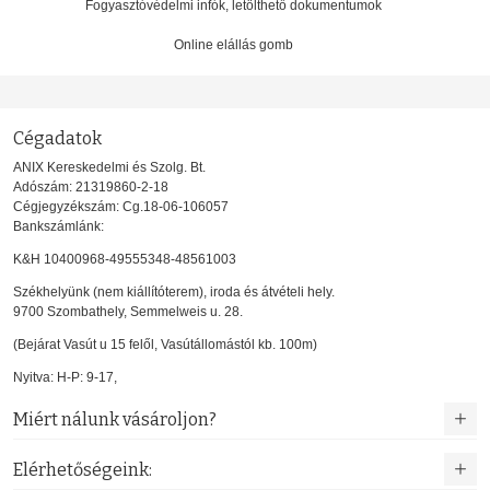
Fogyasztóvédelmi infók, letölthető dokumentumok
Online elállás gomb
Cégadatok
ANIX Kereskedelmi és Szolg. Bt.
Adószám: 21319860-2-18
Cégjegyzékszám: Cg.18-06-106057
Bankszámlánk:
K&H 10400968-49555348-48561003
Székhelyünk (nem kiállítóterem), iroda és átvételi hely.
9700 Szombathely, Semmelweis u. 28.
(Bejárat Vasút u 15 felől, Vasútállomástól kb. 100m)
Nyitva: H-P: 9-17,
Miért nálunk vásároljon?
Elérhetőségeink: