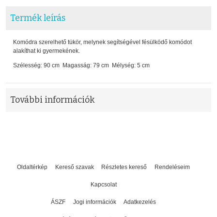
Termék leírás
Komódra szerelhető tükör, melynek segítségével fésülködő komódot
alakíthat ki gyermekének.
Szélesség: 90 cm Magasság: 79 cm Mélység: 5 cm
További információk
Oldaltérkép
Kereső szavak
Részletes kereső
Rendeléseim
Kapcsolat
ÁSZF
Jogi információk
Adatkezelés