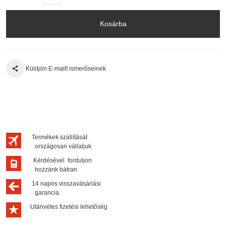
Kosárba
Küldjön E-mailt ismerőseinek
Termékek szállítását
országosan vállaljuk
Kérdésével forduljon
hozzánk bátran
14 napos visszavásárlási
garancia
Utánvétes fizetési lehetőség