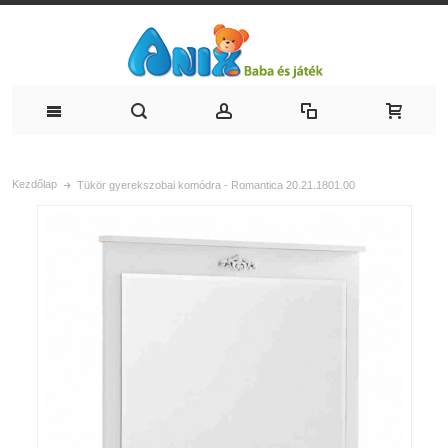
Kezdőlap
Tükör gyerekszobai komódra - Romantica 20.21.1801.00