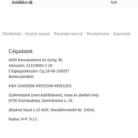
Szállítási díj
N/A
Oldaltérkép
Kereső szavak
Részletes kereső
Rendeléseim
Kapcsolat
Cégadatok
ANIX Kereskedelmi és Szolg. Bt.
Adószám: 21319860-2-18
Cégjegyzékszám: Cg.18-06-106057
Bankszámlánk:
K&H 10400968-49555348-48561003
Székhelyünk (nem kiállítóterem), iroda és átvételi hely.
9700 Szombathely, Semmelweis u. 28.
(Bejárat Vasút u 15 felől, Vasútállomástól kb. 100m)
Nyitva: H-P: 9-17,