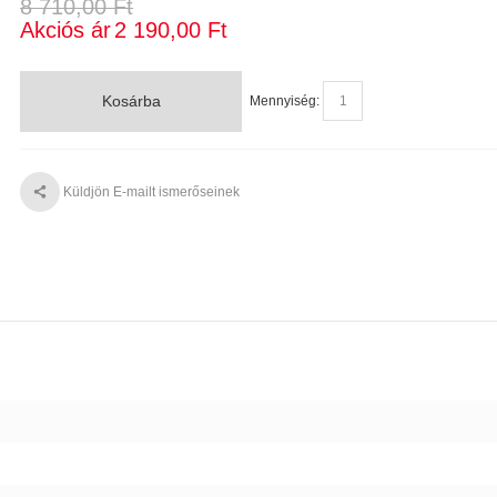
8 710,00 Ft
Akciós ár
2 190,00 Ft
Kosárba
Mennyiség:
Küldjön E-mailt ismerőseinek