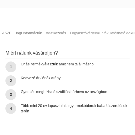
ÁSZF
Jogi információk
Adatkezelés
Fogyasztóvédelmi infók, letölthető do
Miért nálunk vásároljon?
Óriási termékválaszték amit nem talál máshol
1
Kedvező ár / érték arány
2
Gyors és megbízható szállítás bárhova az országban
3
Több mint 20 év tapasztalat a gyermekbútorok babafelszerelések
4
terén