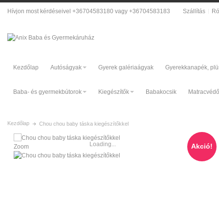
Hívjon most kérdéseivel +36704583180 vagy +36704583183
Szállítás
Ró
Kezdőlap
Autóságyak
Gyerek galériaágyak
Gyerekkanapék, plü
Baba- és gyermekbútorok
Kiegészítők
Babakocsik
Matracvéd
Kezdőlap
Chou chou baby táska kiegészítőkkel
Loading...
Akció!
Zoom