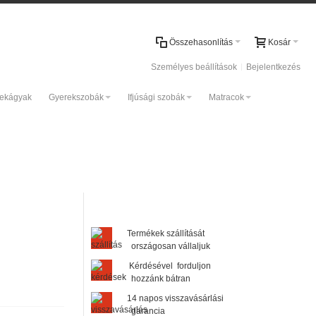
Összehasonlítás
Kosár
Személyes beállítások
Bejelentkezés
rekágyak
Gyerekszobák
Ifjúsági szobák
Matracok
Termékek szállítását
országosan vállaljuk
Kérdésével forduljon
hozzánk bátran
14 napos visszavásárlási
garancia