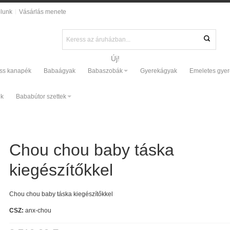
lunk
Vásárlás menete
Új!
ss kanapék
Babaágyak
Babaszobák
Gyerekágyak
Emeletes gye
ők
Bababútor szettek
Chou chou baby táska
kiegészítőkkel
Chou chou baby táska kiegészítőkkel
CSZ:
anx-chou