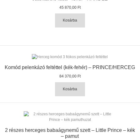
45 870,00 Ft
Kosárba
Komód pelenkázó feltéttel (kék-fehér) – PRINCE/HERCEG
84 370,00 Ft
Kosárba
2 részes herceges babaágynemű szett – Little Prince – kék
– pamut