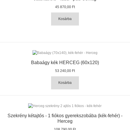
45 870,00 Ft
Kosárba
Babaágy kék HERCEG (60x120)
53 240,00 Ft
Kosárba
Szekrény kétajtós - 1 fiókos gyerekszobába (kék-fehér) -
Herceg
108 790,00 Ft