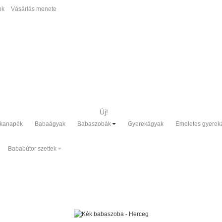
nk
Vásárlás menete
Új!
 kanapék
Babaágyak
Babaszobák
Gyerekágyak
Emeletes gyerek
Bababútor szettek