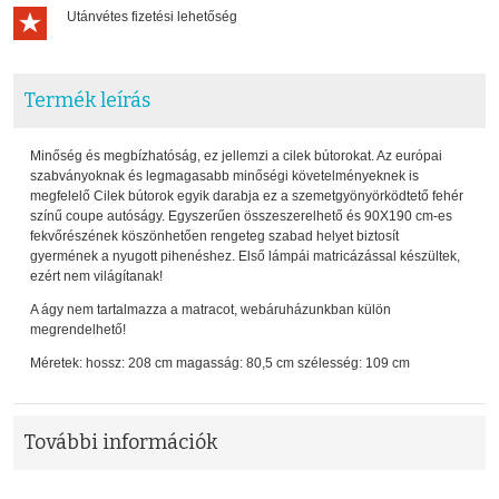
Utánvétes fizetési lehetőség
Termék leírás
Minőség és megbízhatóság, ez jellemzi a cilek bútorokat. Az európai
szabványoknak és legmagasabb minőségi követelményeknek is
megfelelő Cilek bútorok egyik darabja ez a szemetgyönyörködtető fehér
színű coupe autóságy. Egyszerűen összeszerelhető és 90X190 cm-es
fekvőrészének köszönhetően rengeteg szabad helyet biztosít
gyermének a nyugott pihenéshez. Első lámpái matricázással készültek,
ezért nem világítanak!
A ágy nem tartalmazza a matracot, webáruházunkban külön
megrendelhető!
Méretek: hossz: 208 cm magasság: 80,5 cm szélesség: 109 cm
További információk