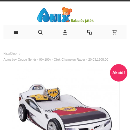
Kezdőlap
Autóságy Coupe (fehér - 90x190) - Cilek Champion Racer - 20.03.1308.00
Akció!