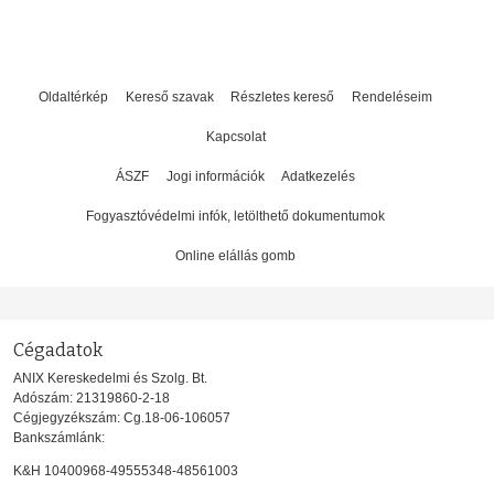
Oldaltérkép
Kereső szavak
Részletes kereső
Rendeléseim
Kapcsolat
ÁSZF
Jogi információk
Adatkezelés
Fogyasztóvédelmi infók, letölthető dokumentumok
Online elállás gomb
Cégadatok
ANIX Kereskedelmi és Szolg. Bt.
Adószám: 21319860-2-18
Cégjegyzékszám: Cg.18-06-106057
Bankszámlánk:
K&H 10400968-49555348-48561003