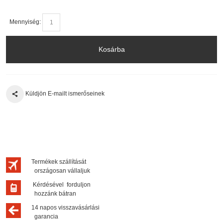
Mennyiség:
Kosárba
Küldjön E-mailt ismerőseinek
Termékek szállítását
országosan vállaljuk
Kérdésével forduljon
hozzánk bátran
14 napos visszavásárlási
garancia