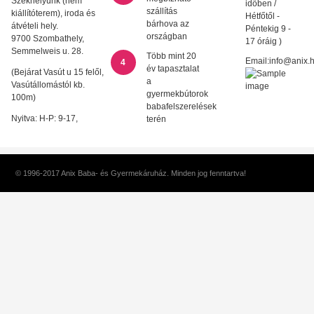
Székhelyünk (nem
időben /
szállítás
kiállítóterem), iroda és
Hétfőtől -
bárhova az
átvételi hely.
Péntekig 9 -
országban
9700 Szombathely,
17 óráig )
Semmelweis u. 28.
Több mint 20
Email:info@anix.
4
év tapasztalat
(Bejárat Vasút u 15 felől,
a
Vasútállomástól kb.
gyermekbútorok
100m)
babafelszerelések
Nyitva: H-P: 9-17,
terén
© 1996-2017 Anix Baba- és Gyermekáruház. Minden jog fenntartva!