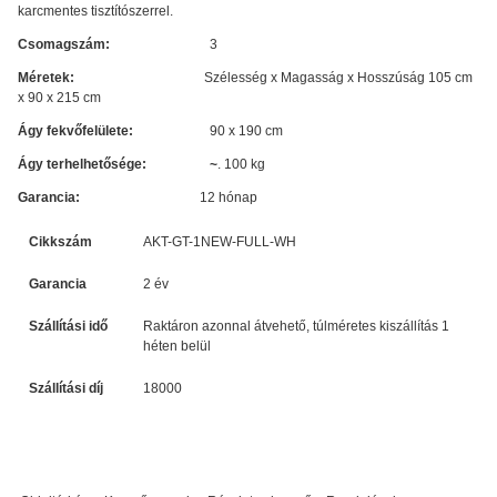
karcmentes tisztítószerrel.
Csomagszám:
3
Méretek:
Szélesség x Magasság x Hosszúság
105 cm
x 90 x 215 cm
Ágy fekvőfelülete:
90 x 190 cm
Ágy terhelhetősége: ~
. 100 kg
Garancia:
12 hónap
Cikkszám
AKT-GT-1NEW-FULL-WH
Garancia
2 év
Szállítási idő
Raktáron azonnal átvehető, túlméretes kiszállítás 1
héten belül
Szállítási díj
18000