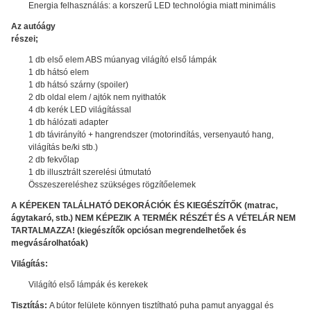
Energia felhasználás: a korszerű LED technológia miatt minimális
Az autóágy
részei;
1 db első elem ABS múanyag világító első lámpák
1 db hátsó elem
1 db hátsó szárny (spoiler)
2 db oldal elem / ajtók nem nyithatók
4 db kerék LED világítással
1 db hálózati adapter
1 db távirányító + hangrendszer (motorindítás, versenyautó hang,
világítás be/ki stb.)
2 db fekvőlap
1 db illusztrált szerelési útmutató
Összeszereléshez szükséges rögzítőelemek
A KÉPEKEN TALÁLHATÓ DEKORÁCIÓK ÉS KIEGÉSZÍTŐK (matrac,
ágytakaró, stb.) NEM KÉPEZIK A TERMÉK RÉSZÉT ÉS A VÉTELÁR NEM
TARTALMAZZA! (kiegészítők opciósan megrendelhetőek és
megvásárolhatóak)
Világítás:
Világító első lámpák és kerekek
Tisztítás:
A bútor felülete könnyen tisztítható puha pamut anyaggal és