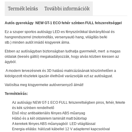
Termék leírás
További információk
Autós gyerekágy NEW GT-1 ECO fehér színben FULL felszereltséggel
Ez a szuper sportos autóságy LED-es fényszórókkal távirányítóval és
hangrendszerrel (motorindítás, versenyautó hang, világítás be/ki
stb.) minden autót imádó kisgyerek álma.
Ebben az autóságyban biztonságban tudhatja gyermekét, mert a magas
oldalak (leesés gátló) megakadályozzák, hogy alvás közben kiessen az
ágyból.
A modern tervezésnek és 3D hatású matricázásának köszönhetően a
kidolgozott részletek igazán élethűvé varázsolják ezt az autóságyat.
Valósítsa meg kisgyermeke autóversenyző álmát!
Termékleírás:
Az autóságy NEW GT-1 ECO FULL felszereltségben piros, fehér, fekete
és kék színben rendelhető
Első rész antibakteriális fényes ABS műanyag
Hátsó és a két oldalelem laminált matt bútorlap
A kerekek fényes ABS műanyagból LED világítással
Energia ellátás: hálózati kábellel 12 V adapterrel kapcsolóval