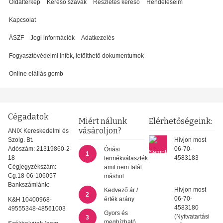
Oldaltérkép
Kereső szavak
Részletes kereső
Rendeléseim
Kapcsolat
ÁSZF
Jogi információk
Adatkezelés
Fogyasztóvédelmi infók, letölthető dokumentumok
Online elállás gomb
Cégadatok
Miért nálunk
Elérhetőségeink:
vásároljon?
ANIX Kereskedelmi és
Szolg. Bt.
Hívjon most
Adószám: 21319860-2-
06-70-
Óriási
1
18
4583183
termékválaszték
Cégjegyzékszám:
amit nem talál
Cg.18-06-106057
máshol
Bankszámlánk:
Hívjon most
Kedvező ár /
2
06-70-
érték arány
K&H 10400968-
4583180
49555348-48561003
Gyors és
(Nyitvatartási
3
megbízható