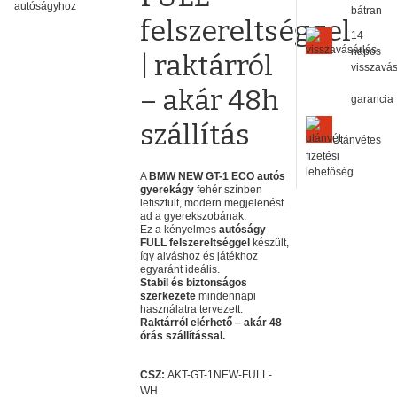
bátran
felszereltséggel
14
napos
| raktárról
visszavás
– akár 48h
garancia
szállítás
Utánvétes
fizetési
lehetőség
A
BMW NEW GT-1 ECO autós
gyerekágy
fehér színben
letisztult, modern megjelenést
ad a gyerekszobának.
Ez a kényelmes
autóságy
FULL felszereltséggel
készült,
így alváshoz és játékhoz
egyaránt ideális.
Stabil és biztonságos
szerkezete
mindennapi
használatra tervezett.
Raktárról elérhető – akár 48
órás szállítással.
CSZ:
AKT-GT-1NEW-FULL-
WH