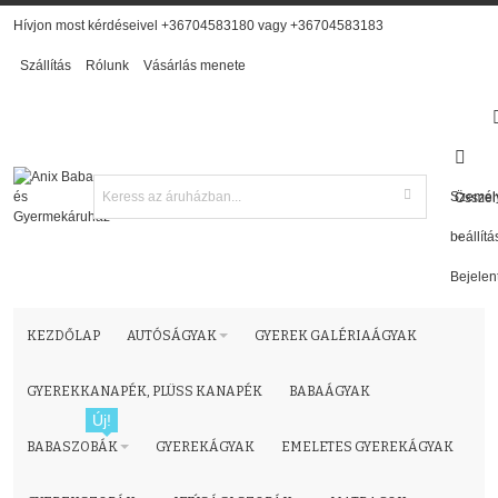
Hívjon most kérdéseivel +36704583180 vagy +36704583183
Szállítás
Rólunk
Vásárlás menete
Személ
Összeh
beállítá
Bejelen
KEZDŐLAP
AUTÓSÁGYAK
GYEREK GALÉRIAÁGYAK
GYEREKKANAPÉK, PLÜSS KANAPÉK
BABAÁGYAK
Új!
BABASZOBÁK
GYEREKÁGYAK
EMELETES GYEREKÁGYAK