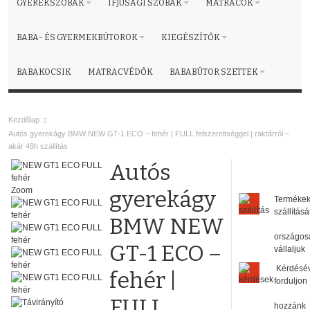
GYEREKSZOBÁK
IFJÚSÁGI SZOBÁK
MATRACOK
BABA- ÉS GYERMEKBÚTOROK
KIEGÉSZÍTŐK
BABAKOCSIK
MATRACVÉDŐK
BABABÚTOR SZETTEK
Kezdőlap
Autós gyerekágy BMW NEW GT-1 ECO – fehér | FULL felszereltséggel | raktárról –
akár 48h szállítás
Autós
Zoom
gyerekágy
Terméke
szállításá
BMW NEW
országos
GT-1 ECO –
vállaljuk
Kérdésé
fehér |
forduljon
FULL
hozzánk