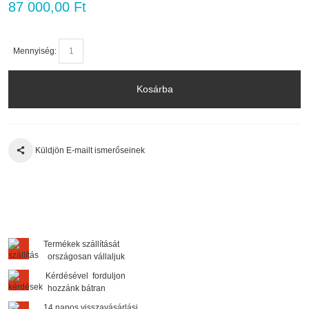
87 000,00 Ft
Mennyiség:
Kosárba
Küldjön E-mailt ismerőseinek
Termékek szállítását
országosan vállaljuk
Kérdésével forduljon
hozzánk bátran
14 napos visszavásárlási