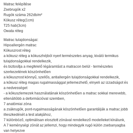
Matrac felépítése
Zsebrugók x2
Rugók száma 262db/m²
Kókusz réteg(1cm)
T25 hab(3cm)
Owata réteg
Matrac tulajdonságai:
Hipoallergén matrac
Kókuszrost réteg
a kókusz réteg a kókuszhéjból nyert természetes anyag, kiváló termikus
tulajdonságokkal rendelkezik,
és biztosítja a megfelelő légáramlást a matracon belül - természetes
szerkezetének köszönhetően
a kókuszrost könnyű, szellős, antiallergén tulajdonságokkal rendelkezik,
a kókusz réteg magas rugalmassággal jellemezhető, elnyeli az izzadságot és
a nedvességet
- a kókuszlemezek használatának köszönhetően a matrac sokkal merevebb,
ellenállóbb a deformációval szemben,
7 anatómiai zóna
a zsákrugók, pont-rugalmasságának köszönhetően garantálják a matrac jobb
illeszkedését a test alakjához,
7 különböző, optimálisan elosztott zónával rendelkező modelleket kínálunk,
A 7 keménységi zónát az jellemzi, hogy mindegyik rugó külön zsebanyagba
van helyezve