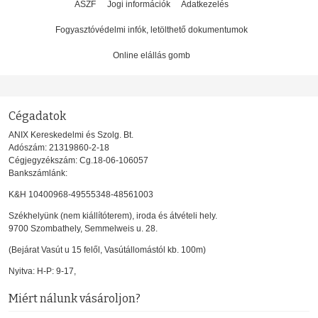
ÁSZF
Jogi információk
Adatkezelés
Fogyasztóvédelmi infók, letölthető dokumentumok
Online elállás gomb
Cégadatok
ANIX Kereskedelmi és Szolg. Bt.
Adószám: 21319860-2-18
Cégjegyzékszám: Cg.18-06-106057
Bankszámlánk:
K&H 10400968-49555348-48561003
Székhelyünk (nem kiállítóterem), iroda és átvételi hely.
9700 Szombathely, Semmelweis u. 28.
(Bejárat Vasút u 15 felől, Vasútállomástól kb. 100m)
Nyitva: H-P: 9-17,
Miért nálunk vásároljon?