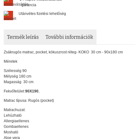
garancia
Utánvétes fizetési lehetőség
Termék leírás
További információk
Zsákrugós matrac, pocket, kókuszrost réteg- KOKO 30 cm - 90x180 cm
Méretek
Szélesség 90
Mélység 180 cm
Magasság 30 cm
Fekvőfelület
90X190
,
Matrac típusa: Rugós (pocket)
Matrachuzat:
Lehúzható
Allergiaellenes
Gombaellenes
Mosható
Aloe vera