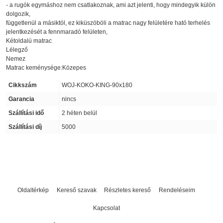
- a rugók egymáshoz nem csatlakoznak, ami azt jelenti, hogy mindegyik külön
dolgozik,
függetlenül a másiktól, ez kiküszöböli a matrac nagy felületére ható terhelés
jelentkezését a fennmaradó felületen,
Kétoldalú matrac
Lélegző
Nemez
Matrac keménysége:Közepes
Cikkszám
WOJ-KOKO-KING-90x180
Garancia
nincs
Szállítási idő
2 héten belül
Szállítási díj
5000
Oldaltérkép
Kereső szavak
Részletes kereső
Rendeléseim
Kapcsolat