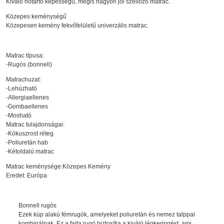
Kiváló hőtartó képességű, mégis nagyon jól szellőző matrac.
Közepes keménységű
Közepesen kemény fekvőfelületű univerzális matrac.
Matrac típusa:
-Rugós (bonnell)
Matrachuzat:
-Lehúzható
-Allergiaellenes
-Gombaellenes
-Mosható
Matrac tulajdonságai:
-Kókuszrost réteg
-Poliuretán hab
-Kétoldalú matrac
Matrac keménysége:Közepes Kemény
Eredet: Európa
Bonnell rugós
Ezek kúp alakú fémrugók, amelyeket poliuretán és nemez talppal
kombinálnak. Ez a fajta rugó biztosítja a kiváló légkeringést, ami