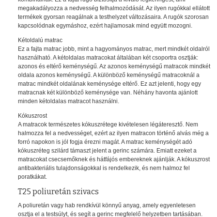
megakadályozza a nedvesség felhalmozódását. Az ilyen rugókkal ellátott
termékek gyorsan reagálnak a testhelyzet változásaira. A rugók szorosan
kapcsolódnak egymáshoz, ezért hajlamosak mind együtt mozogni.
Kétoldalú matrac
Ez a fajta matrac jobb, mint a hagyományos matrac, mert mindkét oldalról
használható. A kétoldalas matracokat általában két csoportra osztják:
azonos és eltérő keménységű. Az azonos keménységű matracok mindkét
oldala azonos keménységű. A különböző keménységű matracoknál a
matrac mindkét oldalának keménysége eltérő. Ez azt jelenti, hogy egy
matracnak két különböző keménysége van. Néhány havonta ajánlott
minden kétoldalas matracot használni.
Kókuszrost
A matracok természetes kókuszrétege kivételesen légáteresztő. Nem
halmozza fel a nedvességet, ezért az ilyen matracon történő alvás még a
forró napokon is jól fogja érezni magát. A matrac keménységét adó
kókuszréteg szilárd támaszt jelent a gerinc számára. Emiatt ezeket a
matracokat csecsemőknek és hátfájós embereknek ajánlják. A kókuszrost
antibakteriális tulajdonságokkal is rendelkezik, és nem halmoz fel
poratkákat.
T25 poliuretán szivacs
A poliuretán vagy hab rendkívül könnyű anyag, amely egyenletesen
osztja el a testsúlyt, és segít a gerinc megfelelő helyzetben tartásában.