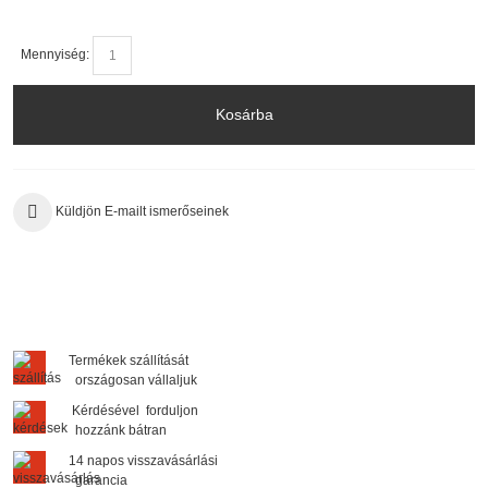
Mennyiség:
Kosárba
Küldjön E-mailt ismerőseinek
Termékek szállítását
országosan vállaljuk
Kérdésével forduljon
hozzánk bátran
14 napos visszavásárlási
garancia