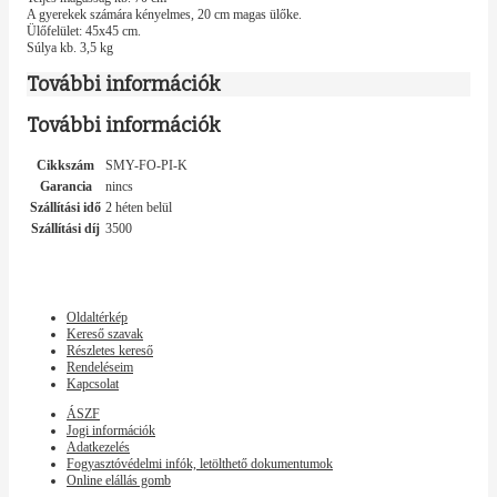
A gyerekek számára kényelmes, 20 cm magas ülőke.
Ülőfelület: 45x45 cm.
Súlya kb. 3,5 kg
További információk
További információk
Cikkszám
SMY-FO-PI-K
Garancia
nincs
Szállítási idő
2 héten belül
Szállítási díj
3500
Oldaltérkép
Kereső szavak
Részletes kereső
Rendeléseim
Kapcsolat
ÁSZF
Jogi információk
Adatkezelés
Fogyasztóvédelmi infók, letölthető dokumentumok
Online elállás gomb