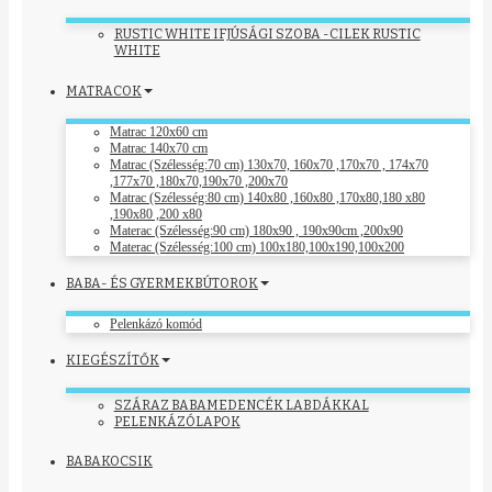
RUSTIC WHITE IFJÚSÁGI SZOBA -CILEK RUSTIC
WHITE
MATRACOK
Matrac 120x60 cm
Matrac 140x70 cm
Matrac (Szélesség:70 cm) 130x70, 160x70 ,170x70 , 174x70
,177x70 ,180x70,190x70 ,200x70
Matrac (Szélesség:80 cm) 140x80 ,160x80 ,170x80,180 x80
,190x80 ,200 x80
Materac (Szélesség:90 cm) 180x90 , 190x90cm ,200x90
Materac (Szélesség:100 cm) 100x180,100x190,100x200
BABA- ÉS GYERMEKBÚTOROK
Pelenkázó komód
KIEGÉSZÍTŐK
SZÁRAZ BABAMEDENCÉK LABDÁKKAL
PELENKÁZÓLAPOK
BABAKOCSIK