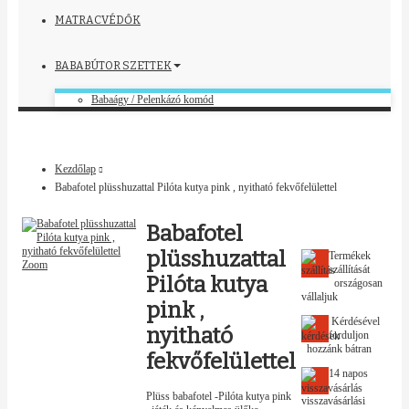
MATRACVÉDŐK
BABABÚTOR SZETTEK
Babaágy / Pelenkázó komód
Kezdőlap
Babafotel plüsshuzattal Pilóta kutya pink , nyitható fekvőfelülettel
Babafotel
plüsshuzattal
Termékek
Zoom
szállítását
Pilóta kutya
országosan
vállaljuk
pink ,
Kérdésével
nyitható
forduljon
hozzánk bátran
fekvőfelülettel
14 napos
Plüss babafotel -Pilóta kutya pink
visszavásárlási