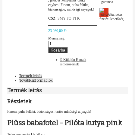
, játék és kényelmes ülőke
garancia
egyben! Finom, puha felület,
biztonságos, minőségi anyagok!
Utánvétes
CSZ:
SMY-FO-PI-K
fizetési lehetőség
23 980,00 Ft
Mennyiség:
Kosárba
Küldjön E-mailt
ismerőseinek
Termék leírás
További információk
Termék leírás
Részletek
Finom, puha felület, biztonságos, tartós minőségi anyagok!
Plüss babafotel - Pilóta kutya pink
Teljes magasság kb. 70 cm