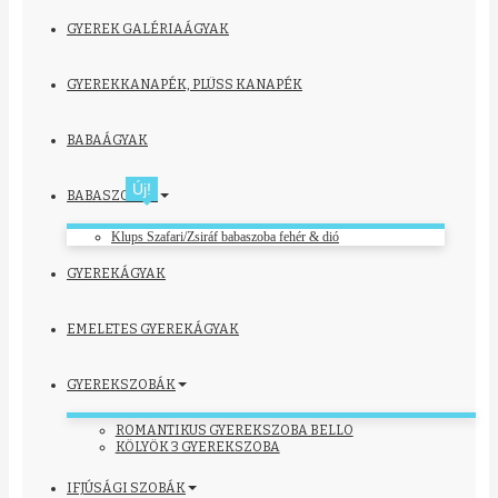
GYEREK GALÉRIAÁGYAK
GYEREKKANAPÉK, PLÜSS KANAPÉK
BABAÁGYAK
Új!
BABASZOBÁK
Klups Szafari/Zsiráf babaszoba fehér & dió
GYEREKÁGYAK
EMELETES GYEREKÁGYAK
GYEREKSZOBÁK
ROMANTIKUS GYEREKSZOBA BELLO
KÖLYÖK 3 GYEREKSZOBA
IFJÚSÁGI SZOBÁK