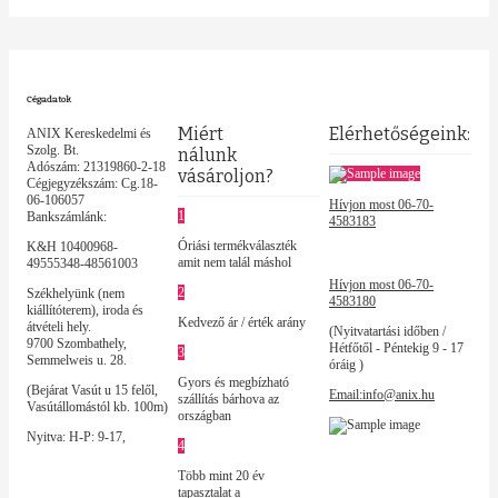
Cégadatok
Miért
Elérhetőségeink:
ANIX Kereskedelmi és
Szolg. Bt.
nálunk
Adószám: 21319860-2-18
vásároljon?
Cégjegyzékszám: Cg.18-
06-106057
Hívjon most 06-70-
1
Bankszámlánk:
4583183
Óriási termékválaszték
K&H 10400968-
amit nem talál máshol
49555348-48561003
Hívjon most 06-70-
2
Székhelyünk (nem
4583180
kiállítóterem), iroda és
Kedvező ár / érték arány
átvételi hely.
(Nyitvatartási időben /
9700 Szombathely,
Hétfőtől - Péntekig 9 - 17
3
Semmelweis u. 28.
óráig )
Gyors és megbízható
(Bejárat Vasút u 15 felől,
Email:info@anix.hu
szállítás bárhova az
Vasútállomástól kb. 100m)
országban
Nyitva: H-P: 9-17,
4
Több mint 20 év
tapasztalat a