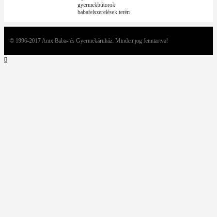
gyermekbútorok
babafelszerelések terén
© 1996-2017 Anix Baba- és Gyermekáruház. Minden jog fenntartva!