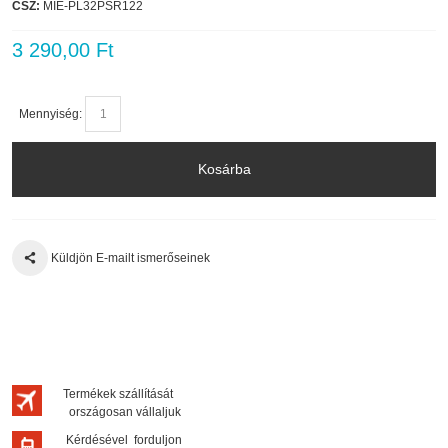
CSZ:
MIE-PL32PSR122
3 290,00 Ft
Mennyiség:
Kosárba
Küldjön E-mailt ismerőseinek
Termékek szállítását
országosan vállaljuk
Kérdésével forduljon