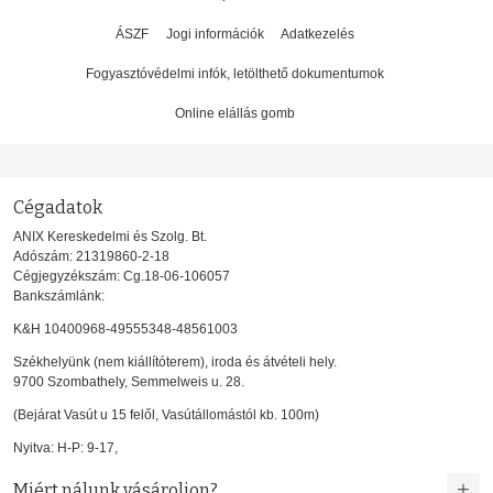
ÁSZF
Jogi információk
Adatkezelés
Fogyasztóvédelmi infók, letölthető dokumentumok
Online elállás gomb
Cégadatok
ANIX Kereskedelmi és Szolg. Bt.
Adószám: 21319860-2-18
Cégjegyzékszám: Cg.18-06-106057
Bankszámlánk:
K&H 10400968-49555348-48561003
Székhelyünk (nem kiállítóterem), iroda és átvételi hely.
9700 Szombathely, Semmelweis u. 28.
(Bejárat Vasút u 15 felől, Vasútállomástól kb. 100m)
Nyitva: H-P: 9-17,
Miért nálunk vásároljon?