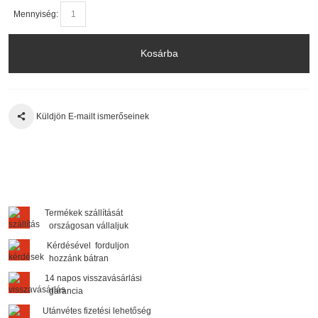
Mennyiség:
Kosárba
Küldjön E-mailt ismerőseinek
Termékek szállítását
országosan vállaljuk
Kérdésével forduljon
hozzánk bátran
14 napos visszavásárlási
garancia
Utánvétes fizetési lehetőség