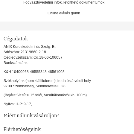
Fogyasztóvédelmi infók, letölthető dokumentumok
Online elállás gomb
Cégadatok
ANIX Kereskedelmi és Szolg. Bt.
Adószám: 21319860-2-18
Cégjegyzékszám: Cg.18-06-106057
Bankszámlánk:
K&H 10400968-49555348-48561003
Székhelyünk (nem kiállítóterem), iroda és átvételi hely.
9700 Szombathely, Semmelweis u. 28.
(Bejárat Vasút u 15 felől, Vasútállomástól kb. 100m)
Nyitva: H-P: 9-17,
Miért nálunk vásároljon?
Elérhetőségeink: