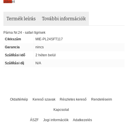
Termék leírás
További információk
Párna Nr.24 - safari tigrisek
Cikkszám
MIE-PL24SFT117
Garancia
nincs
Szállítási idő
2 héten belül
Szállítási díj
N/A
Oldaltérkép
Kereső szavak
Részletes kereső
Rendeléseim
Kapcsolat
ÁSZF
Jogi információk
Adatkezelés