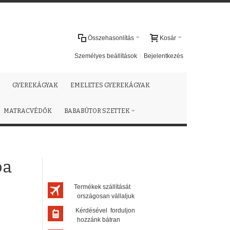
Összehasonlítás
Kosár
Személyes beállítások
Bejelentkezés
GYEREKÁGYAK
EMELETES GYEREKÁGYAK
MATRACVÉDŐK
BABABÚTOR SZETTEK
ba
Termékek szállítását
országosan vállaljuk
Kérdésével forduljon
hozzánk bátran