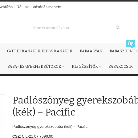
Szállítás
Rólunk
Vásárlás menete
Új!
GYEREKKANAPÉK, PLÜSS KANAPÉK
BABAÁGYAK
BABASZOBÁK
BABA- ÉS GYERMEKBÚTOROK
KIEGÉSZÍTŐK
BABAKOCSIK
Padlószőnyeg gyerekszobá
(kék) – Pacific
Padlószőnyeg gyerekszobába (kék) – Pacific
CSZ:
CIL-21.07.7690.00