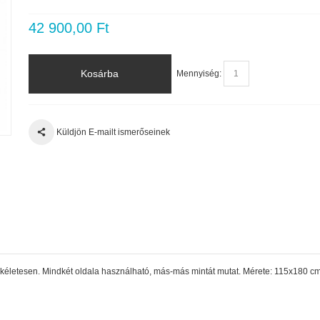
42 900,00 Ft
Kosárba
Mennyiség:
Küldjön E-mailt ismerőseinek
életesen. Mindkét oldala használható, más-más mintát mutat. Mérete: 115x180 c