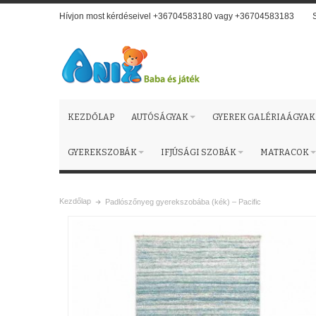
Hívjon most kérdéseivel +36704583180 vagy +36704583183
KEZDŐLAP
AUTÓSÁGYAK
GYEREK GALÉRIAÁGYAK
GYEREKSZOBÁK
IFJÚSÁGI SZOBÁK
MATRACOK
Kezdőlap
Padlószőnyeg gyerekszobába (kék) – Pacific