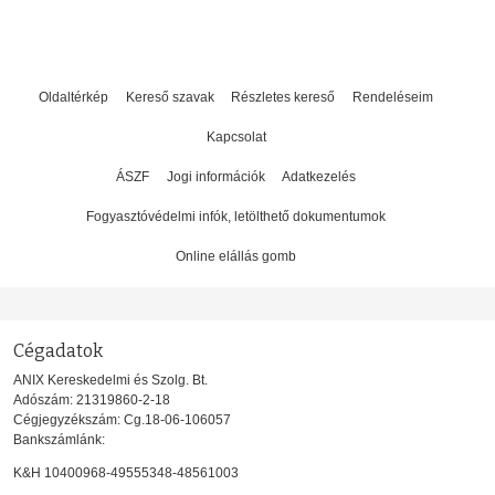
Oldaltérkép
Kereső szavak
Részletes kereső
Rendeléseim
Kapcsolat
ÁSZF
Jogi információk
Adatkezelés
Fogyasztóvédelmi infók, letölthető dokumentumok
Online elállás gomb
Cégadatok
ANIX Kereskedelmi és Szolg. Bt.
Adószám: 21319860-2-18
Cégjegyzékszám: Cg.18-06-106057
Bankszámlánk:
K&H 10400968-49555348-48561003