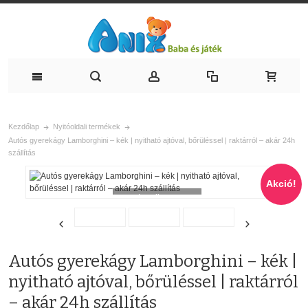
Kezdőlap
Nyitóoldali termékek
Autós gyerekágy Lamborghini – kék | nyitható ajtóval, bőrüléssel | raktárról – akár 24h
szállítás
Akció!
Loading...
Autós gyerekágy Lamborghini – kék |
nyitható ajtóval, bőrüléssel | raktárról
– akár 24h szállítás