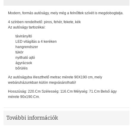
Modern, formás autóságy, mely még a felnőttek szívét is megdobogtatja.
4 színben rendelhető: piros, fehér, fekete, kék
Az autóságy tartozékai:
távirányító
LED világítás a 4 keréken
hangrendszer
tükör
nyitható ajtó
ágyrácsok
bőrülés
Az autóságyba illeszthető metrac mérete 90X190 cm, mely
webáruházunkban külön megvásárolható!
Hosszúság: 220.Cm Szélesség: 116.Cm Mélység: 71.Cm Belső ágy
mérete 90x190.Cm.
További információk