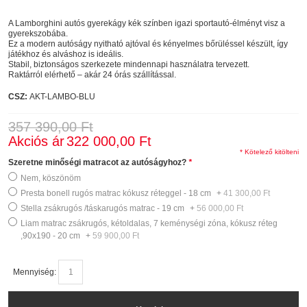
A Lamborghini autós gyerekágy kék színben igazi sportautó-élményt visz a
gyerekszobába.
Ez a modern autóságy nyitható ajtóval és kényelmes bőrüléssel készült, így
játékhoz és alváshoz is ideális.
Stabil, biztonságos szerkezete mindennapi használatra tervezett.
Raktárról elérhető – akár 24 órás szállítással.
CSZ:
AKT-LAMBO-BLU
357 390,00 Ft
Akciós ár
322 000,00 Ft
* Kötelező kitölteni
Szeretne minőségi matracot az autóságyhoz?
*
Nem, köszönöm
Presta bonell rugós matrac kókusz réteggel - 18 cm
+
41 300,00 Ft
Stella zsákrugós /táskarugós matrac - 19 cm
+
56 000,00 Ft
Liam matrac zsákrugós, kétoldalas, 7 keménységi zóna, kókusz réteg
,90x190 - 20 cm
+
59 900,00 Ft
Mennyiség: