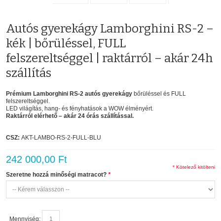
Autós gyerekágy Lamborghini RS-2 –
kék | bőrüléssel, FULL
felszereltséggel | raktárról – akár 24h
szállítás
Prémium Lamborghini RS-2 autós gyerekágy
bőrüléssel és FULL
felszereltséggel.
LED világítás, hang- és fényhatások a WOW élményért.
Raktárról elérhető – akár 24 órás szállítással.
CSZ:
AKT-LAMBO-RS-2-FULL-BLU
242 000,00 Ft
* Kötelező kitölteni
Szeretne hozzá minőségi matracot?
*
Mennyiség: