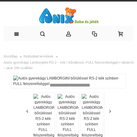
Kezdőlap
Nyitóoldali termékek
Autós gyerekágy Lamborghini RS-2 – kék | bőrüléssel, FULL felszereltséggel | raktárról
– akár 24h szállítás
Loading...