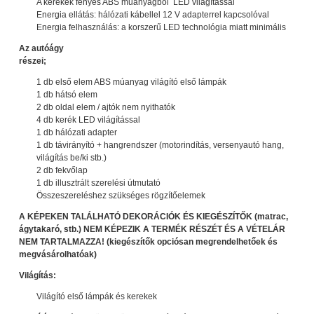
A kerekek fényes ABS műanyagból LED világítással
Energia ellátás: hálózati kábellel 12 V adapterrel kapcsolóval
Energia felhasználás: a korszerű LED technológia miatt minimális
Az autóágy
részei;
1 db első elem ABS múanyag világító első lámpák
1 db hátsó elem
2 db oldal elem / ajtók nem nyithatók
4 db kerék LED világítással
1 db hálózati adapter
1 db távirányító + hangrendszer (motorindítás, versenyautó hang,
világítás be/ki stb.)
2 db fekvőlap
1 db illusztrált szerelési útmutató
Összeszereléshez szükséges rögzítőelemek
A KÉPEKEN TALÁLHATÓ DEKORÁCIÓK ÉS KIEGÉSZÍTŐK (matrac,
ágytakaró, stb.) NEM KÉPEZIK A TERMÉK RÉSZÉT ÉS A VÉTELÁR
NEM TARTALMAZZA! (kiegészítők opciósan megrendelhetőek és
megvásárolhatóak)
Világítás:
Világító első lámpák és kerekek