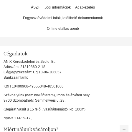
ÁSZF
Jogi információk
Adatkezelés
Fogyasztóvédelmi infók, letölthető dokumentumok
Online elállás gomb
Cégadatok
ANIX Kereskedelmi és Szolg. Bt.
Adószám: 21319860-2-18
Cégjegyzékszám: Cg.18-06-106057
Bankszámlánk:
K&H 10400968-49555348-48561003
Székhelyünk (nem kiállítóterem), iroda és átvételi hely.
9700 Szombathely, Semmelweis u. 28.
(Bejárat Vasút u 15 felől, Vasútállomástól kb. 100m)
Nyitva: H-P: 9-17,
Miért nálunk vásároljon?