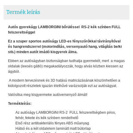
Termék leírás
Autós gyerekágy LAMBORGINI bőrüléssel RS-2 kék színben FULL
felszereltséggel
Ez a szuper sportos autóságy LED-es fényszórókkal távirányítóval
és hangrendszerrel (motorindítás, versenyautó hang, világítás be/ki
stb.) minden autót imádó kisgyerek álma.
Ebben az autóságyban biztonságban tudhatja gyermekét, mert a magas
oldalak (leesés gátló) megakadályozzák, hogy alvás közben kiessen az
ágyból.
A modern tervezésnek és 3D hatású matricázásának köszönhetően a
kidolgozott részletek igazán élethűvé varázsolják ezt az autóságyat.
Valósítsa meg kisgyermeke autóversenyző álmát!
Termékleírás:
Az autóságy LAMBORGINI RS-2 FULL felszereltségben piros,
fehér, fekete és kék színben rendelhető
Első rész antibakteriális fényes ABS műanyag
Hátsó és a két oldalelem laminált matt bútorlap