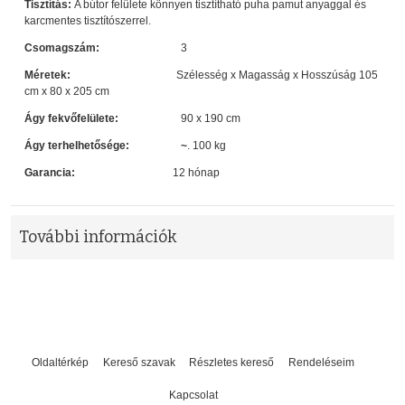
Tisztítás:
A bútor felülete könnyen tisztítható puha pamut anyaggal és
karcmentes tisztítószerrel.
Csomagszám:
3
Méretek:
Szélesség x Magasság x Hosszúság
105
cm x 80 x 205 cm
Ágy fekvőfelülete:
90 x 190 cm
Ágy terhelhetősége: ~
. 100 kg
Garancia:
12 hónap
További információk
Oldaltérkép
Kereső szavak
Részletes kereső
Rendeléseim
Kapcsolat