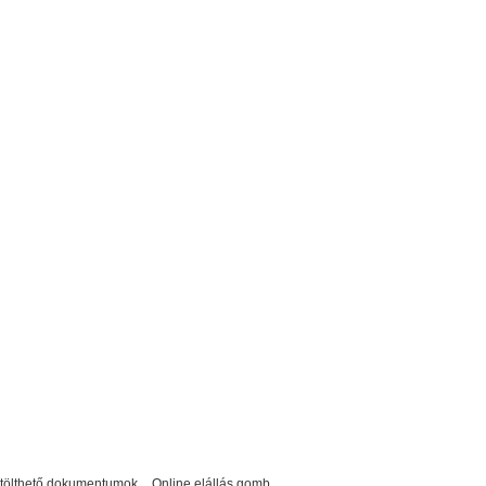
etölthető dokumentumok
Online elállás gomb