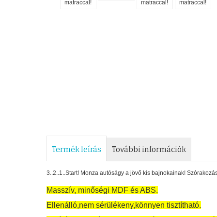
Termék leírás
További információk
3..2..1..Start! Monza autóságy a jövő kis bajnokainak! Szórakoz
Masszív, minőségi MDF és ABS.
Ellenálló,nem sérülékeny,könnyen tisztítható.