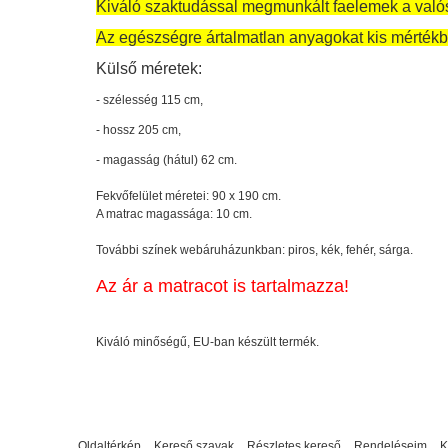
Kiváló szaktudással megmunkált faelemek a való
Az egészségre ártalmatlan anyagokat kis mértékb
Külső méretek:
- szélesség 115 cm,
- hossz 205 cm,
- magasság (hátul) 62 cm.
Fekvőfelület méretei: 90 x 190 cm.
A matrac magassága: 10 cm.
További színek webáruházunkban: piros, kék, fehér, sárga.
Az ár a matracot is tartalmazza!
Kiváló minőségű, EU-ban készült termék.
Oldaltérkép
Kereső szavak
Részletes kereső
Rendeléseim
K