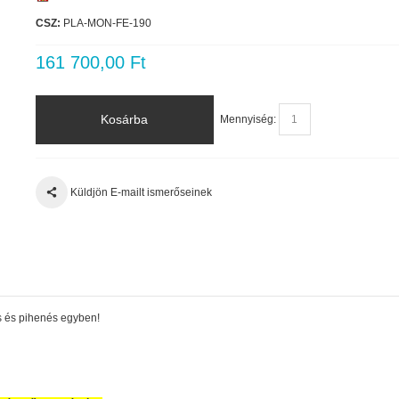
CSZ:
PLA-MON-FE-190
161 700,00 Ft
Kosárba
Mennyiség:
Küldjön E-mailt ismerőseinek
ás és pihenés egyben!