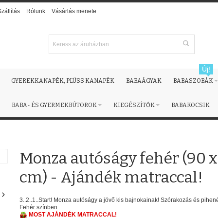
Szállítás
Rólunk
Vásárlás menete
Új!
GYEREKKANAPÉK, PLÜSS KANAPÉK
BABAÁGYAK
BABASZOBÁK
BABA- ÉS GYERMEKBÚTOROK
KIEGÉSZÍTŐK
BABAKOCSIK
Monza autóságy fehér (90 x
cm) - Ajándék matraccal!
3..2..1..Start! Monza autóságy a jövő kis bajnokainak! Szórakozás és pihe
Fehér színben
MOST AJÁNDÉK MATRACCAL!