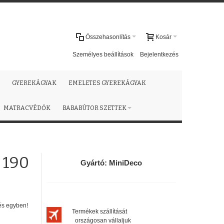
Összehasonlítás
Kosár
Személyes beállítások
Bejelentkezés
GYEREKÁGYAK
EMELETES GYEREKÁGYAK
MATRACVÉDŐK
BABABÚTOR SZETTEK
 190
Gyártó:
MiniDeco
nés egyben!
Termékek szállítását
országosan vállaljuk