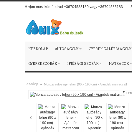
Hívjon most kérdéseivel +36704583180 vagy +36704583183
KEZDŐLAP
AUTÓSÁGYAK
GYEREK GALÉRIAÁGYAK
GYEREKSZOBÁK
IFJÚSÁGI SZOBÁK
MATRACOK
Kezdőlap
Monza autóságy fehér (90 x 190 cm) - Ajándék matraccal!
Zoom
Loading...