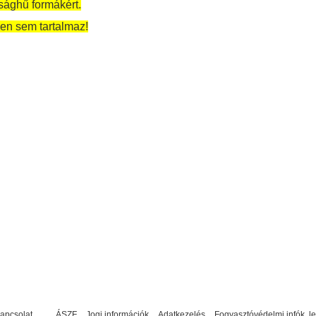
sághű formákért.
en sem tartalmaz!
apcsolat
ÁSZF
Jogi információk
Adatkezelés
Fogyasztóvédelmi infók, l