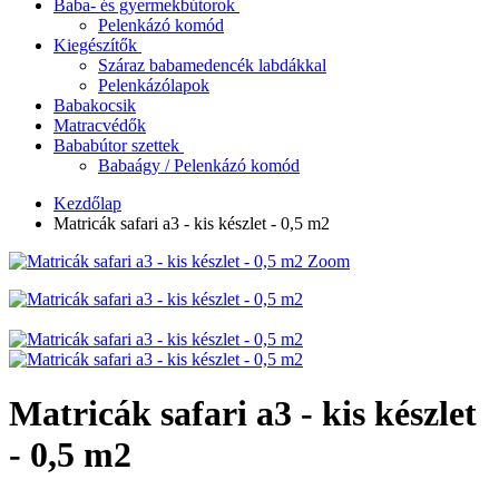
Baba- és gyermekbútorok
Pelenkázó komód
Kiegészítők
Száraz babamedencék labdákkal
Pelenkázólapok
Babakocsik
Matracvédők
Bababútor szettek
Babaágy / Pelenkázó komód
Kezdőlap
Matricák safari a3 - kis készlet - 0,5 m2
Zoom
Matricák safari a3 - kis készlet
- 0,5 m2