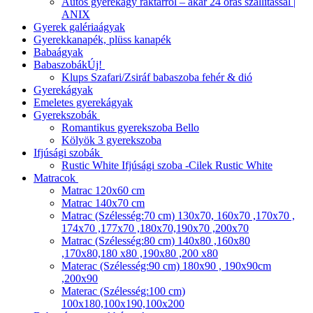
Autós gyerekágy raktárról – akár 24 órás szállítással |
ANIX
Gyerek galériaágyak
Gyerekkanapék, plüss kanapék
Babaágyak
Babaszobák
Új!
Klups Szafari/Zsiráf babaszoba fehér & dió
Gyerekágyak
Emeletes gyerekágyak
Gyerekszobák
Romantikus gyerekszoba Bello
Kölyök 3 gyerekszoba
Ifjúsági szobák
Rustic White Ifjúsági szoba -Cilek Rustic White
Matracok
Matrac 120x60 cm
Matrac 140x70 cm
Matrac (Szélesség:70 cm) 130x70, 160x70 ,170x70 ,
174x70 ,177x70 ,180x70,190x70 ,200x70
Matrac (Szélesség:80 cm) 140x80 ,160x80
,170x80,180 x80 ,190x80 ,200 x80
Materac (Szélesség:90 cm) 180x90 , 190x90cm
,200x90
Materac (Szélesség:100 cm)
100x180,100x190,100x200