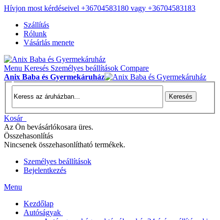
Hívjon most kérdéseivel +36704583180 vagy +36704583183
Szállítás
Rólunk
Vásárlás menete
Menu
Keresés
Személyes beállítások
Compare
Anix Baba és Gyermekáruház
Keresés
Kosár
Az Ön bevásárlókosara üres.
Összehasonlítás
Nincsenek összehasonlítható termékek.
Személyes beállítások
Bejelentkezés
Menu
Kezdőlap
Autóságyak