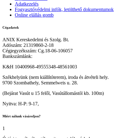
Adatkezelés
Fogyasztóvédelmi infók, letölthető dokumentumok
Online elállás gomb
Cégadatok
ANIX Kereskedelmi és Szolg. Bt.
Adószám: 21319860-2-18
Cégjegyzékszám: Cg.18-06-106057
Bankszámlánk:
K&H 10400968-49555348-48561003
Székhelyünk (nem kiállítóterem), iroda és átvételi hely.
9700 Szombathely, Semmelweis u. 28.
(Bejárat Vasút u 15 felől, Vasútállomástól kb. 100m)
Nyitva: H-P: 9-17,
Miért nálunk vásároljon?
1