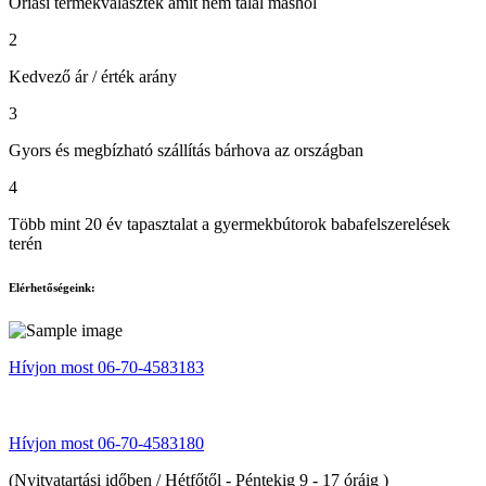
Óriási termékválaszték amit nem talál máshol
2
Kedvező ár / érték arány
3
Gyors és megbízható szállítás bárhova az országban
4
Több mint 20 év tapasztalat a gyermekbútorok babafelszerelések
terén
Elérhetőségeink:
Hívjon most 06-70-4583183
Hívjon most 06-70-4583180
(Nyitvatartási időben / Hétfőtől - Péntekig 9 - 17 óráig )