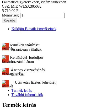
Falimatrica gyerekeknek, vidám színekben
CSZ:
MIE-WLSA305032
5 710,00 Ft
Mennyiség:
Kosárba
Küldjön E-mailt ismerőseinek
Termékek szállítását
országosan vállaljuk
Kérdésével forduljon
hozzánk bátran
14 napos visszavásárlási
garancia
Utánvétes fizetési lehetőség
Termék leírás
További információk
Termék leírás