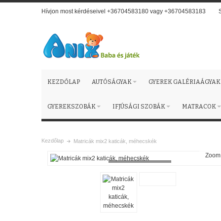
Hívjon most kérdéseivel +36704583180 vagy +36704583183
KEZDŐLAP
AUTÓSÁGYAK
GYEREK GALÉRIAÁGYAK
GYEREKSZOBÁK
IFJÚSÁGI SZOBÁK
MATRACOK
Kezdőlap
Matricák mix2 katicák, méhecskék
Zoom
Loading...