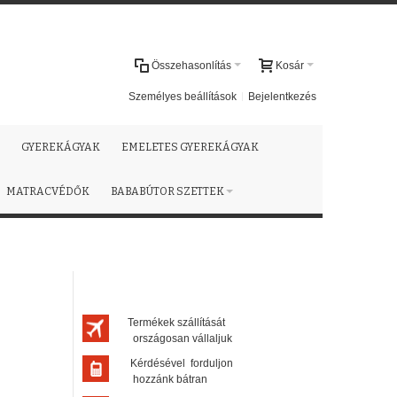
Összehasonlítás
Kosár
Személyes beállítások
Bejelentkezés
GYEREKÁGYAK
EMELETES GYEREKÁGYAK
MATRACVÉDŐK
BABABÚTOR SZETTEK
Termékek szállítását
országosan vállaljuk
Kérdésével forduljon
hozzánk bátran