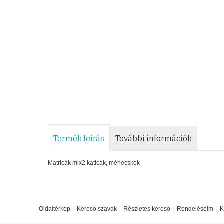
Termék leírás
További információk
Matricák mix2 katicák, méhecskék
Oldaltérkép
Kereső szavak
Részletes kereső
Rendeléseim
K