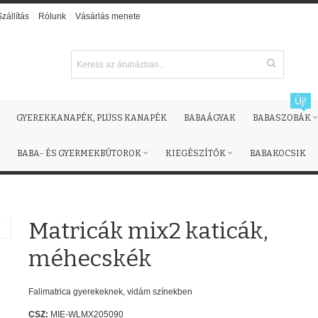
Szállítás
Rólunk
Vásárlás menete
Új!
GYEREKKANAPÉK, PLÜSS KANAPÉK
BABAÁGYAK
BABASZOBÁK
BABA- ÉS GYERMEKBÚTOROK
KIEGÉSZÍTŐK
BABAKOCSIK
Matricák mix2 katicák,
méhecskék
Falimatrica gyerekeknek, vidám színekben
CSZ:
MIE-WLMX205090