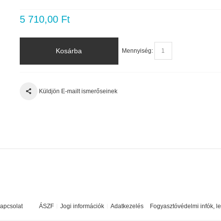
5 710,00 Ft
Kosárba
Mennyiség:
Küldjön E-mailt ismerőseinek
apcsolat
ÁSZF
Jogi információk
Adatkezelés
Fogyasztóvédelmi infók, l