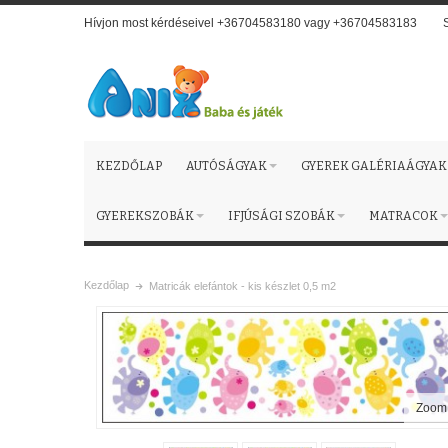
Hívjon most kérdéseivel +36704583180 vagy +36704583183
KEZDŐLAP
AUTÓSÁGYAK
GYEREK GALÉRIAÁGYAK
GYEREKSZOBÁK
IFJÚSÁGI SZOBÁK
MATRACOK
Kezdőlap
Matricák elefántok - kis készlet 0,5 m2
Zoom