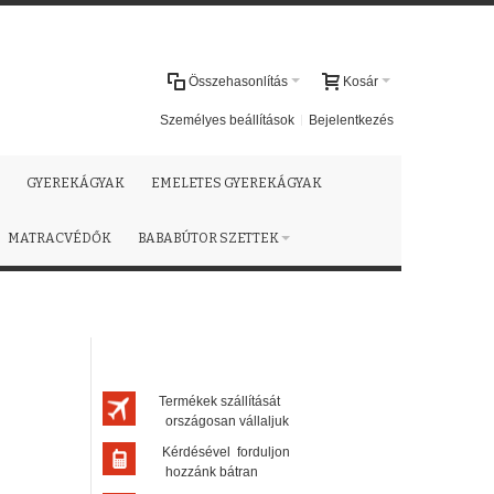
Összehasonlítás
Kosár
Személyes beállítások
Bejelentkezés
GYEREKÁGYAK
EMELETES GYEREKÁGYAK
MATRACVÉDŐK
BABABÚTOR SZETTEK
Termékek szállítását
országosan vállaljuk
Kérdésével forduljon
hozzánk bátran