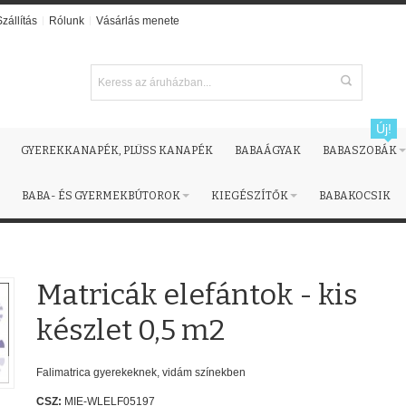
Szállítás
Rólunk
Vásárlás menete
Új!
GYEREKKANAPÉK, PLÜSS KANAPÉK
BABAÁGYAK
BABASZOBÁK
BABA- ÉS GYERMEKBÚTOROK
KIEGÉSZÍTŐK
BABAKOCSIK
Matricák elefántok - kis
készlet 0,5 m2
Falimatrica gyerekeknek, vidám színekben
CSZ:
MIE-WLELF05197