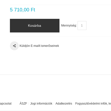
5 710,00 Ft
Kosárba
Mennyiség:
Küldjön E-mailt ismerőseinek
apcsolat
ÁSZF
Jogi információk
Adatkezelés
Fogyasztóvédelmi infók, l