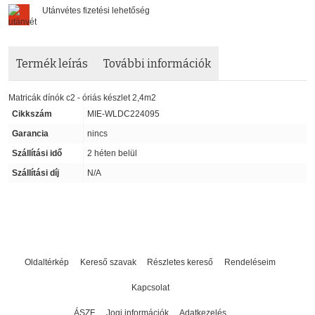
Utánvétes fizetési lehetőség
Termék leírás
További információk
Matricák dínók c2 - óriás készlet 2,4m2
Cikkszám
MIE-WLDC224095
Garancia
nincs
Szállítási idő
2 héten belül
Szállítási díj
N/A
Oldaltérkép
Kereső szavak
Részletes kereső
Rendeléseim
Kapcsolat
ÁSZF
Jogi információk
Adatkezelés