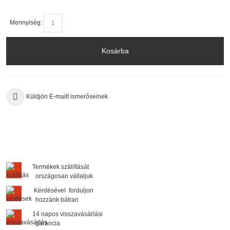
Mennyiség:
Kosárba
Küldjön E-mailt ismerőseinek
Termékek szállítását
országosan vállaljuk
Kérdésével forduljon
hozzánk bátran
14 napos visszavásárlási
garancia