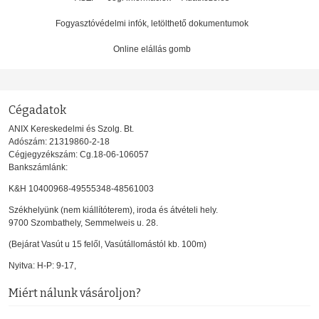
Fogyasztóvédelmi infók, letölthető dokumentumok
Online elállás gomb
Cégadatok
ANIX Kereskedelmi és Szolg. Bt.
Adószám: 21319860-2-18
Cégjegyzékszám: Cg.18-06-106057
Bankszámlánk:
K&H 10400968-49555348-48561003
Székhelyünk (nem kiállítóterem), iroda és átvételi hely.
9700 Szombathely, Semmelweis u. 28.
(Bejárat Vasút u 15 felől, Vasútállomástól kb. 100m)
Nyitva: H-P: 9-17,
Miért nálunk vásároljon?