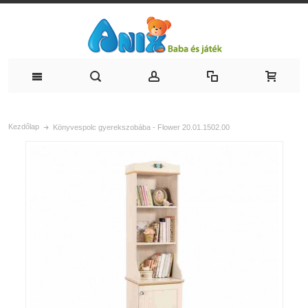
Kezdőlap
Könyvespolc gyerekszobába - Flower 20.01.1502.00