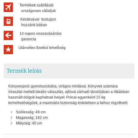
Termékek szállítását
országosan vállaljuk
Kérdésével forduljon
hozzánk bátran
14 napos visszavásárlási
garancia
Utánvétes fizetési lehetőség
Termék leírás
Könyvespolc gyerekszobába, virágos mintával. Könyvek számára
íróasztal mellett ideális választás, ajtóval zárható tárolójában a ritkábban
használt dolgok kaphatnak helyet. Polcai egyenként 15 kg
terhelhetőségűek, a maximális biztonság érdekében a falhoz rögzíthető.
Szélesség: 49 cm
Magasság: 182 cm
Mélység: 40 cm