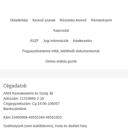
Oldaltérkép
Kereső szavak
Részletes kereső
Rendeléseim
Kapcsolat
ÁSZF
Jogi információk
Adatkezelés
Fogyasztóvédelmi infók, letölthető dokumentumok
Online elállás gomb
Cégadatok
ANIX Kereskedelmi és Szolg. Bt.
Adószám: 21319860-2-18
Cégjegyzékszám: Cg.18-06-106057
Bankszámlánk:
K&H 10400968-49555348-48561003
Székhelyünk (nem kiállítóterem), iroda és átvételi hely.