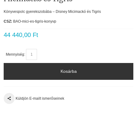
Könyvespolc gyerekszobába – Disney Micimackó és Tigris
CSZ:
BAO-mici-es-tigris-konyvp
44 440,00 Ft
Mennyiség:
Kosárba
Küldjön E-mailt ismerőseinek