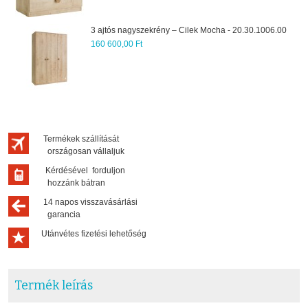
Gyerekágy gyereksz
krény – Cilek Mocha - 20.30.1006.00
20.30.1305.00
135 300,00 Ft
Termékek szállítását
országosan vállaljuk
Kérdésével forduljon
hozzánk bátran
14 napos visszavásárlási
garancia
Utánvétes fizetési lehetőség
Termék leírás