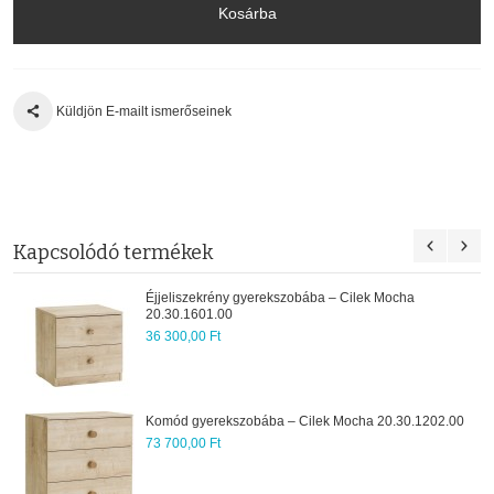
Kosárba
Küldjön E-mailt ismerőseinek
Kapcsolódó termékek
 gyerekszobába – Cilek Mocha
2 ajtós szekrény – 
123 200,00 Ft
Leesésgátló gyerek
zobába – Cilek Mocha 20.30.1202.00
20.30.1703.00
12 640,00 Ft