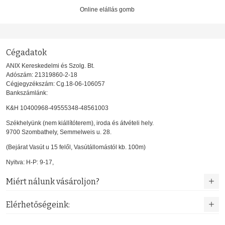
Online elállás gomb
Cégadatok
ANIX Kereskedelmi és Szolg. Bt.
Adószám: 21319860-2-18
Cégjegyzékszám: Cg.18-06-106057
Bankszámlánk:
K&H 10400968-49555348-48561003
Székhelyünk (nem kiállítóterem), iroda és átvételi hely.
9700 Szombathely, Semmelweis u. 28.
(Bejárat Vasút u 15 felől, Vasútállomástól kb. 100m)
Nyitva: H-P: 9-17,
Miért nálunk vásároljon?
Elérhetőségeink: