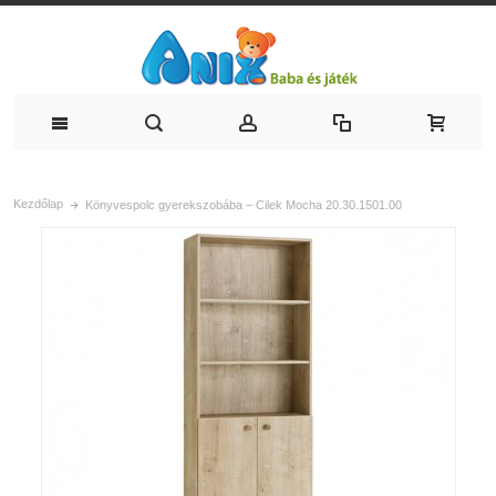
Kezdőlap
Könyvespolc gyerekszobába – Cilek Mocha 20.30.1501.00