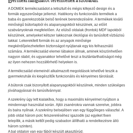
gyermeki hangulatot teremtenek a szobában.
A DOMEK termékcsaládot a letisztult és mégis kifejező design és a
formák egyszerűsége jellemzi. Hatékony és funkcionális termékek a
baba és gyerekszobák belső terének berendezésére. A termékek kiváló
minőségű bútorlapból és alapanyagokból készülnek, az előírt
szabványoknak megfelelően. Az elülső oldalak (frontok) MDF lapokból
készülnek, amelyeket kétszer lakkoznak ökológiai és tanúsított vízbázisú
lakkal. Lekerekített formák és az anyagok minősége
megkérdőjelezhetetlen biztonságot nyújtanak egy kis felhasználó
számára. A termékcsalád elemei lábakon állnak, aminek köszönhetően
nagyon stabil, és ugyanakkor lehetővé teszi a tisztántarthatóságot még
az ilyen nehezen hozzáférhető helyeken is.
A termékcsalád elemeinél alkalmazott megoldások lehetővé teszik a
gyermekruhák és kiegészítők funkcionális és kényelmes tárolását.
A bútorok csak bizonyított alapanyagokból készülnek, minden szükséges
jóváhagyással és tanúsítvánnyal.
A szekrény úgy lett kialakítva, hogy a maximális kényelmet nyújtson a
mindennapi használat során. Ajtói zsanérokra vannak szerelve, jobbra
és balra nyílnak. A szekrény belsejében van egy függőleges válaszfal. A
jobb oldal három polc felszereléséhez igazodik (az egyiket fixen
telepítik, a másik kettőt pedig szabadon állítható a rendelkezésre álló
három szinten).
A bal oldalon van egy fából készült akasztórúd.