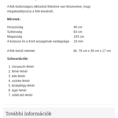
A fiók biztonságos ütközésű fióksínre van felszerelve, hogy
megakadályozza a fiók kiesését..
Méretek:
Hosszúság
46 cm
Szélesség
83 cm
Magasság
183 cm
A korpusz és a front anyagának vastagsága
18 mm
A fiók belső méretei
kb. 78 cm x 38 cm x 17 cm
Színvariációk:
rózsaszín-fehér
fehér-fehér
kék-fehér
szürke-fehér
királytölgy-fehér
éger fehér
sötét-dió-fehér
További információk