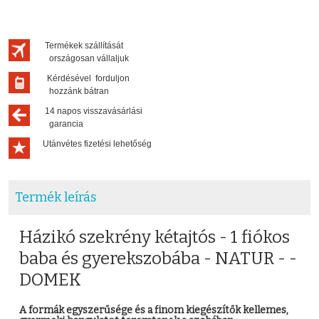
Termékek szállítását
országosan vállaljuk
Kérdésével forduljon
hozzánk bátran
14 napos visszavásárlási
garancia
Utánvétes fizetési lehetőség
Termék leírás
Házikó szekrény kétajtós - 1 fiókos
baba és gyerekszobába - NATUR - -
DOMEK
A formák egyszerűsége és a finom kiegészítők kellemes,