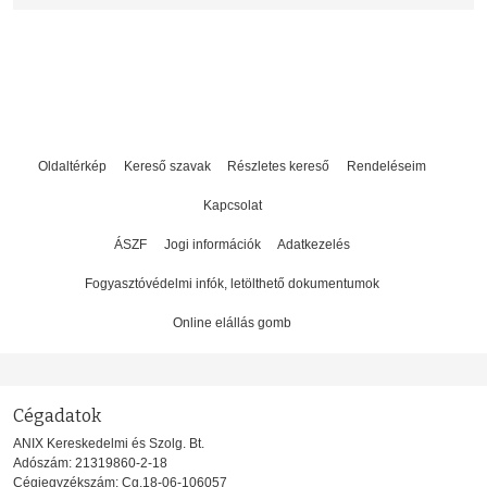
Oldaltérkép
Kereső szavak
Részletes kereső
Rendeléseim
Kapcsolat
ÁSZF
Jogi információk
Adatkezelés
Fogyasztóvédelmi infók, letölthető dokumentumok
Online elállás gomb
Cégadatok
ANIX Kereskedelmi és Szolg. Bt.
Adószám: 21319860-2-18
Cégjegyzékszám: Cg.18-06-106057