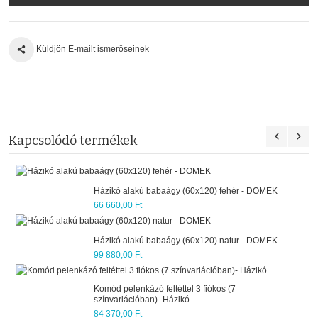
Küldjön E-mailt ismerőseinek
Kapcsolódó termékek
60x120) fehér - DOMEK
Házikó komód - 3 fiókos bab
pelenkázó feltéttel -NATUR 
113 080,00 Ft
60x120) natur - DOMEK
 3 fiókos (7