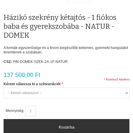
Házikó szekrény kétajtós - 1 fiókos
baba és gyerekszobába - NATUR -
DOMEK
A formák egyszerűsége és a finom kiegészítők kellemes, gyermeki hangulatot
teremtenek a szobában.
CSZ:
PIN-DOMEK-SZEK-2A-1F-NATUR
137 500,00 Ft
* Kötelező kitölteni
Kérem válassza ki a színvariációt
*
Mennyiség:
Kosárba