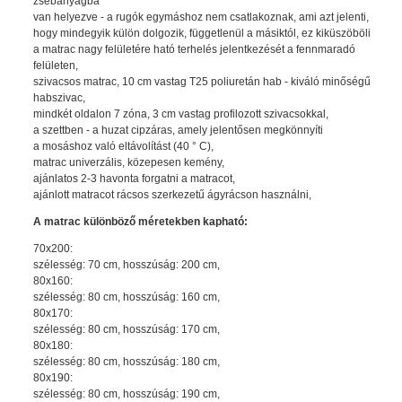
zsebanyagba
van helyezve - a rugók egymáshoz nem csatlakoznak, ami azt jelenti,
hogy mindegyik külön dolgozik, függetlenül a másiktól, ez kiküszöböli
a matrac nagy felületére ható terhelés jelentkezését a fennmaradó
felületen,
szivacsos matrac, 10 cm vastag T25 poliuretán hab - kiváló minőségű
habszivac,
mindkét oldalon 7 zóna, 3 cm vastag profilozott szivacsokkal,
a szettben - a huzat cipzáras, amely jelentősen megkönnyíti
a mosáshoz való eltávolítást (40 ° C),
matrac univerzális, közepesen kemény,
ajánlatos 2-3 havonta forgatni a matracot,
ajánlott matracot rácsos szerkezetű ágyrácson használni,
A matrac különböző méretekben kapható:
70x200:
szélesség: 70 cm, hosszúság: 200 cm,
80x160:
szélesség: 80 cm, hosszúság: 160 cm,
80x170:
szélesség: 80 cm, hosszúság: 170 cm,
80x180:
szélesség: 80 cm, hosszúság: 180 cm,
80x190:
szélesség: 80 cm, hosszúság: 190 cm,