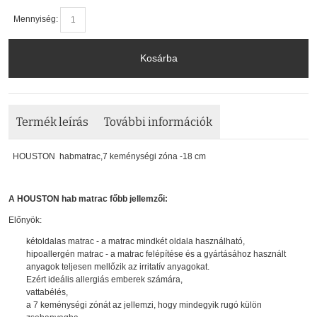
Mennyiség:
Kosárba
Termék leírás
További információk
HOUSTON habmatrac,7 keménységi zóna -18 cm
A HOUSTON hab matrac főbb jellemzői:
Előnyök:
kétoldalas matrac - a matrac mindkét oldala használható,
hipoallergén matrac - a matrac felépítése és a gyártásához használt
anyagok teljesen mellőzik az irritatív anyagokat.
Ezért ideális allergiás emberek számára,
vattabélés,
a 7 keménységi zónát az jellemzi, hogy mindegyik rugó külön