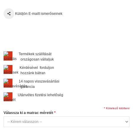
Küldjön E-mailt ismerőseinek
Termékek szállítását
országosan vállaljuk
Kérdésével forduljon
hozzánk bátran
14 napos visszavásárlási
garancia
Utánvétes fizetési lehetőség
* Kötelező kitölteni
Válassza ki a matrac méretét
*