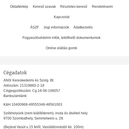
Oldaltérkép
Kereső szavak
Részletes kereső
Rendeléseim
Kapcsolat
ÁSZF
Jogi információk
Adatkezelés
Fogyasztóvédelmi infók, letölthető dokumentumok
Online elállás gomb
Cégadatok
ANIX Kereskedelmi és Szolg. Bt.
Adószám: 21319860-2-18
Cégjegyzékszám: Cg.18-06-106057
Bankszámlánk:
K&H 10400968-49555348-48561003
Székhelyünk (nem kiállítóterem), iroda és átvételi hely.
9700 Szombathely, Semmelweis u. 28.
(Bejárat Vasút u 15 felől, Vasútállomástól kb. 100m)