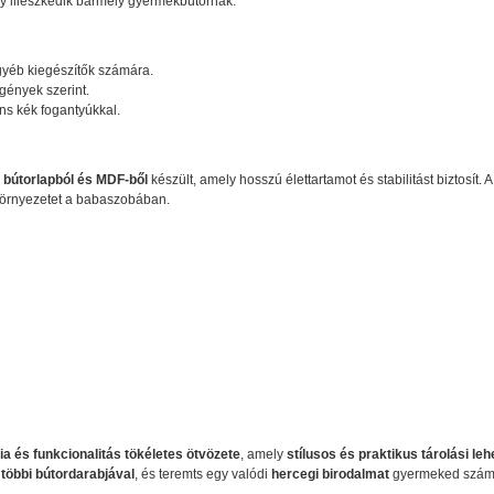
 illeszkedik bármely gyermekbútornak.
gyéb kiegészítők számára.
gények szerint.
ns kék fogantyúkkal.
 bútorlapból és MDF-ből
készült, amely hosszú élettartamot és stabilitást biztosít. A
környezetet a babaszobában.
ia és funkcionalitás tökéletes ötvözete
, amely
stílusos és praktikus tárolási le
öbbi bútordarabjával
, és teremts egy valódi
hercegi birodalmat
gyermeked szám