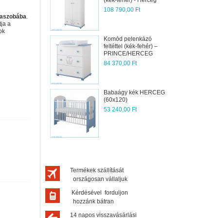
108 790,00 Ft
baszobába
.
tja a
ok
Komód pelenkázó
feltéttel (kék-fehér) –
PRINCE/HERCEG
84 370,00 Ft
Babaágy kék HERCEG
(60x120)
53 240,00 Ft
Termékek szállítását
országosan vállaljuk
Kérdésével forduljon
hozzánk bátran
14 napos visszavásárlási