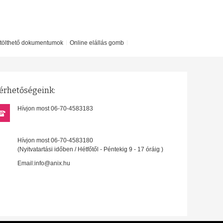
etölthető dokumentumok
Online elállás gomb
érhetőségeink:
Hívjon most 06-70-4583183
Hívjon most 06-70-4583180
(Nyitvatartási időben / Hétfőtől - Péntekig 9 - 17 óráig )
Email:info@anix.hu