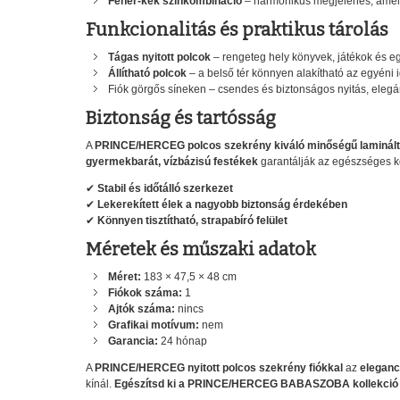
Fehér-kék színkombináció
– harmonikus megjelenés, amely
Funkcionalitás és praktikus tárolás
Tágas nyitott polcok
– rengeteg hely könyvek, játékok és e
Állítható polcok
– a belső tér könnyen alakítható az egyéni i
Fiók görgős síneken – csendes és biztonságos nyitás, elegá
Biztonság és tartósság
A
PRINCE/HERCEG polcos szekrény
kiváló minőségű laminált
gyermekbarát, vízbázisú festékek
garantálják az egészséges 
✔
Stabil és időtálló szerkezet
✔
Lekerekített élek a nagyobb biztonság érdekében
✔
Könnyen tisztítható, strapabíró felület
Méretek és műszaki adatok
Méret:
183 × 47,5 × 48 cm
Fiókok száma:
1
Ajtók száma:
nincs
Grafikai motívum:
nem
Garancia:
24 hónap
A
PRINCE/HERCEG nyitott polcos szekrény fiókkal
az
eleganc
kínál.
Egészítsd ki a PRINCE/HERCEG BABASZOBA kollekció t