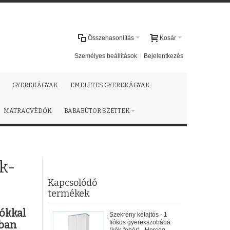
Összehasonlítás
Kosár
Személyes beállítások
Bejelentkezés
GYEREKÁGYAK
EMELETES GYEREKÁGYAK
MATRACVÉDŐK
BABABÚTOR SZETTEK
k-
Kapcsolódó
termékek
ókkal
Szekrény kétajtós - 1
ában
fiókos gyerekszobába
(kék-fehér) - Herceg