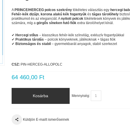
A
PRINCE/HERCEG polcos szekrény
tökéletes választás egy
hercegi ba
Fehér-kék dizájn
,
korona alakú kék fogantyúk
és
tágas tárolóhely
biztosí
praktikumot és az eleganciát. A
nyitott polcok
tökéletesek könyvek és játék
számára, míg a
görgős síneken futó fiók
extra tárolóhelyet kínál.
✔
Hercegi stílus
– klasszikus fehér-kék színvilág, exkluzív fogantyúkkal
✔
Praktikus tárolás
– polcok könyveknek, játékoknak + tágas fiók
✔
Biztonságos és stabil
– gyermekbarát anyagok, stabil szerkezet
CSZ:
PIN-HERCEG-ALLOPOLC
64 460,00 Ft
Kosárba
Mennyiség:
Küldjön E-mailt ismerőseinek