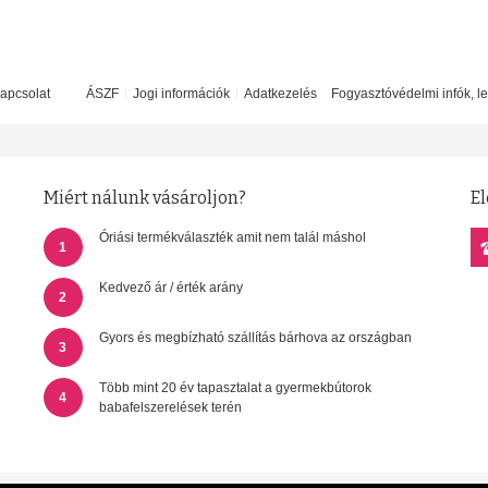
apcsolat
ÁSZF
Jogi információk
Adatkezelés
Fogyasztóvédelmi infók, l
Miért nálunk vásároljon?
El
Óriási termékválaszték amit nem talál máshol
1
Kedvező ár / érték arány
2
Gyors és megbízható szállítás bárhova az országban
3
Több mint 20 év tapasztalat a gyermekbútorok
4
babafelszerelések terén