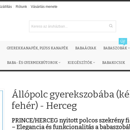
Szállítás
Rólunk
Vásárlás menete
Új!
GYEREKKANAPÉK, PLÜSS KANAPÉK
BABAÁGYAK
BABASZOBÁK
BABA- ÉS GYERMEKBÚTOROK
KIEGÉSZÍTŐK
BABAKOCSIK
Állópolc gyerekszobába (ké
fehér) - Herceg
PRINCE/HERCEG nyitott polcos szekrény fi
– Elegancia és funkcionalitás a babaszob