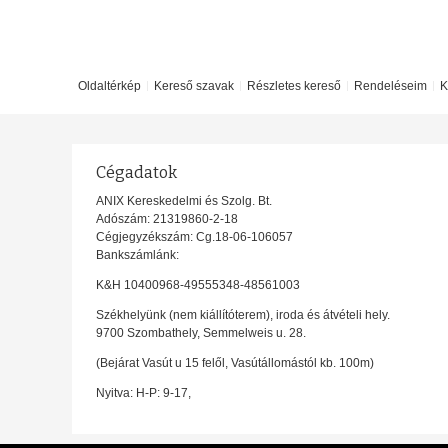
Oldaltérkép
Kereső szavak
Részletes kereső
Rendeléseim
K
Cégadatok
ANIX Kereskedelmi és Szolg. Bt.
Adószám: 21319860-2-18
Cégjegyzékszám: Cg.18-06-106057
Bankszámlánk:
K&H 10400968-49555348-48561003
Székhelyünk (nem kiállítóterem), iroda és átvételi hely.
9700 Szombathely, Semmelweis u. 28.
(Bejárat Vasút u 15 felől, Vasútállomástól kb. 100m)
Nyitva: H-P: 9-17,