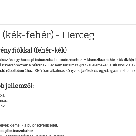
 (kék-fehér) - Herceg
ny fiókkal (fehér-kék)
álasztás egy
hercegi babaszoba
berendezéséhez. A
klasszikus fehér-kék dizájn
é
st kölcsönöznek a bútornak. Bár nem tartalmaz grafikai elemeket, a stílusos kialakí
ió többi bútorához
. Kiválóan alkalmas könyvek, játékok és egyéb gyermekholmik
 jellemzői:
kkal
ámára
gok
melyek kiemelik a bútor egyediségét.
ercegi babaszobához
.