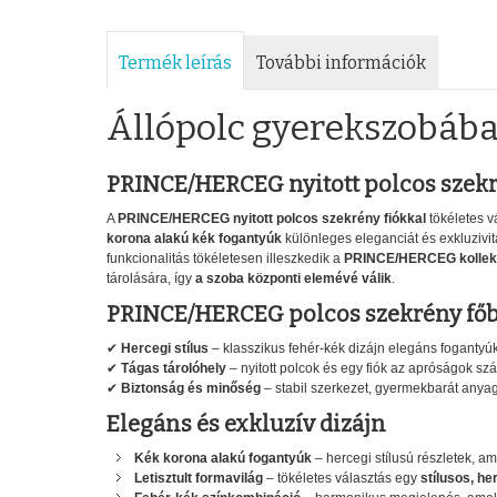
Termék leírás
További információk
Állópolc gyerekszobába
PRINCE/HERCEG nyitott polcos szekré
A
PRINCE/HERCEG nyitott polcos szekrény fiókkal
tökéletes v
korona alakú kék fogantyúk
különleges eleganciát és exkluzivitá
funkcionalitás tökéletesen illeszkedik a
PRINCE/HERCEG kollekc
tárolására, így
a szoba központi elemévé válik
.
PRINCE/HERCEG polcos szekrény főbb
✔
Hercegi stílus
– klasszikus fehér-kék dizájn elegáns fogantyú
✔
Tágas tárolóhely
– nyitott polcok és egy fiók az apróságok sz
✔
Biztonság és minőség
– stabil szerkezet, gyermekbarát anya
Elegáns és exkluzív dizájn
Kék korona alakú fogantyúk
– hercegi stílusú részletek, a
Letisztult formavilág
– tökéletes választás egy
stílusos, h