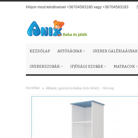
Hívjon most kérdéseivel +36704583180 vagy +36704583183
KEZDŐLAP
AUTÓSÁGYAK
GYEREK GALÉRIAÁGYAK
GYEREKSZOBÁK
IFJÚSÁGI SZOBÁK
MATRACOK
Kezdőlap
Állópolc gyerekszobába (kék-fehér) - Herceg