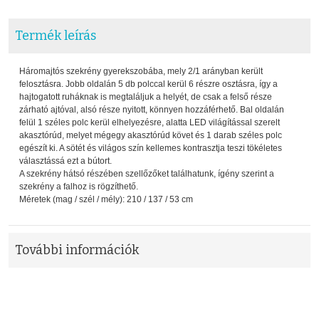
Termék leírás
Háromajtós szekrény gyerekszobába, mely 2/1 arányban került
felosztásra. Jobb oldalán 5 db polccal kerül 6 részre osztásra, így a
hajtogatott ruháknak is megtaláljuk a helyét, de csak a felső része
zárható ajtóval, alsó része nyitott, könnyen hozzáférhető. Bal oldalán
felül 1 széles polc kerül elhelyezésre, alatta LED világítással szerelt
akasztórúd, melyet mégegy akasztórúd követ és 1 darab széles polc
egészít ki. A sötét és világos szín kellemes kontrasztja teszi tökéletes
választássá ezt a bútort.
A szekrény hátsó részében szellőzőket találhatunk, ígény szerint a
szekrény a falhoz is rögzíthető.
Méretek (mag / szél / mély): 210 / 137 / 53 cm
További információk