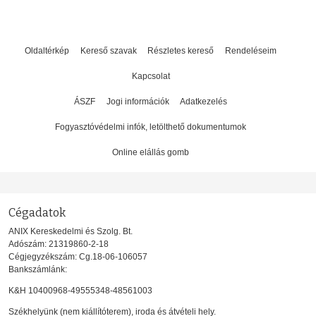
Oldaltérkép
Kereső szavak
Részletes kereső
Rendeléseim
Kapcsolat
ÁSZF
Jogi információk
Adatkezelés
Fogyasztóvédelmi infók, letölthető dokumentumok
Online elállás gomb
Cégadatok
ANIX Kereskedelmi és Szolg. Bt.
Adószám: 21319860-2-18
Cégjegyzékszám: Cg.18-06-106057
Bankszámlánk:
K&H 10400968-49555348-48561003
Székhelyünk (nem kiállítóterem), iroda és átvételi hely.