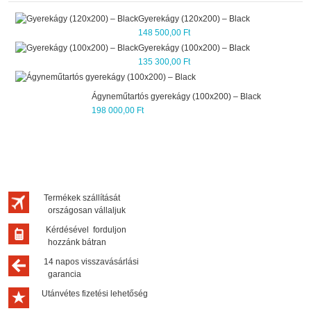
Gyerekágy (120x200) – Black
148 500,00 Ft
Pótágy g
Gyerekágy (100x200) – Black
55 000,0
135 300,00 Ft
Tolóajtó
eműtartós gyerekágy (100x200) – Black
298 100,
000,00 Ft
Széles í
85 800,0
Termékek szállítását
országosan vállaljuk
Kérdésével forduljon
hozzánk bátran
14 napos visszavásárlási
garancia
Utánvétes fizetési lehetőség