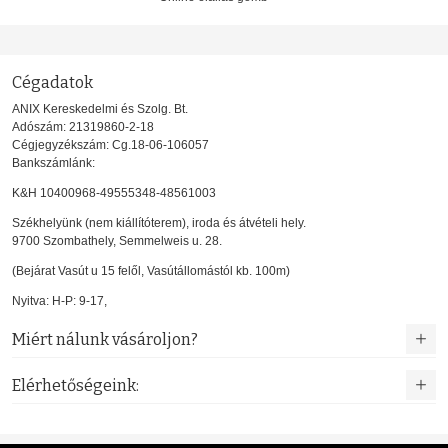
Cégadatok
ANIX Kereskedelmi és Szolg. Bt.
Adószám: 21319860-2-18
Cégjegyzékszám: Cg.18-06-106057
Bankszámlánk:
K&H 10400968-49555348-48561003
Székhelyünk (nem kiállítóterem), iroda és átvételi hely.
9700 Szombathely, Semmelweis u. 28.
(Bejárat Vasút u 15 felől, Vasútállomástól kb. 100m)
Nyitva: H-P: 9-17,
Miért nálunk vásároljon?
Elérhetőségeink: