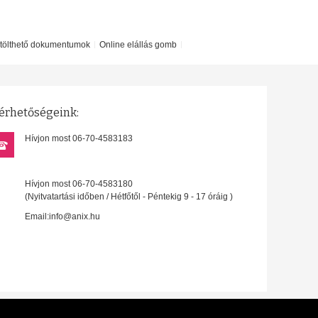
etölthető dokumentumok
Online elállás gomb
érhetőségeink:
Hívjon most 06-70-4583183
Hívjon most 06-70-4583180
(Nyitvatartási időben / Hétfőtől - Péntekig 9 - 17 óráig )
Email:info@anix.hu