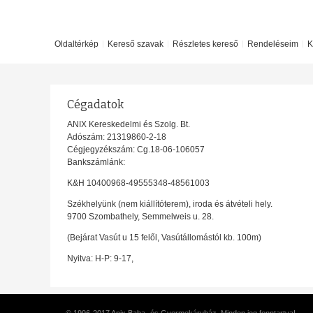
Oldaltérkép
Kereső szavak
Részletes kereső
Rendeléseim
K
Cégadatok
ANIX Kereskedelmi és Szolg. Bt.
Adószám: 21319860-2-18
Cégjegyzékszám: Cg.18-06-106057
Bankszámlánk:
K&H 10400968-49555348-48561003
Székhelyünk (nem kiállítóterem), iroda és átvételi hely.
9700 Szombathely, Semmelweis u. 28.
(Bejárat Vasút u 15 felől, Vasútállomástól kb. 100m)
Nyitva: H-P: 9-17,