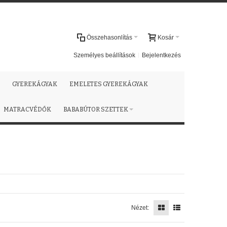
Összehasonlítás
Kosár
Személyes beállítások
Bejelentkezés
GYEREKÁGYAK
EMELETES GYEREKÁGYAK
MATRACVÉDŐK
BABABÚTOR SZETTEK
Nézet: