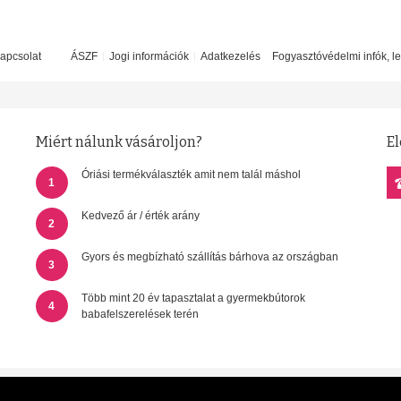
apcsolat
ÁSZF
Jogi információk
Adatkezelés
Fogyasztóvédelmi infók, l
Miért nálunk vásároljon?
El
Óriási termékválaszték amit nem talál máshol
1
Kedvező ár / érték arány
2
Gyors és megbízható szállítás bárhova az országban
3
Több mint 20 év tapasztalat a gyermekbútorok
4
babafelszerelések terén