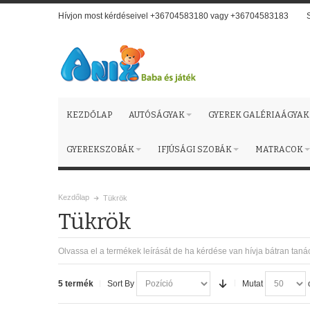
Hívjon most kérdéseivel +36704583180 vagy +36704583183
KEZDŐLAP
AUTÓSÁGYAK
GYEREK GALÉRIAÁGYAK
GYEREKSZOBÁK
IFJÚSÁGI SZOBÁK
MATRACOK
Kezdőlap
Tükrök
Tükrök
Olvassa el a termékek leírását de ha kérdése van hívja bátran tan
5 termék
Sort By
Mutat