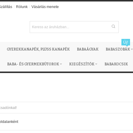
Szállítás
Rólunk
Vásárlás menete
Új!
GYEREKKANAPÉK, PLÜSS KANAPÉK
BABAÁGYAK
BABASZOBÁK
BABA- ÉS GYERMEKBÚTOROK
KIEGÉSZÍTŐK
BABAKOCSIK
ácsadónkat!
oldalanként