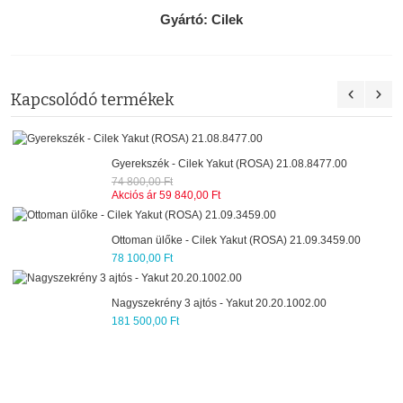
Gyártó:
Cilek
Kapcsolódó termékek
Könyvesszekrény gyerekszobába 
OSA) 21.08.8477.00
20.20.1501.00
92 400,00 Ft
Éjjeliszekrény gyerekszobába - C
 (ROSA) 21.09.3459.00
20.20.1603.00
41 800,00 Ft
t 20.20.1002.00
Ágytakaró gyerekágyhoz (90-100 
(ROSA) 21.04.4483.00
74 800,00 Ft