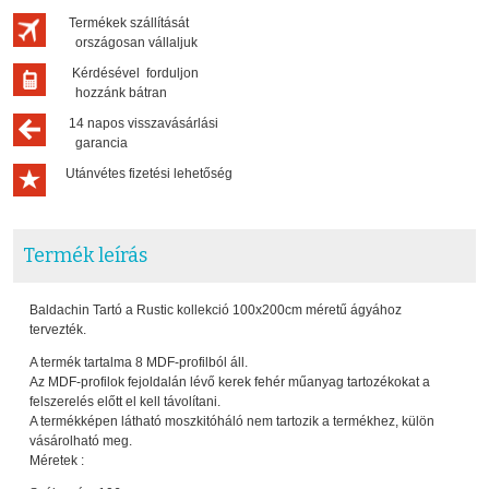
Termékek szállítását
országosan vállaljuk
Kérdésével forduljon
hozzánk bátran
14 napos visszavásárlási
garancia
Utánvétes fizetési lehetőség
Termék leírás
Baldachin Tartó a Rustic kollekció 100x200cm méretű ágyához
tervezték.
A termék tartalma 8 MDF-profilból áll.
Az MDF-profilok fejoldalán lévő kerek fehér műanyag tartozékokat a
felszerelés előtt el kell távolítani.
A termékképen látható moszkitóháló nem tartozik a termékhez, külön
vásárolható meg.
Méretek :