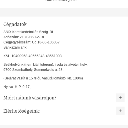
Online elállás gomb
Cégadatok
ANIX Kereskedelmi és Szolg. Bt.
Adószám: 21319860-2-18
Cégjegyzékszám: Cg.18-06-106057
Bankszámlánk:
K&H 10400968-49555348-48561003
Székhelyünk (nem kiállítóterem), iroda és átvételi hely.
9700 Szombathely, Semmelweis u. 28.
(Bejárat Vasút u 15 felől, Vasútállomástól kb. 100m)
Nyitva: H-P: 9-17,
Miért nálunk vásároljon?
Elérhetőségeink: