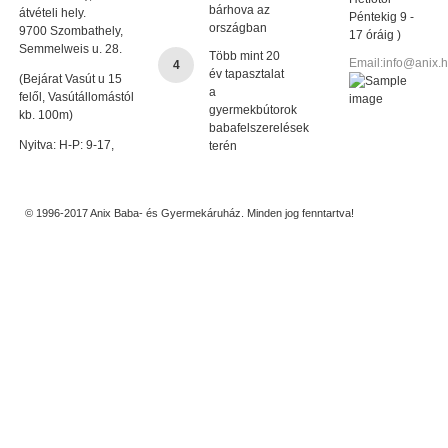
bárhova az
átvételi hely.
Péntekig 9 -
országban
9700 Szombathely,
17 óráig )
Semmelweis u. 28.
Több mint 20
Email:info@anix.
4
év tapasztalat
(Bejárat Vasút u 15
a
felől, Vasútállomástól
gyermekbútorok
kb. 100m)
babafelszerelések
Nyitva: H-P: 9-17,
terén
© 1996-2017 Anix Baba- és Gyermekáruház. Minden jog fenntartva!