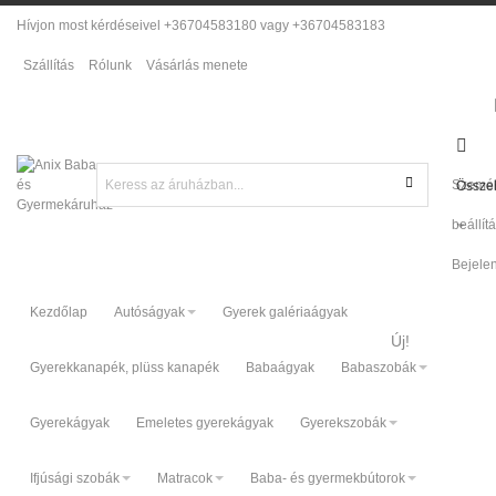
Hívjon most kérdéseivel +36704583180 vagy +36704583183
Szállítás
Rólunk
Vásárlás menete
Személ
Összeh
beállít
Bejele
Kezdőlap
Autóságyak
Gyerek galériaágyak
Új!
Gyerekkanapék, plüss kanapék
Babaágyak
Babaszobák
Gyerekágyak
Emeletes gyerekágyak
Gyerekszobák
Ifjúsági szobák
Matracok
Baba- és gyermekbútorok