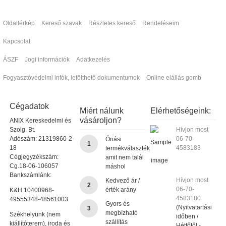
Oldaltérkép
Kereső szavak
Részletes kereső
Rendeléseim
Kapcsolat
ÁSZF
Jogi információk
Adatkezelés
Fogyasztóvédelmi infók, letölthető dokumentumok
Online elállás gomb
Cégadatok
Miért nálunk
Elérhetőségeink:
vásároljon?
ANIX Kereskedelmi és
Szolg. Bt.
Hívjon most
Adószám: 21319860-2-
06-70-
Óriási
1
18
4583183
termékválaszték
Cégjegyzékszám:
amit nem talál
Cg.18-06-106057
máshol
Bankszámlánk:
Hívjon most
Kedvező ár /
2
06-70-
érték arány
K&H 10400968-
4583180
49555348-48561003
Gyors és
(Nyitvatartási
3
megbízható
Székhelyünk (nem
időben /
szállítás
kiállítóterem), iroda és
Hétfőtől -