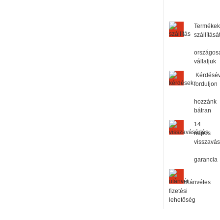
Termékek
szállításá
országos
vállaljuk
Kérdésé
forduljon
hozzánk
bátran
14
napos
visszavás
garancia
Utánvétes
fizetési
lehetőség