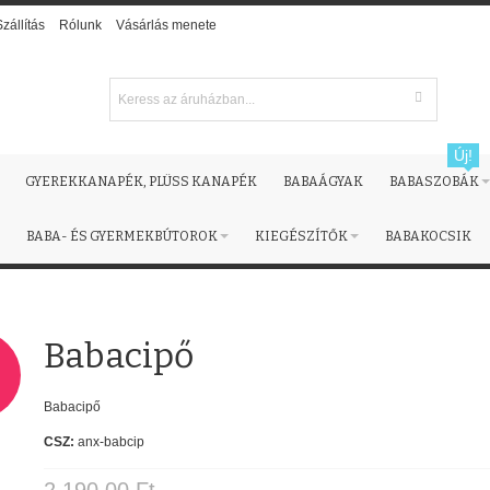
Szállítás
Rólunk
Vásárlás menete
Új!
GYEREKKANAPÉK, PLÜSS KANAPÉK
BABAÁGYAK
BABASZOBÁK
BABA- ÉS GYERMEKBÚTOROK
KIEGÉSZÍTŐK
BABAKOCSIK
Babacipő
!
Babacipő
CSZ:
anx-babcip