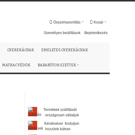
Összehasonlítás
Kosár
Személyes beállítások
Bejelentkezés
GYEREKÁGYAK
EMELETES GYEREKÁGYAK
MATRACVÉDŐK
BABABÚTOR SZETTEK
Termékek szállítását
országosan vállaljuk
Kérdésével forduljon
hozzánk bátran