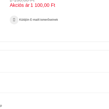
2 190,00 Ft
Akciós ár
1 100,00 Ft
Küldjön E-mailt ismerőseinek
ip