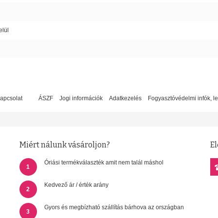
elül
apcsolat
ÁSZF
Jogi információk
Adatkezelés
Fogyasztóvédelmi infók, l
Miért nálunk vásároljon?
El
Óriási termékválaszték amit nem talál máshol
1
Kedvező ár / érték arány
2
Gyors és megbízható szállítás bárhova az országban
3