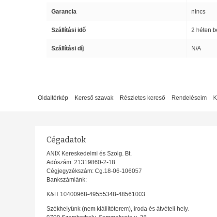
Garancia
nincs
Szállítási idő
2 héten b
Szállítási díj
N/A
Oldaltérkép
Kereső szavak
Részletes kereső
Rendeléseim
K
Cégadatok
ANIX Kereskedelmi és Szolg. Bt.
Adószám: 21319860-2-18
Cégjegyzékszám: Cg.18-06-106057
Bankszámlánk:
K&H 10400968-49555348-48561003
Székhelyünk (nem kiállítóterem), iroda és átvételi hely.