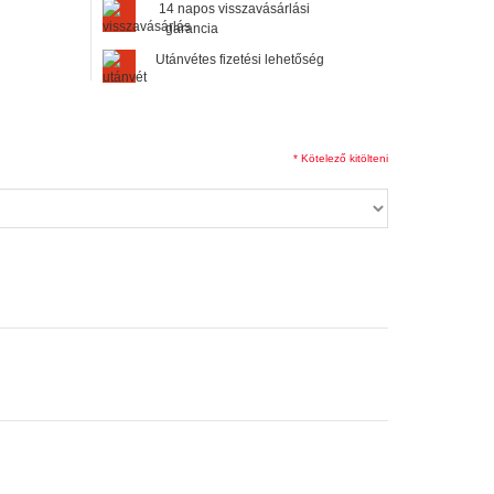
14 napos visszavásárlási
garancia
Utánvétes fizetési lehetőség
* Kötelező kitölteni