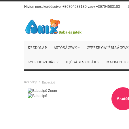
Hívjon most kérdéseivel +36704583180 vagy +36704583183
KEZDŐLAP
AUTÓSÁGYAK
GYEREK GALÉRIAÁGYAK
GYEREKSZOBÁK
IFJÚSÁGI SZOBÁK
MATRACOK
Kezdőlap
Babacipő
Zoom
Akció