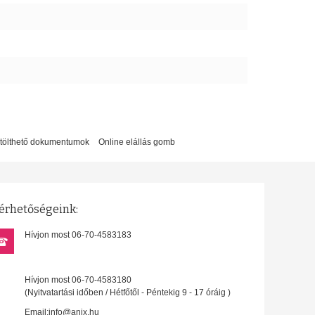
etölthető dokumentumok
Online elállás gomb
érhetőségeink:
Hívjon most 06-70-4583183
Hívjon most 06-70-4583180
(Nyitvatartási időben / Hétfőtől - Péntekig 9 - 17 óráig )
Email:info@anix.hu