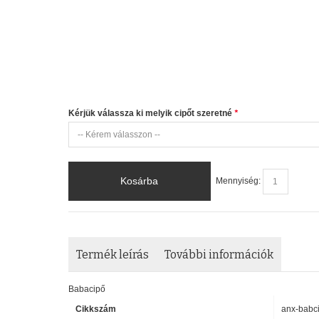
Kérjük válassza ki melyik cipőt szeretné
*
Kosárba
Mennyiség:
Termék leírás
További információk
Babacipő
Cikkszám
anx-babc