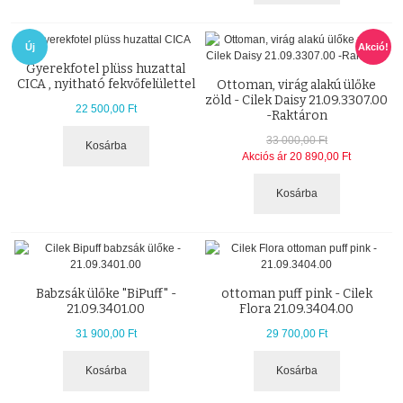
Új
Akció!
Gyerekfotel plüss huzattal
CICA , nyitható fekvőfelülettel
Ottoman, virág alakú ülőke
zöld - Cilek Daisy 21.09.3307.00
22 500,00 Ft
-Raktáron
33 000,00 Ft
Kosárba
Akciós ár
20 890,00 Ft
Kosárba
Babzsák ülőke "BiPuff" -
ottoman puff pink - Cilek
21.09.3401.00
Flora 21.09.3404.00
31 900,00 Ft
29 700,00 Ft
Kosárba
Kosárba