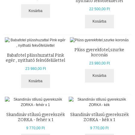
nyitható fekvőfelülettel
22 500,00 Ft
Kosárba
Kosárba
Plüss gyerekfotel,szurke
koronás
Babafotel plüsshuzattal Pink
egér , nyitható fekvőfelülettel
23 980,00 Ft
23 980,00 Ft
Kosárba
Kosárba
Skandináv stílusú gyerekszék
Skandináv stílusú gyerekszék
ZORKA - fehér x 1
ZORKA - kék x 1
9 770,00 Ft
9 770,00 Ft