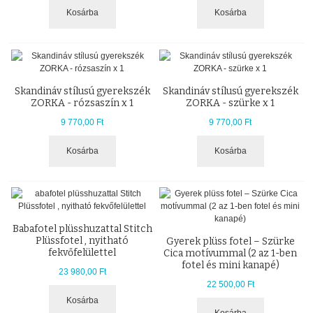
Kosárba
Kosárba
Skandináv stílusú gyerekszék
Skandináv stílusú gyerekszék
ZORKA - rózsaszín x 1
ZORKA - szürke x 1
9 770,00 Ft
9 770,00 Ft
Kosárba
Kosárba
Babafotel plüsshuzattal Stitch
Plüssfotel , nyitható
Gyerek plüss fotel – Szürke
fekvőfelülettel
Cica motívummal (2 az 1-ben
fotel és mini kanapé)
23 980,00 Ft
22 500,00 Ft
Kosárba