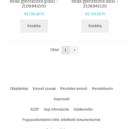
Relax gyerekszék (pink) –
Relax gyerekszék (kék) –
21.08.8410.00
21.08.8411.00
93 720,00 Ft
93 720,00 Ft
Kosárba
Kosárba
Oldal:
1
Oldaltérkép
Kereső szavak
Részletes kereső
Rendeléseim
Kapcsolat
ÁSZF
Jogi információk
Adatkezelés
Fogyasztóvédelmi infók, letölthető dokumentumok