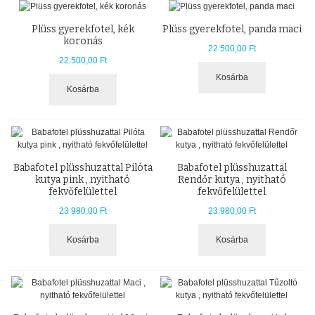
Plüss gyerekfotel, kék
Plüss gyerekfotel, panda maci
koronás
22 500,00 Ft
22 500,00 Ft
Kosárba
Kosárba
Babafotel plüsshuzattal Pilóta
Babafotel plüsshuzattal
kutya pink , nyitható
Rendőr kutya , nyitható
fekvőfelülettel
fekvőfelülettel
23 980,00 Ft
23 980,00 Ft
Kosárba
Kosárba