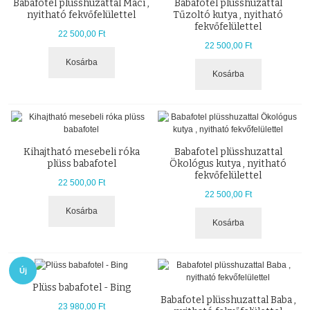
Babafotel plüsshuzattal Maci ,
Babafotel plüsshuzattal
nyitható fekvőfelülettel
Tűzoltó kutya , nyitható
fekvőfelülettel
22 500,00 Ft
22 500,00 Ft
Kosárba
Kosárba
Kihajtható mesebeli róka
Babafotel plüsshuzattal
plüss babafotel
Ökológus kutya , nyitható
fekvőfelülettel
22 500,00 Ft
22 500,00 Ft
Kosárba
Kosárba
Új
Plüss babafotel - Bing
Babafotel plüsshuzattal Baba ,
23 980,00 Ft