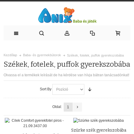
Kezdőlap
Baba- és gyermekbútorok
Székek, fotelek, puffok gyerekszobába
Székek, fotelek, puffok gyerekszobába
Olvassa el a termékek leírását de ha kérdése van hívja bátran tanácsadónkat!
Sort By
Oldal:
1
Szürke szék gyerekszobába