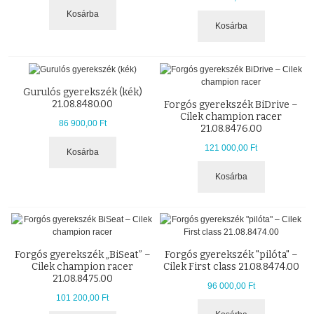
Kosárba
Kosárba
Gurulós gyerekszék (kék)
21.08.8480.00
Forgós gyerekszék BiDrive –
Cilek champion racer
86 900,00 Ft
21.08.8476.00
121 000,00 Ft
Kosárba
Kosárba
Forgós gyerekszék „BiSeat” –
Forgós gyerekszék "pilóta" –
Cilek champion racer
Cilek First class 21.08.8474.00
21.08.8475.00
96 000,00 Ft
101 200,00 Ft