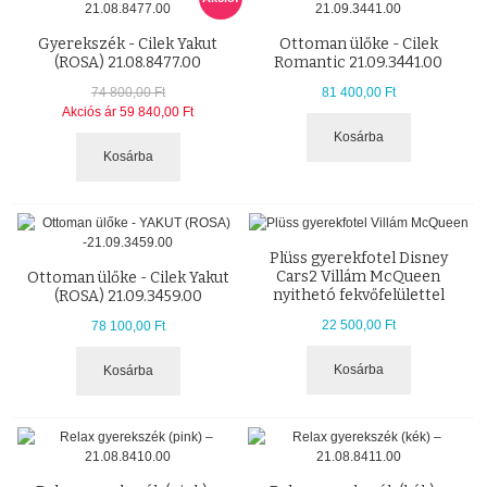
Gyerekszék - Cilek Yakut
Ottoman ülőke - Cilek
(ROSA) 21.08.8477.00
Romantic 21.09.3441.00
74 800,00 Ft
81 400,00 Ft
Akciós ár
59 840,00 Ft
Kosárba
Kosárba
Plüss gyerekfotel Disney
Cars2 Villám McQueen
Ottoman ülőke - Cilek Yakut
nyithetó fekvőfelülettel
(ROSA) 21.09.3459.00
22 500,00 Ft
78 100,00 Ft
Kosárba
Kosárba