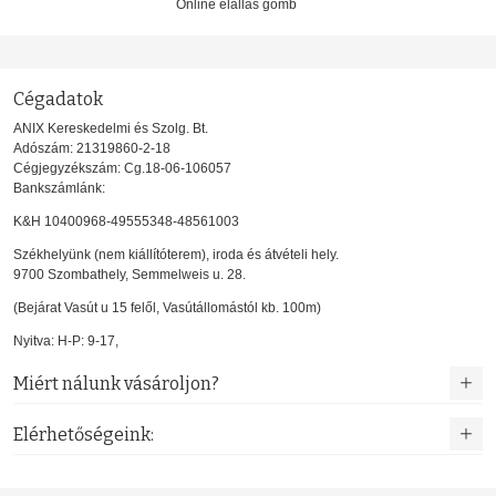
Online elállás gomb
Cégadatok
ANIX Kereskedelmi és Szolg. Bt.
Adószám: 21319860-2-18
Cégjegyzékszám: Cg.18-06-106057
Bankszámlánk:
K&H 10400968-49555348-48561003
Székhelyünk (nem kiállítóterem), iroda és átvételi hely.
9700 Szombathely, Semmelweis u. 28.
(Bejárat Vasút u 15 felől, Vasútállomástól kb. 100m)
Nyitva: H-P: 9-17,
Miért nálunk vásároljon?
Elérhetőségeink: