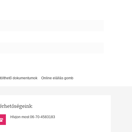
etölthető dokumentumok
Online elállás gomb
érhetőségeink:
Hívjon most 06-70-4583183