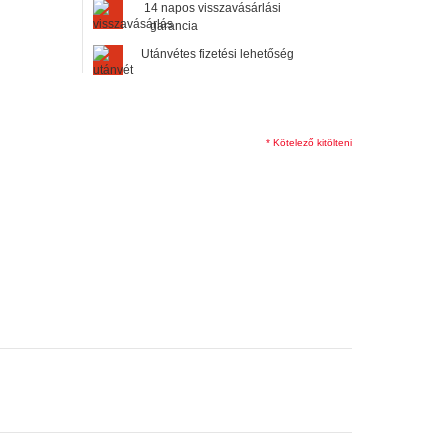
14 napos visszavásárlási
garancia
Utánvétes fizetési lehetőség
* Kötelező kitölteni