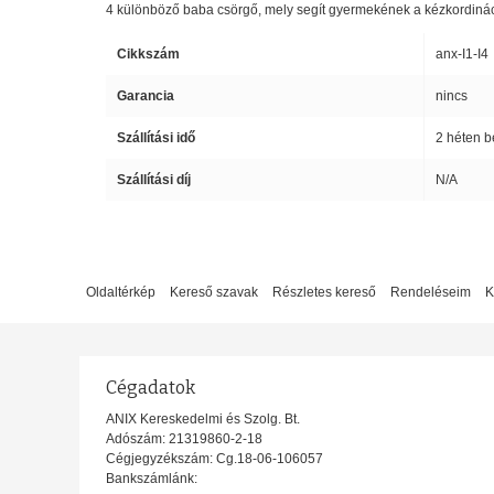
4 különböző baba csörgő, mely segít gyermekének a kézkordináci
Cikkszám
anx-I1-I4
Garancia
nincs
Szállítási idő
2 héten b
Szállítási díj
N/A
Oldaltérkép
Kereső szavak
Részletes kereső
Rendeléseim
K
Cégadatok
ANIX Kereskedelmi és Szolg. Bt.
Adószám: 21319860-2-18
Cégjegyzékszám: Cg.18-06-106057
Bankszámlánk: