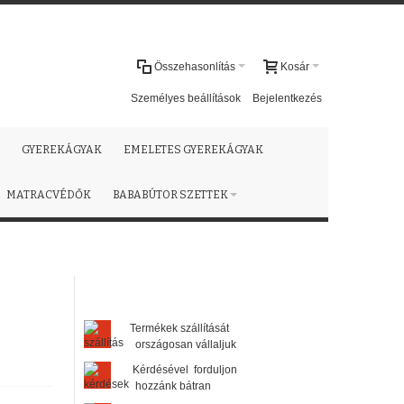
Összehasonlítás
Kosár
Személyes beállítások
Bejelentkezés
GYEREKÁGYAK
EMELETES GYEREKÁGYAK
MATRACVÉDŐK
BABABÚTOR SZETTEK
Termékek szállítását
országosan vállaljuk
Kérdésével forduljon
hozzánk bátran