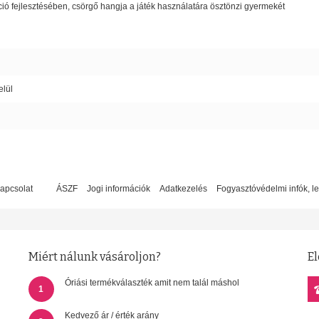
ó fejlesztésében, csörgő hangja a játék használatára ösztönzi gyermekét
elül
apcsolat
ÁSZF
Jogi információk
Adatkezelés
Fogyasztóvédelmi infók, l
Miért nálunk vásároljon?
El
Óriási termékválaszték amit nem talál máshol
1
Kedvező ár / érték arány