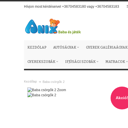
Hívjon most kérdéseivel +36704583180 vagy +36704583183
KEZDŐLAP
AUTÓSÁGYAK
GYEREK GALÉRIAÁGYAK
GYEREKSZOBÁK
IFJÚSÁGI SZOBÁK
MATRACOK
Kezdőlap
Baba csörgők 2
Zoom
Akció