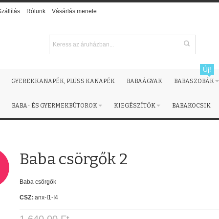
Szállítás
Rólunk
Vásárlás menete
Új!
GYEREKKANAPÉK, PLÜSS KANAPÉK
BABAÁGYAK
BABASZOBÁK
BABA- ÉS GYERMEKBÚTOROK
KIEGÉSZÍTŐK
BABAKOCSIK
Baba csörgők 2
!
Baba csörgők
CSZ:
anx-I1-I4
1 640,00 Ft