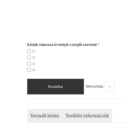
Kérjük válassza ki melyik csörgőt szeretné
*
I1
I2
I3
I4
Kosárba
Mennyiség:
Termék leírás
További információk