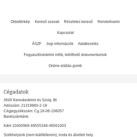
Oldaltérkép
Kereső szavak
Részletes kereső
Rendeléseim
Kapcsolat
ÁSZF
Jogi információk
Adatkezelés
Fogyasztóvédelmi infók, letölthető dokumentumok
Online elállás gomb
Cégadatok
ANIX Kereskedelmi és Szolg. Bt.
Adószám: 21319860-2-18
Cégjegyzékszám: Cg.18-06-106057
Bankszámlánk:
K&H 10400968-49555348-48561003
Székhelyünk (nem kiállítóterem), iroda és átvételi hely.