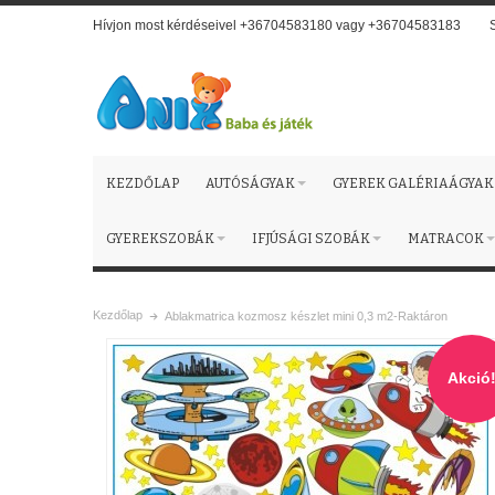
Hívjon most kérdéseivel +36704583180 vagy +36704583183
KEZDŐLAP
AUTÓSÁGYAK
GYEREK GALÉRIAÁGYAK
GYEREKSZOBÁK
IFJÚSÁGI SZOBÁK
MATRACOK
Kezdőlap
Ablakmatrica kozmosz készlet mini 0,3 m2-Raktáron
Akció