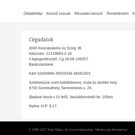
Oldaltérkép
Kereső szavak
Részletes kereső
Rendeléseim
K
Cégadatok
ANIX Kereskedelmi és Szolg. Bt.
Adószám: 21319860-2-18
Cégjegyzékszám: Cg.18-06-106057
Bankszámlánk:
K&H 10400968-49555348-48561003
Székhelyünk (nem kiállítóterem), iroda és átvételi hely.
9700 Szombathely, Semmelweis u. 28.
(Bejárat Vasút u 15 felől, Vasútállomástól kb. 100m)
Nyitva: H-P: 9-17,
© 1996-2017 Anix Baba- és Gyermekáruház. Minden jog fenntartva!