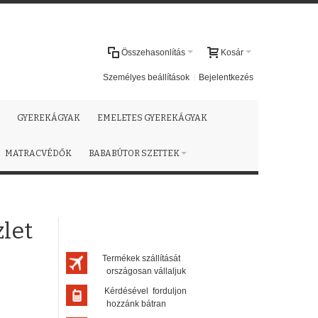
Összehasonlítás
Kosár
Személyes beállítások
Bejelentkezés
GYEREKÁGYAK
EMELETES GYEREKÁGYAK
MATRACVÉDŐK
BABABÚTOR SZETTEK
let
Termékek szállítását
országosan vállaljuk
Kérdésével forduljon
hozzánk bátran