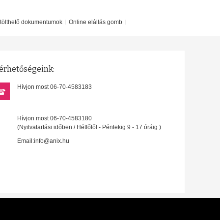
etölthető dokumentumok
Online elállás gomb
érhetőségeink:
Hívjon most 06-70-4583183
Hívjon most 06-70-4583180
(Nyitvatartási időben / Hétfőtől - Péntekig 9 - 17 óráig )
Email:info@anix.hu