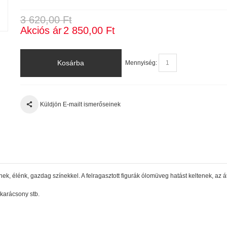
3 620,00 Ft
Akciós ár
2 850,00 Ft
Kosárba
Mennyiség:
Küldjön E-mailt ismerőseinek
nek, élénk, gazdag színekkel. A felragasztott figurák ólomüveg hatást keltenek, az
 karácsony stb.