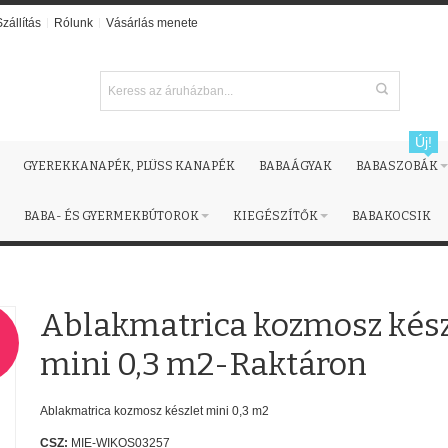
Szállítás
Rólunk
Vásárlás menete
Új!
GYEREKKANAPÉK, PLÜSS KANAPÉK
BABAÁGYAK
BABASZOBÁK
BABA- ÉS GYERMEKBÚTOROK
KIEGÉSZÍTŐK
BABAKOCSIK
Ablakmatrica kozmosz kész
!
mini 0,3 m2-Raktáron
Ablakmatrica kozmosz készlet mini 0,3 m2
CSZ:
MIE-WIKOS03257