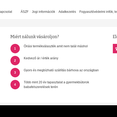
apcsolat
ÁSZF
Jogi információk
Adatkezelés
Fogyasztóvédelmi infók, l
Miért nálunk vásároljon?
El
Óriási termékválaszték amit nem talál máshol
1
Kedvező ár / érték arány
2
Gyors és megbízható szállítás bárhova az országban
3
Több mint 20 év tapasztalat a gyermekbútorok
4
babafelszerelések terén