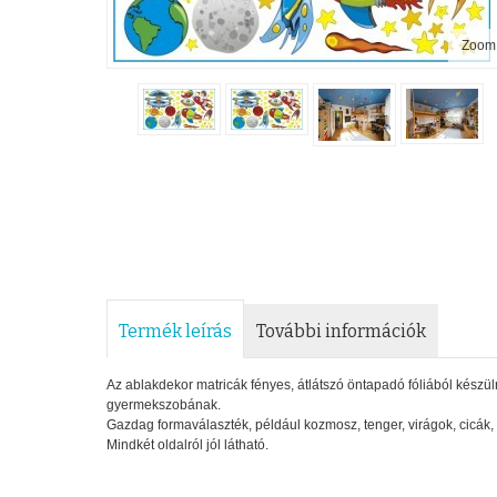
Zoom
Termék leírás
További információk
Az ablakdekor matricák fényes, átlátszó öntapadó fóliából készül
gyermekszobának.
Gazdag formaválaszték, például kozmosz, tenger, virágok, cicák,
Mindkét oldalról jól látható.